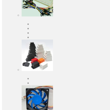
Засоби розробки
Оціночні та налагоджувальні плати
Програматори
Макетні плати
Дочірні плати
Корпуса
Кабельні вводи
Універсальні