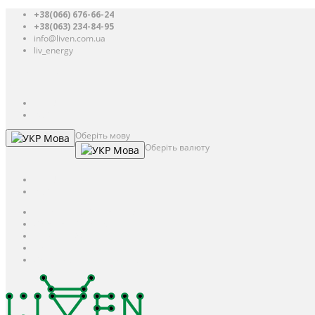
+38(066) 676-66-24
+38(063) 234-84-95
info@liven.com.ua
liv_energy
Авторизація
UAH
грн.
UAH
$
USD
Оберіть мову
Мова
Оберіть валюту
Мова
UAH
грн.
UAH
$
USD
Авторизація / Реєстрація
Особистий кабінет
Закладки (0)
Кошик
Оформлення замовлення