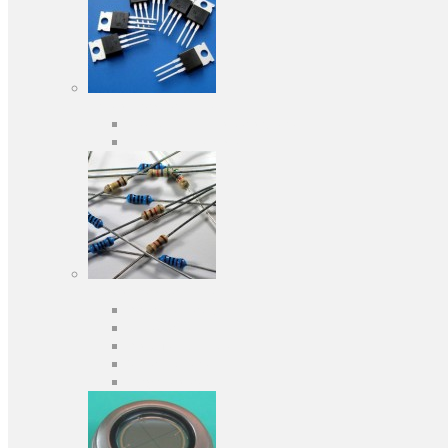
Активні компоненти
Дискретні напівпровідники
Інтегральні схеми
Пасивні компоненти
Конденсаторы
Резистори
Кварци і фільтри
Запобіжники
Індуктивності