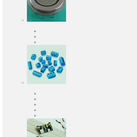
Оптоелектроніка
Оптопари, оптрони
Фотодіоди
Фототранзистори
Роз'єми
Клеммники
Панельки під мікросхеми
Роз'єми для передачі даних
З'єднувачі сигнальні
Штирові планки та гнізда