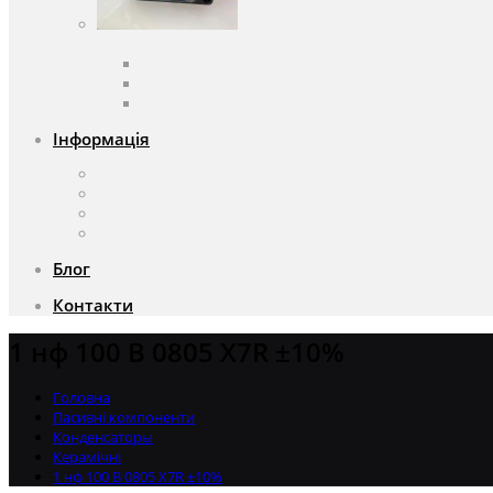
Вентилятори
Вентилятори змінного струму
Вентилятори постійного струму
Аксесуари для вентиляторів
Інформація
Про компанію
Доставка та оплата
Чому саме ми?
Акції
Блог
Контакти
1 нф 100 В 0805 X7R ±10%
Головна
Пасивні компоненти
Конденсаторы
Керамічні
1 нф 100 В 0805 X7R ±10%