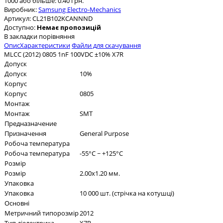
1000 або більше: 0.40 грн.
Виробник:
Samsung Electro-Mechanics
Артикул:
CL21B102KCANNND
Доступно:
Немає пропозицій
В закладки
порівняння
Опис
Характеристики
Файли для скачування
MLCC (2012) 0805 1nF 100VDC ±10% X7R
Допуск
Допуск
10%
Корпус
Корпус
0805
Монтаж
Монтаж
SMT
Предназначение
Призначення
General Purpose
Робоча температура
Робоча температура
-55°C ~ +125°C
Розмір
Розмір
2.00x1.20 мм.
Упаковка
Упаковка
10 000 шт. (стрічка на котушці)
Основні
Метричний типорозмір
2012