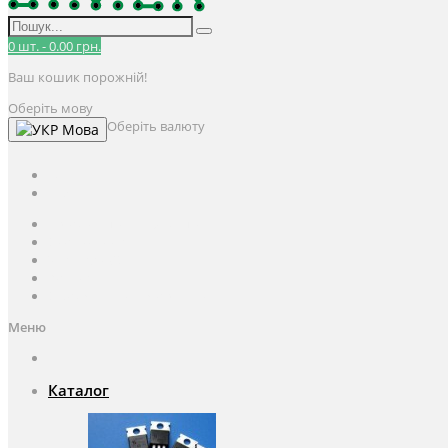
0
шт.
-
0.00 грн.
Ваш кошик порожній!
Оберіть мову
Оберіть валюту
Мова
UAH
грн.
UAH
$
USD
Авторизація / Реєстрація
Особистий кабінет
Закладки (0)
Кошик
Оформлення замовлення
Меню
Каталог