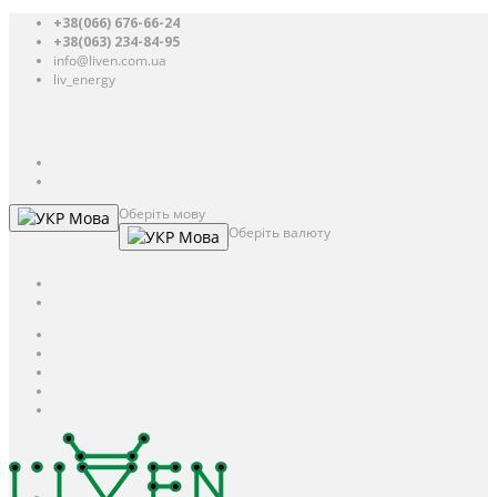
+38(066) 676-66-24
+38(063) 234-84-95
info@liven.com.ua
liv_energy
Авторизація
UAH
грн.
UAH
$
USD
Оберіть мову
Мова
Оберіть валюту
Мова
UAH
грн.
UAH
$
USD
Авторизація / Реєстрація
Особистий кабінет
Закладки (0)
Кошик
Оформлення замовлення