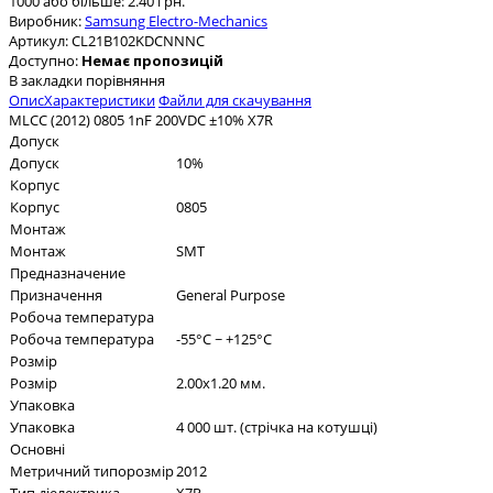
1000 або більше: 2.40 грн.
Виробник:
Samsung Electro-Mechanics
Артикул:
CL21B102KDCNNNC
Доступно:
Немає пропозицій
В закладки
порівняння
Опис
Характеристики
Файли для скачування
MLCC (2012) 0805 1nF 200VDC ±10% X7R
Допуск
Допуск
10%
Корпус
Корпус
0805
Монтаж
Монтаж
SMT
Предназначение
Призначення
General Purpose
Робоча температура
Робоча температура
-55°C ~ +125°C
Розмір
Розмір
2.00x1.20 мм.
Упаковка
Упаковка
4 000 шт. (стрічка на котушці)
Основні
Метричний типорозмір
2012