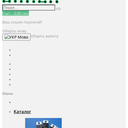
0
шт.
-
0.00 грн.
Ваш кошик порожній!
Оберіть мову
Оберіть валюту
Мова
UAH
грн.
UAH
$
USD
Авторизація / Реєстрація
Особистий кабінет
Закладки (0)
Кошик
Оформлення замовлення
Меню
Каталог