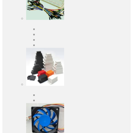
Засоби розробки
Оціночні та налагоджувальні плати
Програматори
Макетні плати
Дочірні плати
Корпуса
Кабельні вводи
Універсальні