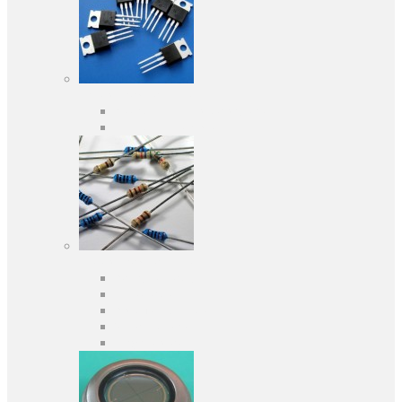
Активні компоненти
Дискретні напівпровідники
Інтегральні схеми
Пасивні компоненти
Конденсаторы
Резистори
Кварци і фільтри
Запобіжники
Індуктивності