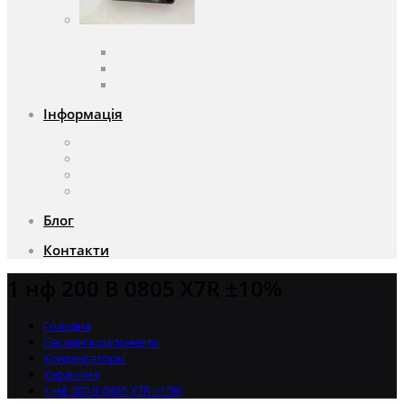
Вентилятори
Вентилятори змінного струму
Вентилятори постійного струму
Аксесуари для вентиляторів
Інформація
Про компанію
Доставка та оплата
Чому саме ми?
Акції
Блог
Контакти
1 нф 200 В 0805 X7R ±10%
Головна
Пасивні компоненти
Конденсаторы
Керамічні
1 нф 200 В 0805 X7R ±10%