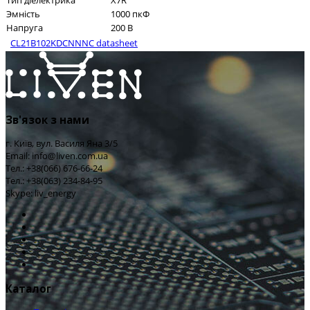
Тип діелектрика
X7R
Эмність
1000 пкФ
Напруга
200 В
CL21B102KDCNNNC datasheet
Зв'язок з нами
г. Київ, вул. Василя Яна 3/5
Email: info@liven.com.ua
Тел.: +38(066) 676-66-24
Тел.: +38(063) 234-84-95
Skype: liv_energy
Каталог