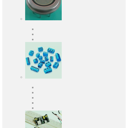
Оптоелектроніка
Оптопари, оптрони
Фотодіоди
Фототранзистори
Роз'єми
Клеммники
Панельки під мікросхеми
Роз'єми для передачі даних
З'єднувачі сигнальні
Штирові планки та гнізда