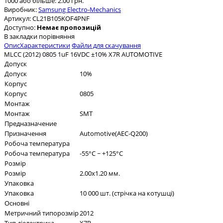
1000 або більше: 2.00 грн.
Виробник:
Samsung Electro-Mechanics
Артикул:
CL21B105KOF4PNF
Доступно:
Немає пропозицій
В закладки
порівняння
Опис
Характеристики
Файли для скачування
MLCC (2012) 0805 1uF 16VDC ±10% X7R AUTOMOTIVE
Допуск
Допуск
10%
Корпус
Корпус
0805
Монтаж
Монтаж
SMT
Предназначение
Призначення
Automotive(AEC-Q200)
Робоча температура
Робоча температура
-55°C ~ +125°C
Розмір
Розмір
2.00x1.20 мм.
Упаковка
Упаковка
10 000 шт. (стрічка на котушці)
Основні
Метричний типорозмір
2012