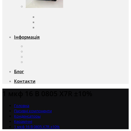
Вентилятори
Вентилятори змінного струму
Вентилятори постійного струму
Аксесуари для вентиляторів
Інформація
Про компанію
Доставка та оплата
Чому саме ми?
Акції
Блог
Контакти
1 мкф 16 В 0805 X7R ±10%
Головна
Пасивні компоненти
Конденсаторы
Керамічні
1 мкф 16 В 0805 X7R ±10%