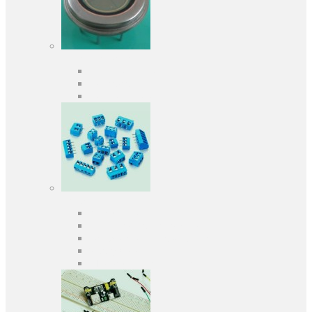
Оптоелектроніка
Оптопари, оптрони
Фотодіоди
Фототранзистори
Роз'єми
Клеммники
Панельки під мікросхеми
Роз'єми для передачі даних
З'єднувачі сигнальні
Штирові планки та гнізда