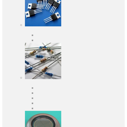
Активні компоненти
Дискретні напівпровідники
Інтегральні схеми
Пасивні компоненти
Конденсаторы
Резистори
Кварци і фільтри
Запобіжники
Індуктивності