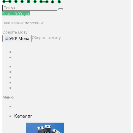
0
шт.
-
0.00 грн.
Ваш кошик порожній!
Оберіть мову
Оберіть валюту
Мова
UAH
грн.
UAH
$
USD
Авторизація / Реєстрація
Особистий кабінет
Закладки (0)
Кошик
Оформлення замовлення
Меню
Каталог