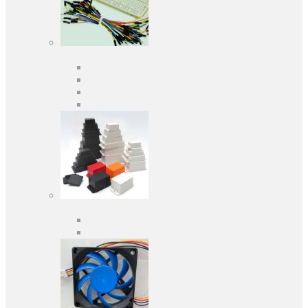
Засоби розробки
Оціночні та налагоджувальні плати
Програматори
Макетні плати
Дочірні плати
Корпуса
Кабельні вводи
Універсальні