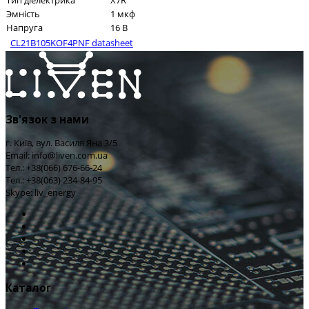
Тип діелектрика
X7R
Эмність
1 мкф
Напруга
16 В
CL21B105KOF4PNF datasheet
Зв'язок з нами
г. Київ, вул. Василя Яна 3/5
Email: info@liven.com.ua
Тел.: +38(066) 676-66-24
Тел.: +38(063) 234-84-95
Skype: liv_energy
Каталог