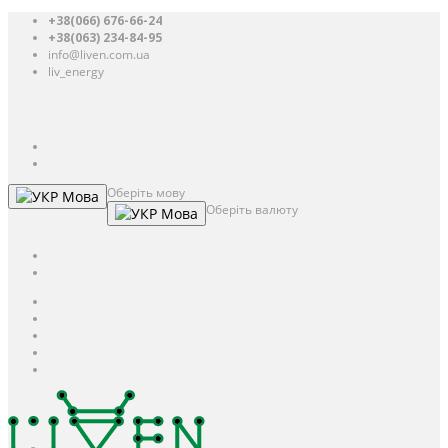
+38(066) 676-66-24
+38(063) 234-84-95
info@liven.com.ua
liv_energy
Авторизація
UAH
грн.
UAH
$
USD
Оберіть мову
Мова
Оберіть валюту
Мова
UAH
грн.
UAH
$
USD
Авторизація / Реєстрація
Особистий кабінет
Закладки (0)
Кошик
Оформлення замовлення