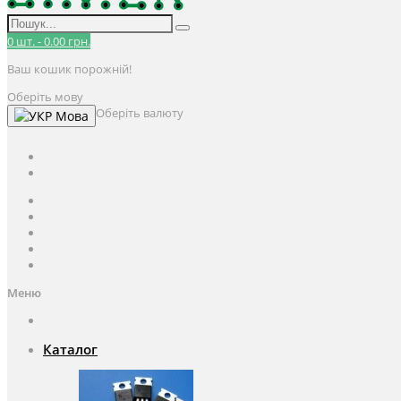
0
шт.
-
0.00 грн.
Ваш кошик порожній!
Оберіть мову
Оберіть валюту
Мова
UAH
грн.
UAH
$
USD
Авторизація / Реєстрація
Особистий кабінет
Закладки (0)
Кошик
Оформлення замовлення
Меню
Каталог