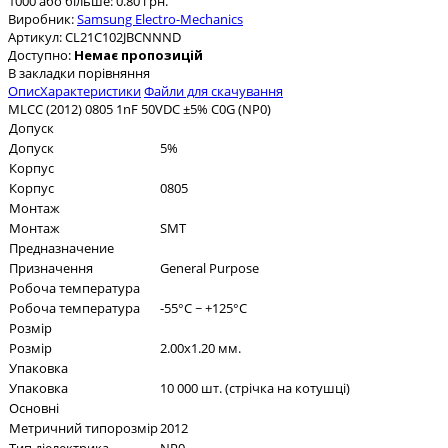
1000 або більше: 0.80 грн.
Виробник:
Samsung Electro-Mechanics
Артикул:
CL21C102JBCNNND
Доступно:
Немає пропозицій
В закладки
порівняння
Опис
Характеристики
Файли для скачування
MLCC (2012) 0805 1nF 50VDC ±5% C0G (NP0)
Допуск
Допуск
5%
Корпус
Корпус
0805
Монтаж
Монтаж
SMT
Предназначение
Призначення
General Purpose
Робоча температура
Робоча температура
-55°C ~ +125°C
Розмір
Розмір
2.00x1.20 мм.
Упаковка
Упаковка
10 000 шт. (стрічка на котушці)
Основні
Метричний типорозмір
2012