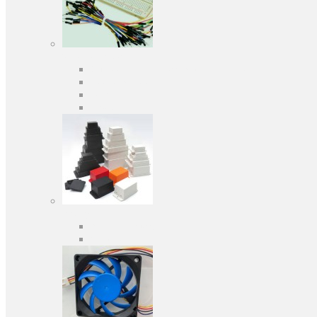
Засоби розробки
Оціночні та налагоджувальні плати
Програматори
Макетні плати
Дочірні плати
Корпуса
Кабельні вводи
Універсальні