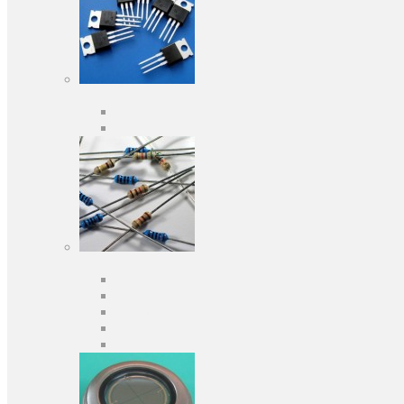
Активні компоненти
Дискретні напівпровідники
Інтегральні схеми
Пасивні компоненти
Конденсаторы
Резистори
Кварци і фільтри
Запобіжники
Індуктивності