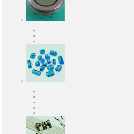
Оптоелектроніка
Оптопари, оптрони
Фотодіоди
Фототранзистори
Роз'єми
Клеммники
Панельки під мікросхеми
Роз'єми для передачі даних
З'єднувачі сигнальні
Штирові планки та гнізда