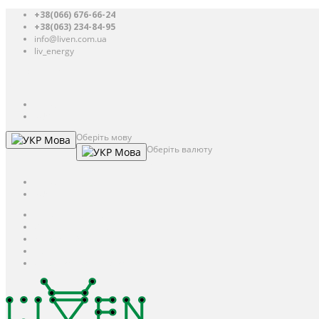
+38(066) 676-66-24
+38(063) 234-84-95
info@liven.com.ua
liv_energy
Авторизація
UAH
грн.
UAH
$
USD
Оберіть мову
Мова
Оберіть валюту
Мова
UAH
грн.
UAH
$
USD
Авторизація / Реєстрація
Особистий кабінет
Закладки (0)
Кошик
Оформлення замовлення