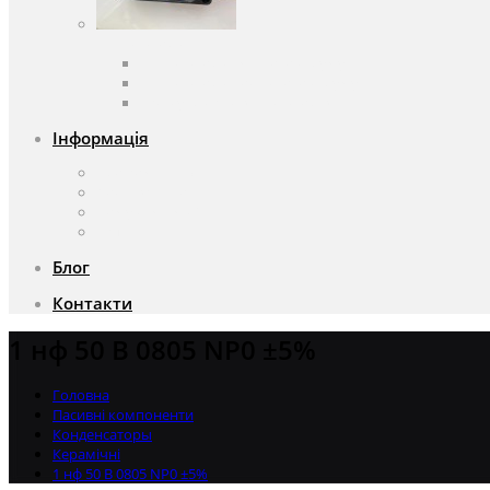
Вентилятори
Вентилятори змінного струму
Вентилятори постійного струму
Аксесуари для вентиляторів
Інформація
Про компанію
Доставка та оплата
Чому саме ми?
Акції
Блог
Контакти
1 нф 50 В 0805 NP0 ±5%
Головна
Пасивні компоненти
Конденсаторы
Керамічні
1 нф 50 В 0805 NP0 ±5%