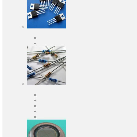
Активні компоненти
Дискретні напівпровідники
Інтегральні схеми
Пасивні компоненти
Конденсаторы
Резистори
Кварци і фільтри
Запобіжники
Індуктивності