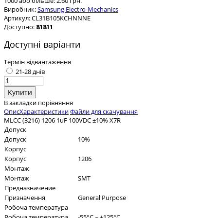
1000 або більше: 2.60 грн.
Виробник:
Samsung Electro-Mechanics
Артикул:
CL31B105KCHNNNE
Доступно:
81811
Доступні варіанти
Термін відвантаження
21-28 днів
В закладки
порівняння
Опис
Характеристики
Файли для скачування
MLCC (3216) 1206 1uF 100VDC ±10% X7R
Допуск
Допуск
10%
Корпус
Корпус
1206
Монтаж
Монтаж
SMT
Предназначение
Призначення
General Purpose
Робоча температура
Робоча температура
-55°C ~ +125°C