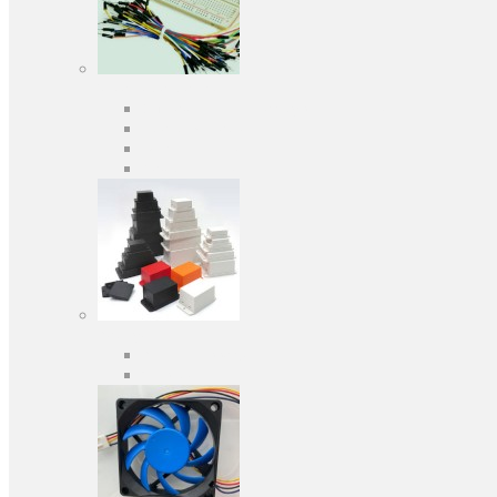
Засоби розробки
Оціночні та налагоджувальні плати
Програматори
Макетні плати
Дочірні плати
Корпуса
Кабельні вводи
Універсальні