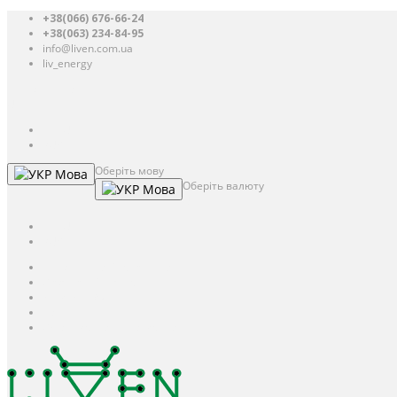
+38(066) 676-66-24
+38(063) 234-84-95
info@liven.com.ua
liv_energy
Авторизація
UAH
грн.
UAH
$
USD
Оберіть мову
Мова
Оберіть валюту
Мова
UAH
грн.
UAH
$
USD
Авторизація / Реєстрація
Особистий кабінет
Закладки (0)
Кошик
Оформлення замовлення