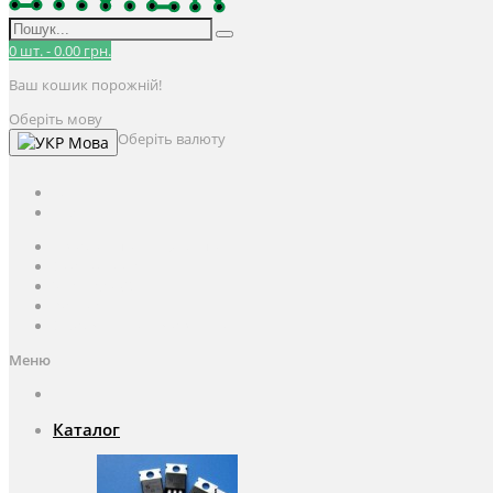
0
шт.
-
0.00 грн.
Ваш кошик порожній!
Оберіть мову
Оберіть валюту
Мова
UAH
грн.
UAH
$
USD
Авторизація / Реєстрація
Особистий кабінет
Закладки (0)
Кошик
Оформлення замовлення
Меню
Каталог