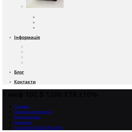
Вентилятори
Вентилятори змінного струму
Вентилятори постійного струму
Аксесуари для вентиляторів
Інформація
Про компанію
Доставка та оплата
Чому саме ми?
Акції
Блог
Контакти
1 мкф 100 В 1206 X7R ±10%
Головна
Пасивні компоненти
Конденсаторы
Керамічні
1 мкф 100 В 1206 X7R ±10%