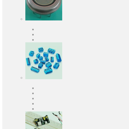
Оптоелектроніка
Оптопари, оптрони
Фотодіоди
Фототранзистори
Роз'єми
Клеммники
Панельки під мікросхеми
Роз'єми для передачі даних
З'єднувачі сигнальні
Штирові планки та гнізда