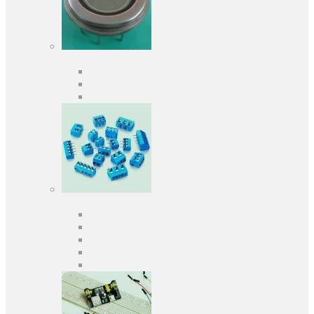
Оптоелектроніка
Оптопари, оптрони
Фотодіоди
Фототранзистори
Роз'єми
Клеммники
Панельки під мікросхеми
Роз'єми для передачі даних
З'єднувачі сигнальні
Штирові планки та гнізда