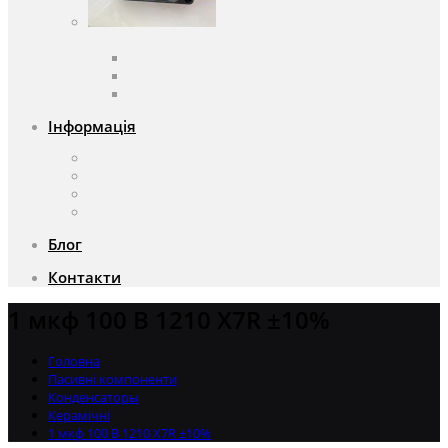
Вентилятори
Вентилятори змінного струму
Вентилятори постійного струму
Аксесуари для вентиляторів
Інформація
Про компанію
Доставка та оплата
Чому саме ми?
Акції
Блог
Контакти
1 мкф 100 В 1210 X7R ±10%
Головна
Пасивні компоненти
Конденсаторы
Керамічні
1 мкф 100 В 1210 X7R ±10%