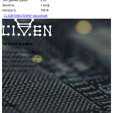
Тип діелектрика
X7R
Эмність
1 мкф
Напруга
100 В
CL32B105KCJSNNF datasheet
Зв'язок з нами
г. Київ, вул. Василя Яна 3/5
Email: info@liven.com.ua
Тел.: +38(066) 676-66-24
Тел.: +38(063) 234-84-95
Skype: liv_energy
Каталог