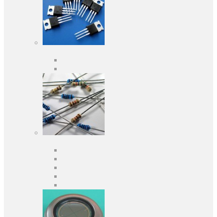
Активні компоненти
Дискретні напівпровідники
Інтегральні схеми
Пасивні компоненти
Конденсаторы
Резистори
Кварци і фільтри
Запобіжники
Індуктивності