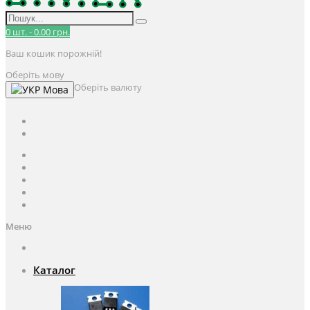
0
шт.
-
0.00 грн.
Ваш кошик порожній!
Оберіть мову
Оберіть валюту
Мова
UAH
грн.
UAH
$
USD
Авторизація / Реєстрація
Особистий кабінет
Закладки (0)
Кошик
Оформлення замовлення
Меню
Каталог