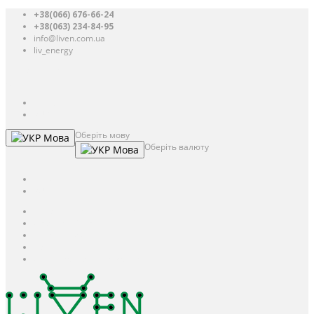
+38(066) 676-66-24
+38(063) 234-84-95
info@liven.com.ua
liv_energy
Авторизація
UAH
грн.
UAH
$
USD
Оберіть мову
Мова
Оберіть валюту
Мова
UAH
грн.
UAH
$
USD
Авторизація / Реєстрація
Особистий кабінет
Закладки (0)
Кошик
Оформлення замовлення