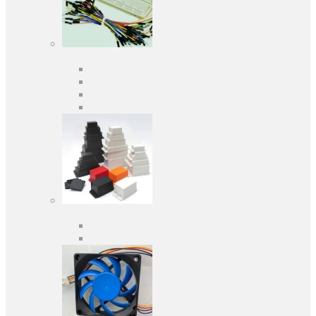
Засоби розробки
Оціночні та налагоджувальні плати
Програматори
Макетні плати
Дочірні плати
Корпуса
Кабельні вводи
Універсальні