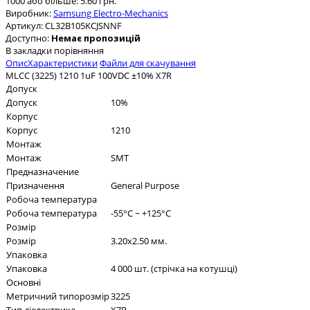
1000 або більше: 5.60 грн.
Виробник:
Samsung Electro-Mechanics
Артикул:
CL32B105KCJSNNF
Доступно:
Немає пропозицій
В закладки
порівняння
Опис
Характеристики
Файли для скачування
MLCC (3225) 1210 1uF 100VDC ±10% X7R
Допуск
Допуск
10%
Корпус
Корпус
1210
Монтаж
Монтаж
SMT
Предназначение
Призначення
General Purpose
Робоча температура
Робоча температура
-55°C ~ +125°C
Розмір
Розмір
3.20x2.50 мм.
Упаковка
Упаковка
4 000 шт. (стрічка на котушці)
Основні
Метричний типорозмір
3225