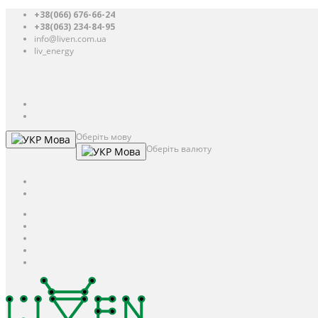
+38(066) 676-66-24
+38(063) 234-84-95
info@liven.com.ua
liv_energy
Авторизація
UAH
грн.
UAH
$
USD
Оберіть мову
Мова
Оберіть валюту
Мова
UAH
грн.
UAH
$
USD
Авторизація / Реєстрація
Особистий кабінет
Закладки (0)
Кошик
Оформлення замовлення