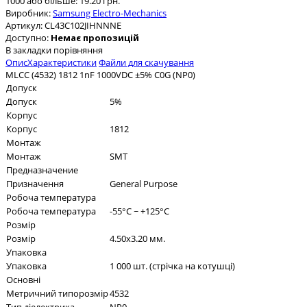
1000 або більше: 19.20 грн.
Виробник:
Samsung Electro-Mechanics
Артикул:
CL43C102JIHNNNE
Доступно:
Немає пропозицій
В закладки
порівняння
Опис
Характеристики
Файли для скачування
MLCC (4532) 1812 1nF 1000VDC ±5% C0G (NP0)
Допуск
Допуск
5%
Корпус
Корпус
1812
Монтаж
Монтаж
SMT
Предназначение
Призначення
General Purpose
Робоча температура
Робоча температура
-55°C ~ +125°C
Розмір
Розмір
4.50x3.20 мм.
Упаковка
Упаковка
1 000 шт. (стрічка на котушці)
Основні
Метричний типорозмір
4532