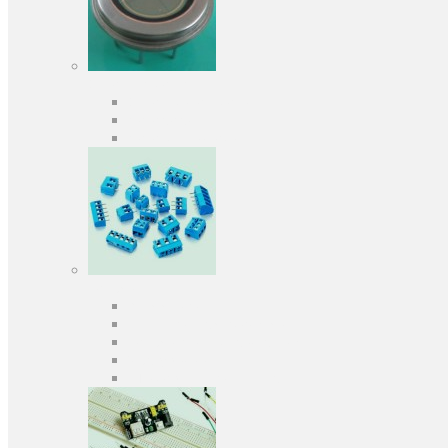
Оптоелектроніка
Оптопари, оптрони
Фотодіоди
Фототранзистори
Роз'єми
Клеммники
Панельки під мікросхеми
Роз'єми для передачі даних
З'єднувачі сигнальні
Штирові планки та гнізда