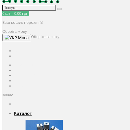
0
шт.
-
0.00 грн.
Ваш кошик порожній!
Оберіть мову
Оберіть валюту
Мова
UAH
грн.
UAH
$
USD
Авторизація / Реєстрація
Особистий кабінет
Закладки (0)
Кошик
Оформлення замовлення
Меню
Каталог