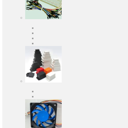
Засоби розробки
Оціночні та налагоджувальні плати
Програматори
Макетні плати
Дочірні плати
Корпуса
Кабельні вводи
Універсальні