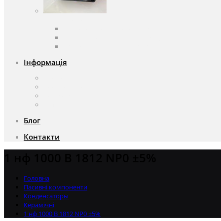
Вентилятори
Вентилятори змінного струму
Вентилятори постійного струму
Аксесуари для вентиляторів
Інформація
Про компанію
Доставка та оплата
Чому саме ми?
Акції
Блог
Контакти
1 нф 1000 В 1812 NP0 ±5%
Головна
Пасивні компоненти
Конденсаторы
Керамічні
1 нф 1000 В 1812 NP0 ±5%