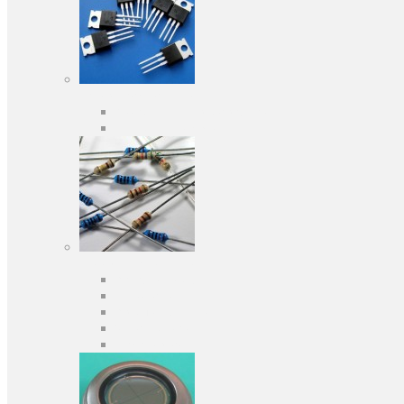
Активні компоненти
Дискретні напівпровідники
Інтегральні схеми
Пасивні компоненти
Конденсаторы
Резистори
Кварци і фільтри
Запобіжники
Індуктивності