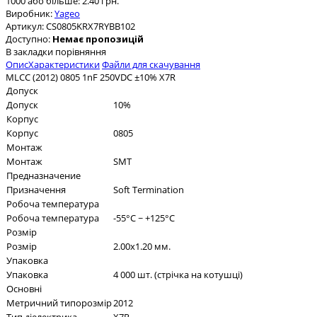
1000 або більше: 2.40 грн.
Виробник:
Yageo
Артикул:
CS0805KRX7RYBB102
Доступно:
Немає пропозицій
В закладки
порівняння
Опис
Характеристики
Файли для скачування
MLCC (2012) 0805 1nF 250VDC ±10% X7R
Допуск
Допуск
10%
Корпус
Корпус
0805
Монтаж
Монтаж
SMT
Предназначение
Призначення
Soft Termination
Робоча температура
Робоча температура
-55°C ~ +125°C
Розмір
Розмір
2.00x1.20 мм.
Упаковка
Упаковка
4 000 шт. (стрічка на котушці)
Основні
Метричний типорозмір
2012