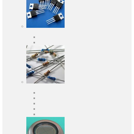
Активні компоненти
Дискретні напівпровідники
Інтегральні схеми
Пасивні компоненти
Конденсаторы
Резистори
Кварци і фільтри
Запобіжники
Індуктивності