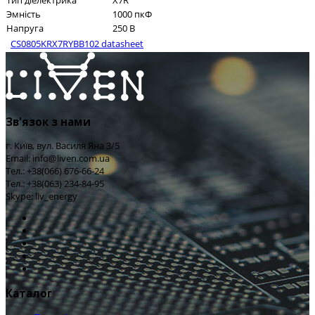
Тип діелектрика
X7R
Эмність
1000 пкФ
Напруга
250 В
CS0805KRX7RYBB102 datasheet
Зв'язок з нами
г. Київ, вул. Василя Яна 3/5
Email: info@liven.com.ua
Тел.: +38(066) 676-66-24
Тел.: +38(063) 234-84-95
Skype: liv_energy
Каталог