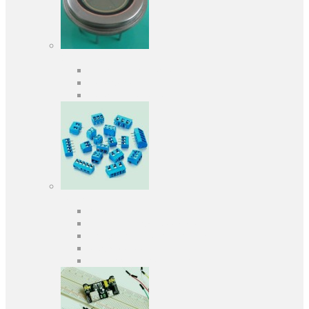
Оптоелектроніка
Оптопари, оптрони
Фотодіоди
Фототранзистори
Роз'єми
Клеммники
Панельки під мікросхеми
Роз'єми для передачі даних
З'єднувачі сигнальні
Штирові планки та гнізда