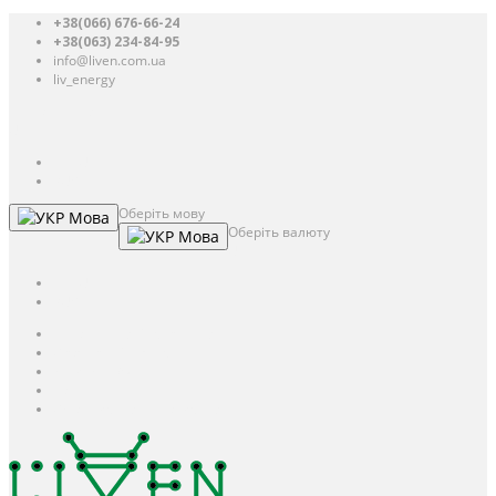
+38(066) 676-66-24
+38(063) 234-84-95
info@liven.com.ua
liv_energy
Авторизація
UAH
грн.
UAH
$
USD
Оберіть мову
Мова
Оберіть валюту
Мова
UAH
грн.
UAH
$
USD
Авторизація / Реєстрація
Особистий кабінет
Закладки (0)
Кошик
Оформлення замовлення