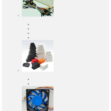
Засоби розробки
Оціночні та налагоджувальні плати
Програматори
Макетні плати
Дочірні плати
Корпуса
Кабельні вводи
Універсальні