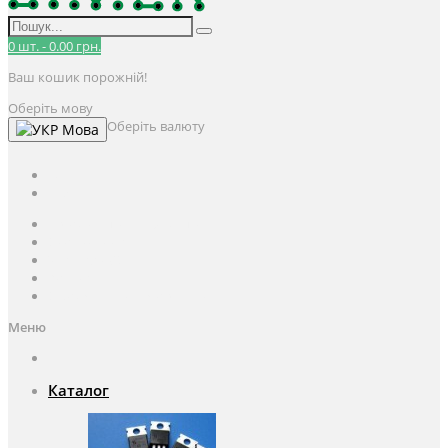
0
шт.
-
0.00 грн.
Ваш кошик порожній!
Оберіть мову
Оберіть валюту
Мова
UAH
грн.
UAH
$
USD
Авторизація / Реєстрація
Особистий кабінет
Закладки (0)
Кошик
Оформлення замовлення
Меню
Каталог