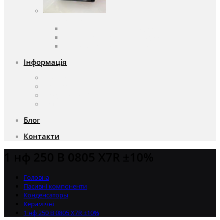
Вентилятори
Вентилятори змінного струму
Вентилятори постійного струму
Аксесуари для вентиляторів
Інформація
Про компанію
Доставка та оплата
Чому саме ми?
Акції
Блог
Контакти
1 нф 250 В 0805 X7R ±10%
Головна
Пасивні компоненти
Конденсаторы
Керамічні
1 нф 250 В 0805 X7R ±10%