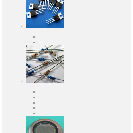
Активні компоненти
Дискретні напівпровідники
Інтегральні схеми
Пасивні компоненти
Конденсаторы
Резистори
Кварци і фільтри
Запобіжники
Індуктивності