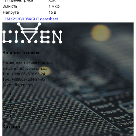
Тип діелектрика
X5R
Эмність
1 мкф
Напруга
16 В
EMK212BJ105KGHT datasheet
Зв'язок з нами
г. Київ, вул. Василя Яна 3/5
Email: info@liven.com.ua
Тел.: +38(066) 676-66-24
Тел.: +38(063) 234-84-95
Skype: liv_energy
Каталог