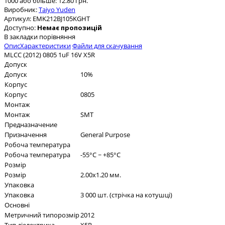
1000 або більше: 12.80 грн.
Виробник:
Taiyo Yuden
Артикул:
EMK212BJ105KGHT
Доступно:
Немає пропозицій
В закладки
порівняння
Опис
Характеристики
Файли для скачування
MLCC (2012) 0805 1uF 16V X5R
Допуск
Допуск
10%
Корпус
Корпус
0805
Монтаж
Монтаж
SMT
Предназначение
Призначення
General Purpose
Робоча температура
Робоча температура
-55°C ~ +85°C
Розмір
Розмір
2.00x1.20 мм.
Упаковка
Упаковка
3 000 шт. (стрічка на котушці)
Основні
Метричний типорозмір
2012