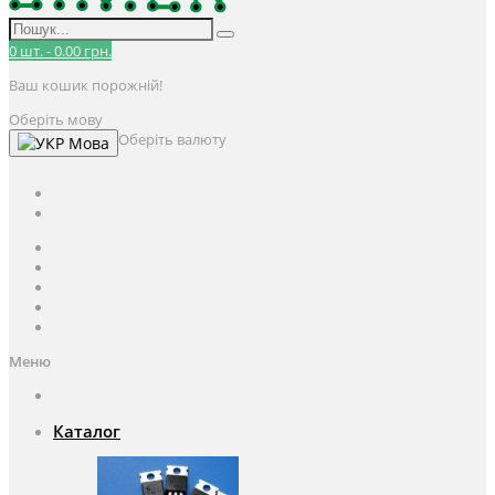
0
шт.
-
0.00 грн.
Ваш кошик порожній!
Оберіть мову
Оберіть валюту
Мова
UAH
грн.
UAH
$
USD
Авторизація / Реєстрація
Особистий кабінет
Закладки (0)
Кошик
Оформлення замовлення
Меню
Каталог