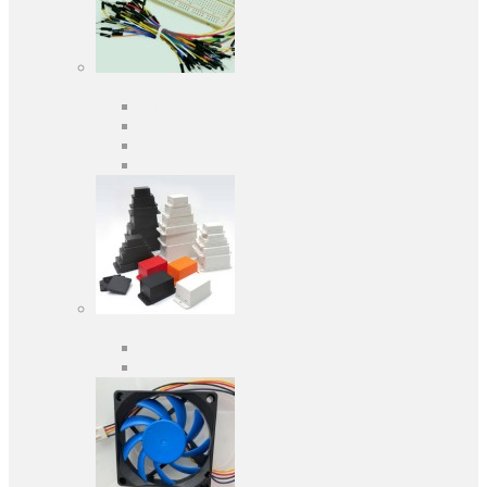
Засоби розробки
Оціночні та налагоджувальні плати
Програматори
Макетні плати
Дочірні плати
Корпуса
Кабельні вводи
Універсальні