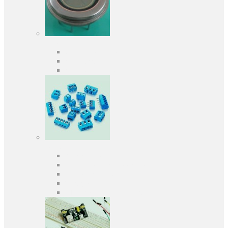
Оптоелектроніка
Оптопари, оптрони
Фотодіоди
Фототранзистори
Роз'єми
Клеммники
Панельки під мікросхеми
Роз'єми для передачі даних
З'єднувачі сигнальні
Штирові планки та гнізда