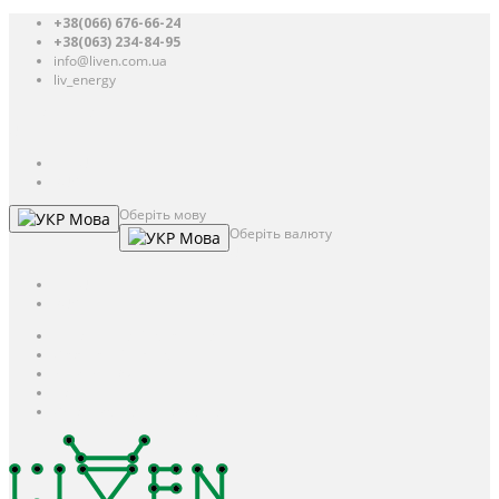
+38(066) 676-66-24
+38(063) 234-84-95
info@liven.com.ua
liv_energy
Авторизація
UAH
грн.
UAH
$
USD
Оберіть мову
Мова
Оберіть валюту
Мова
UAH
грн.
UAH
$
USD
Авторизація / Реєстрація
Особистий кабінет
Закладки (0)
Кошик
Оформлення замовлення