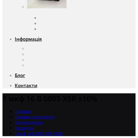
Вентилятори
Вентилятори змінного струму
Вентилятори постійного струму
Аксесуари для вентиляторів
Інформація
Про компанію
Доставка та оплата
Чому саме ми?
Акції
Блог
Контакти
1 мкф 16 В 0805 X5R ±10%
Головна
Пасивні компоненти
Конденсаторы
Керамічні
1 мкф 16 В 0805 X5R ±10%