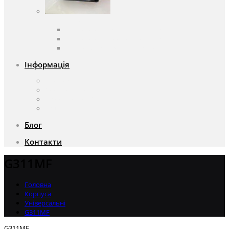
Вентилятори
Вентилятори змінного струму
Вентилятори постійного струму
Аксесуари для вентиляторів
Інформація
Про компанію
Доставка та оплата
Чому саме ми?
Акції
Блог
Контакти
G311MF
Головна
Корпуса
Універсальні
G311MF
G311MF