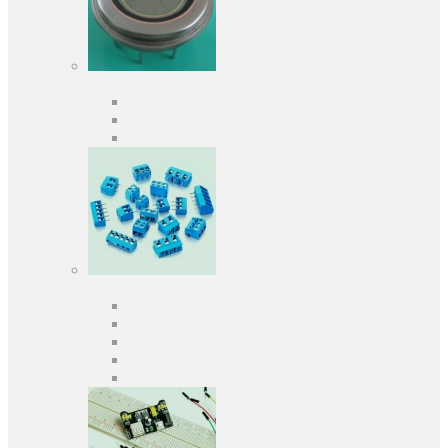
Оптоелектроніка
Оптопари, оптрони
Фотодіоди
Фототранзистори
Роз'єми
Клеммники
Панельки під мікросхеми
Роз'єми для передачі даних
З'єднувачі сигнальні
Штирові планки та гнізда