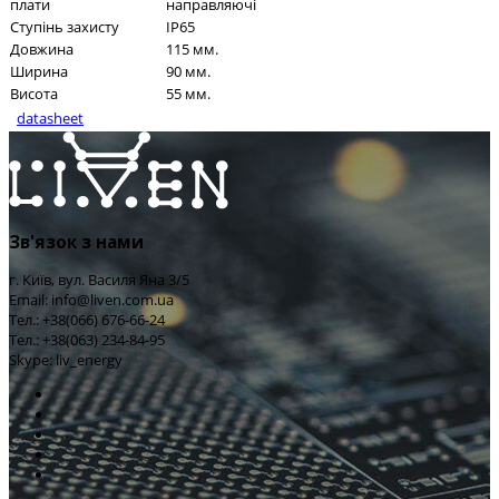
плати
направляючі
Ступінь захисту
IP65
Довжина
115 мм.
Ширина
90 мм.
Висота
55 мм.
datasheet
Зв'язок з нами
г. Київ, вул. Василя Яна 3/5
Email: info@liven.com.ua
Тел.: +38(066) 676-66-24
Тел.: +38(063) 234-84-95
Skype: liv_energy