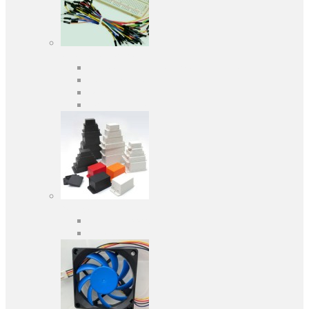
Засоби розробки
Оціночні та налагоджувальні плати
Програматори
Макетні плати
Дочірні плати
Корпуса
Кабельні вводи
Універсальні