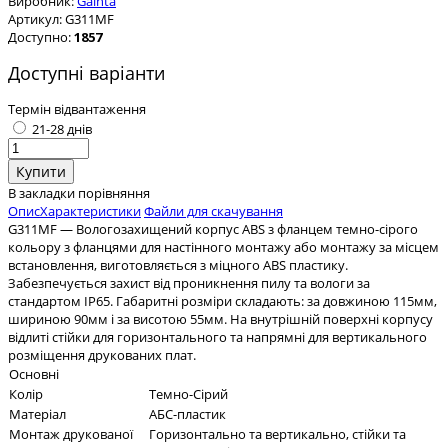
Виробник:
Gainta
Артикул:
G311MF
Доступно:
1857
Доступні варіанти
Термін відвантаження
21-28 днів
В закладки
порівняння
Опис
Характеристики
Файли для скачування
G311MF — Вологозахищений корпус ABS з фланцем темно-сірого
кольору з фланцями для настінного монтажу або монтажу за місцем
встановлення, виготовляється з міцного ABS пластику.
Забезпечується захист від проникнення пилу та вологи за
стандартом IP65. Габаритні розміри складають: за довжиною 115мм,
шириною 90мм і за висотою 55мм. На внутрішній поверхні корпусу
відлиті стійки для горизонтального та напрямні для вертикального
розміщення друкованих плат.
Основні
Колір
Темно-Сірий
Матеріал
АБС-пластик
Монтаж друкованої
Горизонтально та вертикально, стійки та