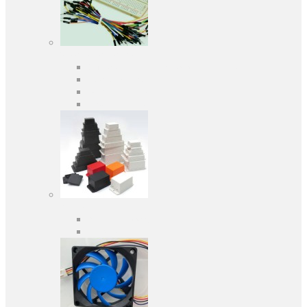
Засоби розробки
Оціночні та налагоджувальні плати
Програматори
Макетні плати
Дочірні плати
Корпуса
Кабельні вводи
Універсальні