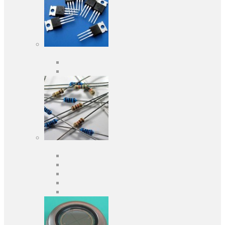
Активні компоненти
Дискретні напівпровідники
Інтегральні схеми
Пасивні компоненти
Конденсаторы
Резистори
Кварци і фільтри
Запобіжники
Індуктивності