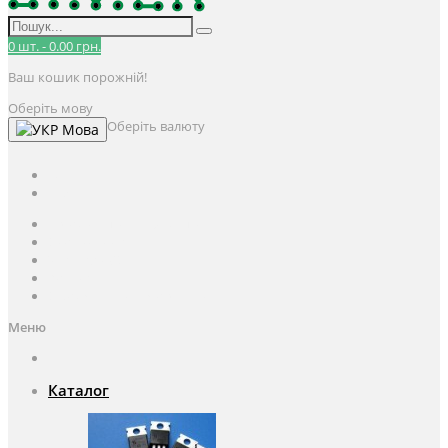
0
шт.
-
0.00 грн.
Ваш кошик порожній!
Оберіть мову
Оберіть валюту
Мова
UAH
грн.
UAH
$
USD
Авторизація / Реєстрація
Особистий кабінет
Закладки (0)
Кошик
Оформлення замовлення
Меню
Каталог