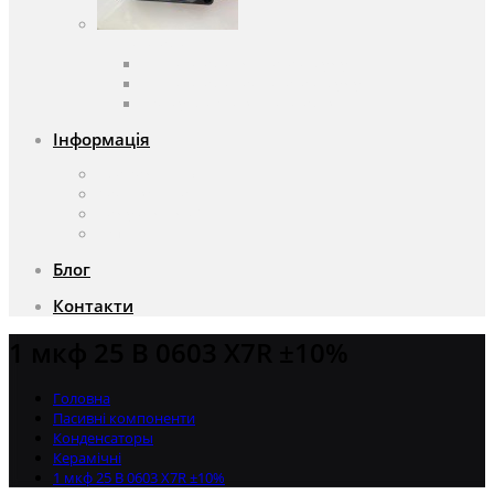
Вентилятори
Вентилятори змінного струму
Вентилятори постійного струму
Аксесуари для вентиляторів
Інформація
Про компанію
Доставка та оплата
Чому саме ми?
Акції
Блог
Контакти
1 мкф 25 В 0603 X7R ±10%
Головна
Пасивні компоненти
Конденсаторы
Керамічні
1 мкф 25 В 0603 X7R ±10%