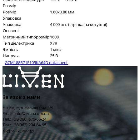
Розмір
Розмір
1.60x0.80 мм.
Упаковка
Упаковка
4 000 шт. (стрічка на котушці)
Основні
Метричний типорозмір
1608
Тип діелектрика
X7R
Эмність
1 мкф
Напруга
25 В
GCM188R71E105KA64D datasheet
Зв'язок з нами
г. Київ, вул. Василя Яна 3/5
Email: info@liven.com.ua
Тел.: +38(066) 676-66-24
Тел.: +38(063) 234-84-95
Skype: liv_energy