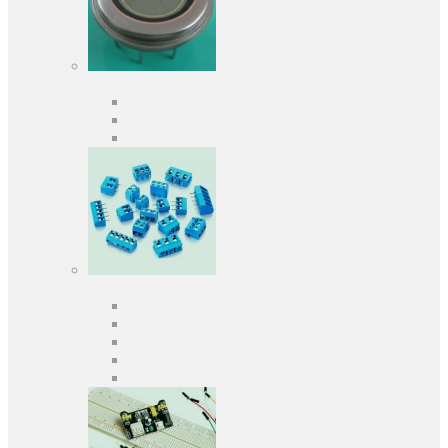
Оптоелектроніка
Оптопари, оптрони
Фотодіоди
Фототранзистори
Роз'єми
Клеммники
Панельки під мікросхеми
Роз'єми для передачі даних
З'єднувачі сигнальні
Штирові планки та гнізда