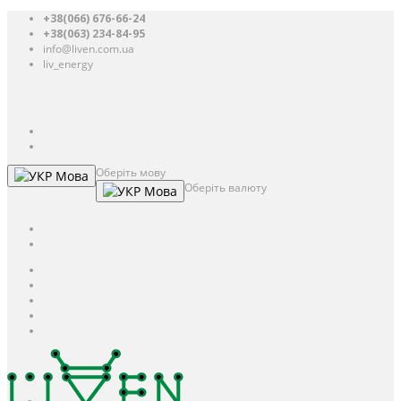
+38(066) 676-66-24
+38(063) 234-84-95
info@liven.com.ua
liv_energy
Авторизація
UAH
грн.
UAH
$
USD
Оберіть мову
Мова
Оберіть валюту
Мова
UAH
грн.
UAH
$
USD
Авторизація / Реєстрація
Особистий кабінет
Закладки (0)
Кошик
Оформлення замовлення