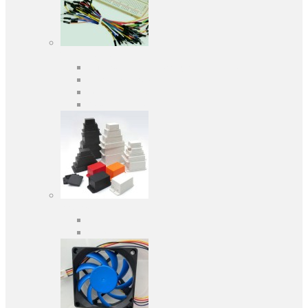
Засоби розробки
Оціночні та налагоджувальні плати
Програматори
Макетні плати
Дочірні плати
Корпуса
Кабельні вводи
Універсальні