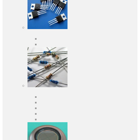
Активні компоненти
Дискретні напівпровідники
Інтегральні схеми
Пасивні компоненти
Конденсаторы
Резистори
Кварци і фільтри
Запобіжники
Індуктивності