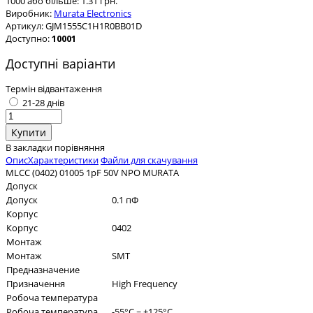
1000 або більше: 1.31 грн.
Виробник:
Murata Electronics
Артикул:
GJM1555C1H1R0BB01D
Доступно:
10001
Доступні варіанти
Термін відвантаження
21-28 днів
В закладки
порівняння
Опис
Характеристики
Файли для скачування
MLCC (0402) 01005 1pF 50V NPO MURATA
Допуск
Допуск
0.1 пФ
Корпус
Корпус
0402
Монтаж
Монтаж
SMT
Предназначение
Призначення
High Frequency
Робоча температура
Робоча температура
-55°C ~ +125°C