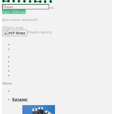
0
шт.
-
0.00 грн.
Ваш кошик порожній!
Оберіть мову
Оберіть валюту
Мова
UAH
грн.
UAH
$
USD
Авторизація / Реєстрація
Особистий кабінет
Закладки (0)
Кошик
Оформлення замовлення
Меню
Каталог