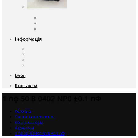
Вентилятори
Вентилятори змінного струму
Вентилятори постійного струму
Аксесуари для вентиляторів
Інформація
Про компанію
Доставка та оплата
Чому саме ми?
Акції
Блог
Контакти
1 пф 50 В 0402 NP0 ±0.1 пФ
Головна
Пасивні компоненти
Конденсаторы
Керамічні
1 пф 50 В 0402 NP0 ±0.1 пФ