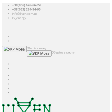
+38(066) 676-66-24
+38(063) 234-84-95
info@liven.com.ua
liv_energy
Авторизація
UAH
грн.
UAH
$
USD
Оберіть мову
Мова
Оберіть валюту
Мова
UAH
грн.
UAH
$
USD
Авторизація / Реєстрація
Особистий кабінет
Закладки (0)
Кошик
Оформлення замовлення