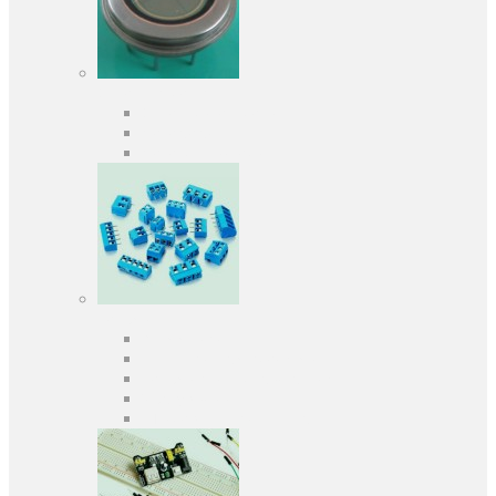
Оптоелектроніка
Оптопари, оптрони
Фотодіоди
Фототранзистори
Роз'єми
Клеммники
Панельки під мікросхеми
Роз'єми для передачі даних
З'єднувачі сигнальні
Штирові планки та гнізда