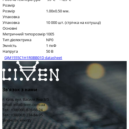
Розмір
Розмір
1.00x0.50 мм.
Упаковка
Упаковка
10 000 шт. (стрічка на котушці)
Основні
Метричний типорозмір
1005
Тип діелектрика
NP0
Эмність
1 пкФ
Напруга
50 В
GJM1555C1H1R0BB01D datasheet
Зв'язок з нами
г. Київ, вул. Василя Яна 3/5
Email: info@liven.com.ua
Тел.: +38(066) 676-66-24
Тел.: +38(063) 234-84-95
Skype: liv_energy