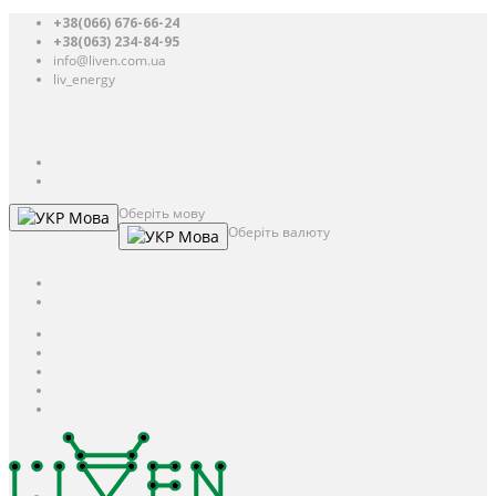
+38(066) 676-66-24
+38(063) 234-84-95
info@liven.com.ua
liv_energy
Авторизація
UAH
грн.
UAH
$
USD
Оберіть мову
Мова
Оберіть валюту
Мова
UAH
грн.
UAH
$
USD
Авторизація / Реєстрація
Особистий кабінет
Закладки (0)
Кошик
Оформлення замовлення