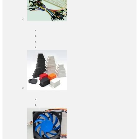
Засоби розробки
Оціночні та налагоджувальні плати
Програматори
Макетні плати
Дочірні плати
Корпуса
Кабельні вводи
Універсальні