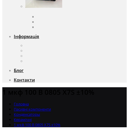
Вентилятори
Вентилятори змінного струму
Вентилятори постійного струму
Аксесуари для вентиляторів
Інформація
Про компанію
Доставка та оплата
Чому саме ми?
Акції
Блог
Контакти
1 мкф 100 В 0805 X7S ±10%
Головна
Пасивні компоненти
Конденсаторы
Керамічні
1 мкф 100 В 0805 X7S ±10%