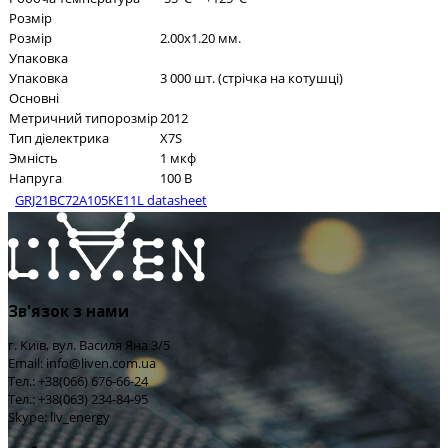
Розмір
Розмір
2.00x1.20 мм.
Упаковка
Упаковка
3 000 шт. (стрічка на котушці)
Основні
Метричний типорозмір
2012
Тип діелектрика
X7S
Эмність
1 мкф
Напруга
100 В
GRJ21BC72A105KE11L datasheet
Зв'язок з нами
г. Київ, вул. Василя Яна 3/5
Email: info@liven.com.ua
Тел.: +38(066) 676-66-24
Тел.: +38(063) 234-84-95
Skype: liv_energy