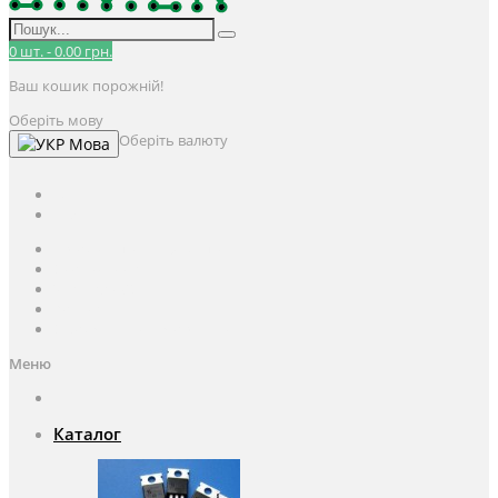
0
шт.
-
0.00 грн.
Ваш кошик порожній!
Оберіть мову
Оберіть валюту
Мова
UAH
грн.
UAH
$
USD
Авторизація / Реєстрація
Особистий кабінет
Закладки (0)
Кошик
Оформлення замовлення
Меню
Каталог