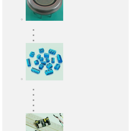
Оптоелектроніка
Оптопари, оптрони
Фотодіоди
Фототранзистори
Роз'єми
Клеммники
Панельки під мікросхеми
Роз'єми для передачі даних
З'єднувачі сигнальні
Штирові планки та гнізда