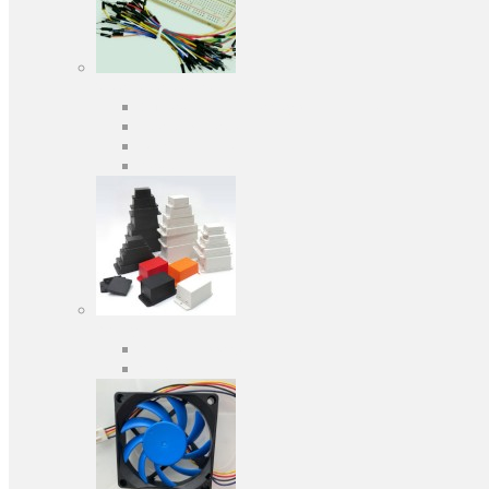
Засоби розробки
Оціночні та налагоджувальні плати
Програматори
Макетні плати
Дочірні плати
Корпуса
Кабельні вводи
Універсальні