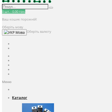
0
шт.
-
0.00 грн.
Ваш кошик порожній!
Оберіть мову
Оберіть валюту
Мова
UAH
грн.
UAH
$
USD
Авторизація / Реєстрація
Особистий кабінет
Закладки (0)
Кошик
Оформлення замовлення
Меню
Каталог