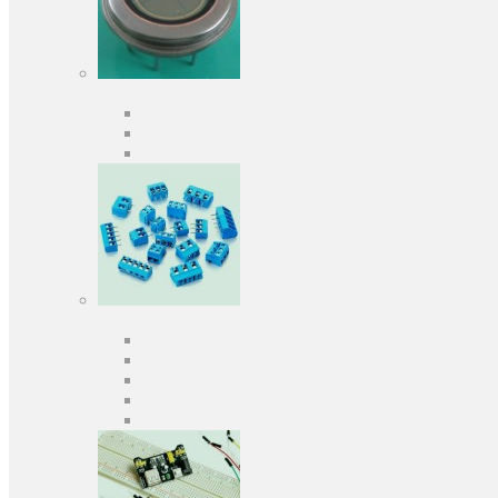
Оптоелектроніка
Оптопари, оптрони
Фотодіоди
Фототранзистори
Роз'єми
Клеммники
Панельки під мікросхеми
Роз'єми для передачі даних
З'єднувачі сигнальні
Штирові планки та гнізда