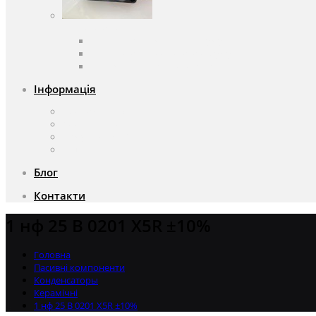
Вентилятори
Вентилятори змінного струму
Вентилятори постійного струму
Аксесуари для вентиляторів
Інформація
Про компанію
Доставка та оплата
Чому саме ми?
Акції
Блог
Контакти
1 нф 25 В 0201 X5R ±10%
Головна
Пасивні компоненти
Конденсаторы
Керамічні
1 нф 25 В 0201 X5R ±10%