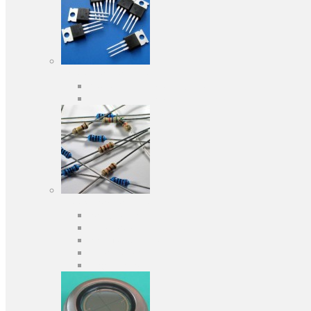
Активні компоненти
Дискретні напівпровідники
Інтегральні схеми
Пасивні компоненти
Конденсаторы
Резистори
Кварци і фільтри
Запобіжники
Індуктивності