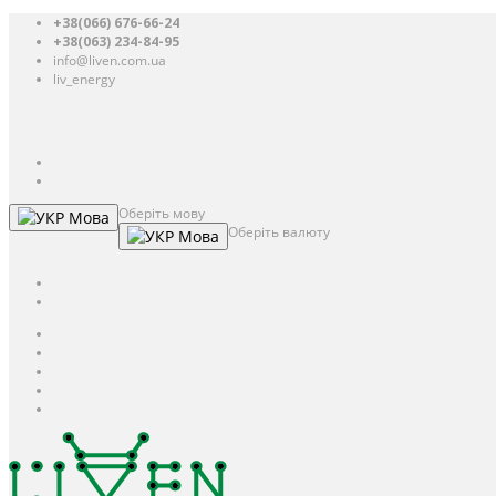
+38(066) 676-66-24
+38(063) 234-84-95
info@liven.com.ua
liv_energy
Авторизація
UAH
грн.
UAH
$
USD
Оберіть мову
Мова
Оберіть валюту
Мова
UAH
грн.
UAH
$
USD
Авторизація / Реєстрація
Особистий кабінет
Закладки (0)
Кошик
Оформлення замовлення