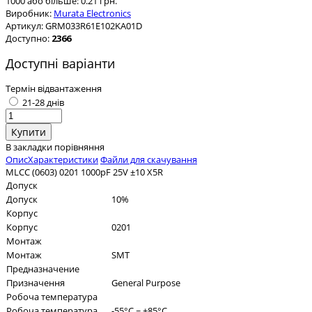
1000 або більше: 0.21 грн.
Виробник:
Murata Electronics
Артикул:
GRM033R61E102KA01D
Доступно:
2366
Доступні варіанти
Термін відвантаження
21-28 днів
В закладки
порівняння
Опис
Характеристики
Файли для скачування
MLCC (0603) 0201 1000pF 25V ±10 X5R
Допуск
Допуск
10%
Корпус
Корпус
0201
Монтаж
Монтаж
SMT
Предназначение
Призначення
General Purpose
Робоча температура
Робоча температура
-55°C ~ +85°C