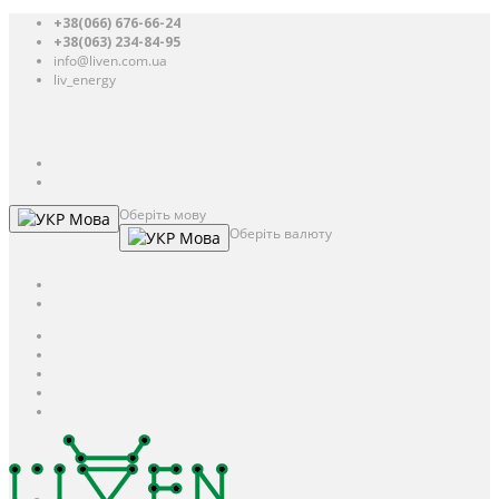
+38(066) 676-66-24
+38(063) 234-84-95
info@liven.com.ua
liv_energy
Авторизація
UAH
грн.
UAH
$
USD
Оберіть мову
Мова
Оберіть валюту
Мова
UAH
грн.
UAH
$
USD
Авторизація / Реєстрація
Особистий кабінет
Закладки (0)
Кошик
Оформлення замовлення