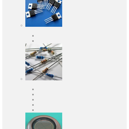
Активні компоненти
Дискретні напівпровідники
Інтегральні схеми
Пасивні компоненти
Конденсаторы
Резистори
Кварци і фільтри
Запобіжники
Індуктивності