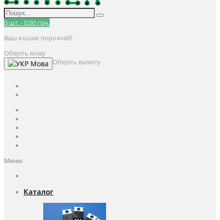
0
шт.
-
0.00 грн.
Ваш кошик порожній!
Оберіть мову
Оберіть валюту
Мова
UAH
грн.
UAH
$
USD
Авторизація / Реєстрація
Особистий кабінет
Закладки (0)
Кошик
Оформлення замовлення
Меню
Каталог