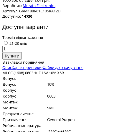
1000 або більше: 1.04 грн.
Виробник:
Murata Electronics
Артикул:
GRM188R61C105KA12D
Доступно:
14730
Доступні варіанти
Термін відвантаження
21-28 днів
В закладки
порівняння
Опис
Характеристики
Файли для скачування
MLCC (1608) 0603 1uF 16V 10% X5R
Допуск
Допуск
10%
Корпус
Корпус
0603
Монтаж
Монтаж
SMT
Предназначение
Призначення
General Purpose
Робоча температура
Робоча температура
-55°C ~ +85°C