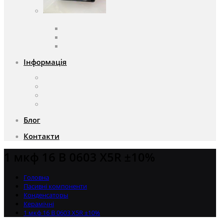
Вентилятори
Вентилятори змінного струму
Вентилятори постійного струму
Аксесуари для вентиляторів
Інформація
Про компанію
Доставка та оплата
Чому саме ми?
Акції
Блог
Контакти
1 мкф 16 В 0603 X5R ±10%
Головна
Пасивні компоненти
Конденсаторы
Керамічні
1 мкф 16 В 0603 X5R ±10%