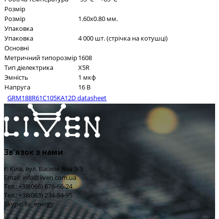
Розмір
Розмір
1.60x0.80 мм.
Упаковка
Упаковка
4 000 шт. (стрічка на котушці)
Основні
Метричний типорозмір
1608
Тип діелектрика
X5R
Эмність
1 мкф
Напруга
16 В
GRM188R61C105KA12D datasheet
Зв'язок з нами
г. Київ, вул. Василя Яна 3/5
Email: info@liven.com.ua
Тел.: +38(066) 676-66-24
Тел.: +38(063) 234-84-95
Skype: liv_energy