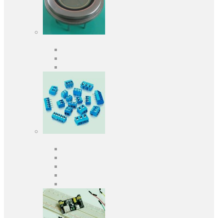
Оптоелектроніка
Оптопари, оптрони
Фотодіоди
Фототранзистори
Роз'єми
Клеммники
Панельки під мікросхеми
Роз'єми для передачі даних
З'єднувачі сигнальні
Штирові планки та гнізда