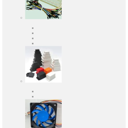
Засоби розробки
Оціночні та налагоджувальні плати
Програматори
Макетні плати
Дочірні плати
Корпуса
Кабельні вводи
Універсальні