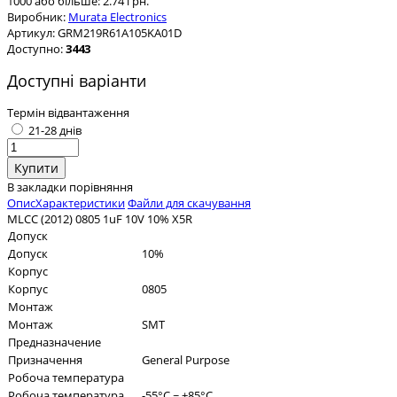
1000 або більше: 2.74 грн.
Виробник:
Murata Electronics
Артикул:
GRM219R61A105KA01D
Доступно:
3443
Доступні варіанти
Термін відвантаження
21-28 днів
В закладки
порівняння
Опис
Характеристики
Файли для скачування
MLCC (2012) 0805 1uF 10V 10% X5R
Допуск
Допуск
10%
Корпус
Корпус
0805
Монтаж
Монтаж
SMT
Предназначение
Призначення
General Purpose
Робоча температура
Робоча температура
-55°C ~ +85°C