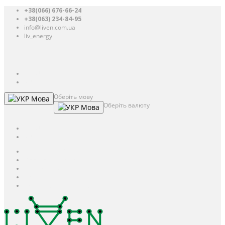
+38(066) 676-66-24
+38(063) 234-84-95
info@liven.com.ua
liv_energy
Авторизація
UAH
грн.
UAH
$
USD
Оберіть мову
Мова
Оберіть валюту
Мова
UAH
грн.
UAH
$
USD
Авторизація / Реєстрація
Особистий кабінет
Закладки (0)
Кошик
Оформлення замовлення