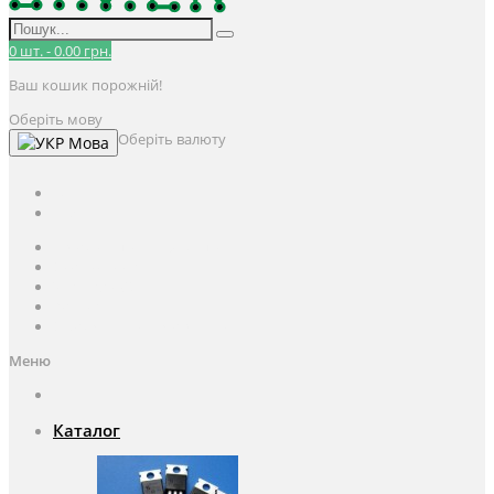
0
шт.
-
0.00 грн.
Ваш кошик порожній!
Оберіть мову
Оберіть валюту
Мова
UAH
грн.
UAH
$
USD
Авторизація / Реєстрація
Особистий кабінет
Закладки (0)
Кошик
Оформлення замовлення
Меню
Каталог