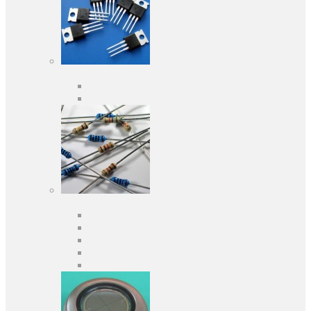
Активні компоненти
Дискретні напівпровідники
Інтегральні схеми
Пасивні компоненти
Конденсаторы
Резистори
Кварци і фільтри
Запобіжники
Індуктивності