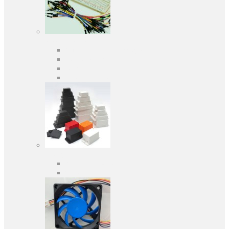
Засоби розробки
Оціночні та налагоджувальні плати
Програматори
Макетні плати
Дочірні плати
Корпуса
Кабельні вводи
Універсальні