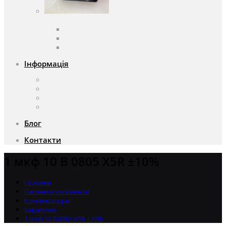
Вентилятори
Вентилятори змінного струму
Вентилятори постійного струму
Аксесуари для вентиляторів
Інформація
Про компанію
Доставка та оплата
Чому саме ми?
Акції
Блог
Контакти
1 мкф 10 В 0805 X5R ±10%
Головна
Пасивні компоненти
Конденсаторы
Керамічні
1 мкф 10 В 0805 X5R ±10%