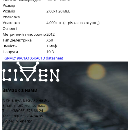
Розмір
Розмір
2.00x1.20 мм.
Упаковка
Упаковка
4 000 шт. (стрічка на котушці)
Основні
Метричний типорозмір
2012
Тип діелектрика
X5R
Эмність
1 мкф
Напруга
10 В
GRM219R61A105KA01D datasheet
Зв'язок з нами
г. Київ, вул. Василя Яна 3/5
Email: info@liven.com.ua
Тел.: +38(066) 676-66-24
Тел.: +38(063) 234-84-95
Skype: liv_energy