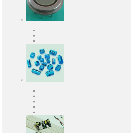
Оптоелектроніка
Оптопари, оптрони
Фотодіоди
Фототранзистори
Роз'єми
Клеммники
Панельки під мікросхеми
Роз'єми для передачі даних
З'єднувачі сигнальні
Штирові планки та гнізда