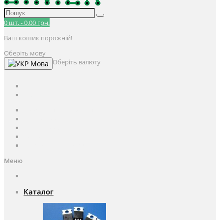
0
шт.
-
0.00 грн.
Ваш кошик порожній!
Оберіть мову
Оберіть валюту
Мова
UAH
грн.
UAH
$
USD
Авторизація / Реєстрація
Особистий кабінет
Закладки (0)
Кошик
Оформлення замовлення
Меню
Каталог