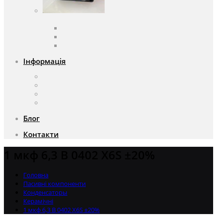
Вентилятори
Вентилятори змінного струму
Вентилятори постійного струму
Аксесуари для вентиляторів
Інформація
Про компанію
Доставка та оплата
Чому саме ми?
Акції
Блог
Контакти
1 мкф 6,3 В 0402 X6S ±20%
Головна
Пасивні компоненти
Конденсаторы
Керамічні
1 мкф 6,3 В 0402 X6S ±20%