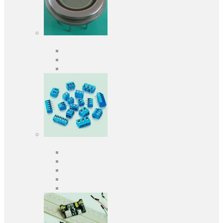
Оптоелектроніка
Оптопари, оптрони
Фотодіоди
Фототранзистори
Роз'єми
Клеммники
Панельки під мікросхеми
Роз'єми для передачі даних
З'єднувачі сигнальні
Штирові планки та гнізда