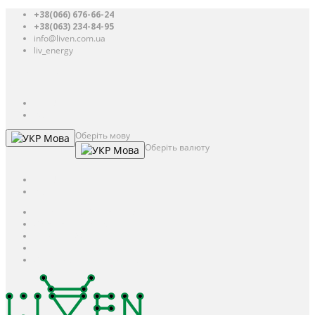
+38(066) 676-66-24
+38(063) 234-84-95
info@liven.com.ua
liv_energy
Авторизація
UAH
грн.
UAH
$
USD
Оберіть мову
Мова
Оберіть валюту
Мова
UAH
грн.
UAH
$
USD
Авторизація / Реєстрація
Особистий кабінет
Закладки (0)
Кошик
Оформлення замовлення