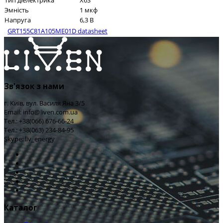
Тип діелектрика
X6S
Эмність
1 мкф
Напруга
6,3 В
GRT155C81A105ME01D datasheet
Зв'язок з нами
г. Київ, вул. Василя Яна 3/5
Email: info@liven.com.ua
Тел.: +38(066) 676-66-24
Тел.: +38(063) 234-84-95
Skype: liv_energy
Каталог