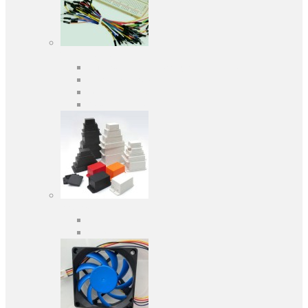
Засоби розробки
Оціночні та налагоджувальні плати
Програматори
Макетні плати
Дочірні плати
Корпуса
Кабельні вводи
Універсальні