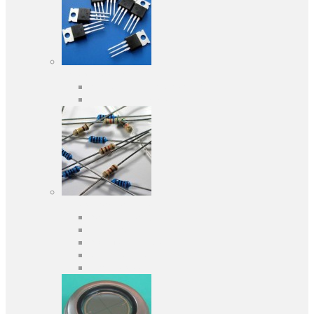
Активні компоненти
Дискретні напівпровідники
Інтегральні схеми
Пасивні компоненти
Конденсаторы
Резистори
Кварци і фільтри
Запобіжники
Індуктивності