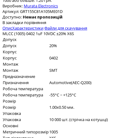
1000 або більше: 1.20 грн.
Виробник:
Murata Electronics
Артикул:
GRT155C81A105ME01D
Доступно:
Немає пропозицій
В закладки
порівняння
Опис
Характеристики
Файли для скачування
MLCC (1005) 0402 1uF 10VDC ±20% X6S
Допуск
Допуск
20%
Корпус
Корпус
0402
Монтаж
Монтаж
SMT
Предназначение
Призначення
Automotive(AEC-Q200)
Робоча температура
Робоча температура
-55°C ~ +125°C
Розмір
Розмір
1.00x0.50 мм.
Упаковка
Упаковка
10 000 шт. (стрічка на котушці)
Основні
Метричний типорозмір
1005