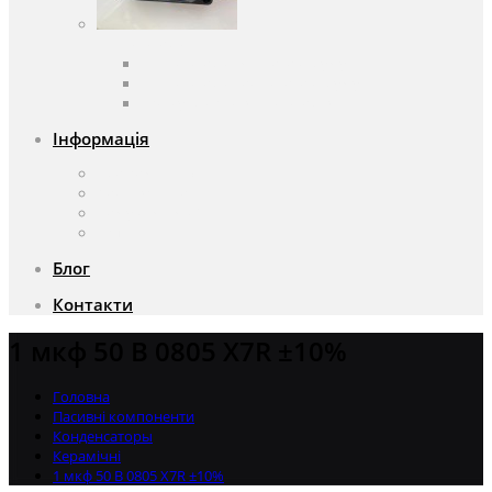
Вентилятори
Вентилятори змінного струму
Вентилятори постійного струму
Аксесуари для вентиляторів
Інформація
Про компанію
Доставка та оплата
Чому саме ми?
Акції
Блог
Контакти
1 мкф 50 В 0805 X7R ±10%
Головна
Пасивні компоненти
Конденсаторы
Керамічні
1 мкф 50 В 0805 X7R ±10%