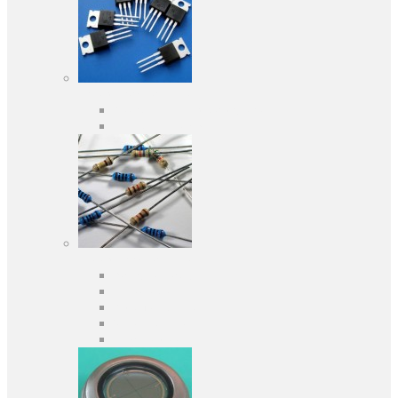
Активні компоненти
Дискретні напівпровідники
Інтегральні схеми
Пасивні компоненти
Конденсаторы
Резистори
Кварци і фільтри
Запобіжники
Індуктивності