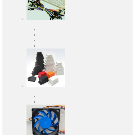
Засоби розробки
Оціночні та налагоджувальні плати
Програматори
Макетні плати
Дочірні плати
Корпуса
Кабельні вводи
Універсальні