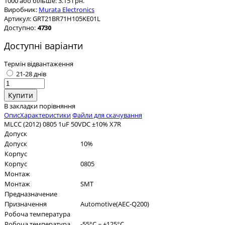
1000 або більше: 3.15 грн.
Виробник:
Murata Electronics
Артикул:
GRT21BR71H105KE01L
Доступно:
4730
Доступні варіанти
Термін відвантаження
21-28 днів
В закладки
порівняння
Опис
Характеристики
Файли для скачування
MLCC (2012) 0805 1uF 50VDC ±10% X7R
Допуск
Допуск
10%
Корпус
Корпус
0805
Монтаж
Монтаж
SMT
Предназначение
Призначення
Automotive(AEC-Q200)
Робоча температура
Робоча температура
-55°C ~ +125°C