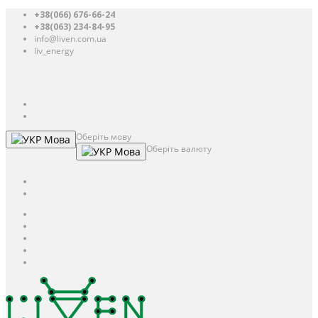
+38(066) 676-66-24
+38(063) 234-84-95
info@liven.com.ua
liv_energy
Авторизація
UAH
грн.
UAH
$
USD
Оберіть мову
Мова
Оберіть валюту
Мова
UAH
грн.
UAH
$
USD
Авторизація / Реєстрація
Особистий кабінет
Закладки (0)
Кошик
Оформлення замовлення