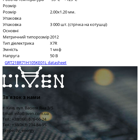
Розмір
Розмір
2.00x1.20 мм.
Упаковка
Упаковка
3 000 шт. (стрічка на котушці)
Основні
Метричний типорозмір
2012
Тип діелектрика
X7R
Эмність
1 мкф
Напруга
50 В
GRT21BR71H105KE01L datasheet
Зв'язок з нами
г. Київ, вул. Василя Яна 3/5
Email: info@liven.com.ua
Тел.: +38(066) 676-66-24
Тел.: +38(063) 234-84-95
Skype: liv_energy