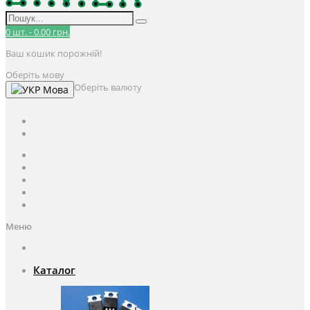
0
шт.
-
0.00 грн.
Ваш кошик порожній!
Оберіть мову
Оберіть валюту
Мова
UAH
грн.
UAH
$
USD
Авторизація / Реєстрація
Особистий кабінет
Закладки (0)
Кошик
Оформлення замовлення
Меню
Каталог