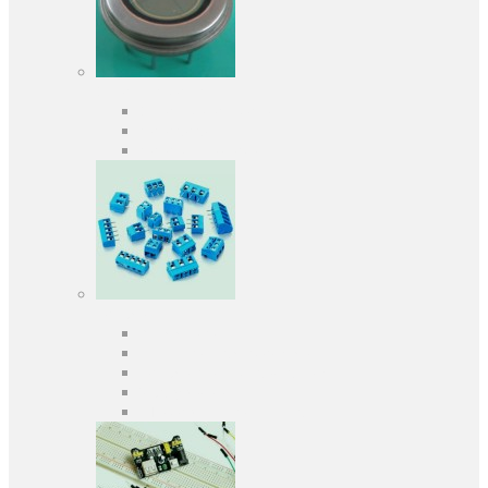
Оптоелектроніка
Оптопари, оптрони
Фотодіоди
Фототранзистори
Роз'єми
Клеммники
Панельки під мікросхеми
Роз'єми для передачі даних
З'єднувачі сигнальні
Штирові планки та гнізда