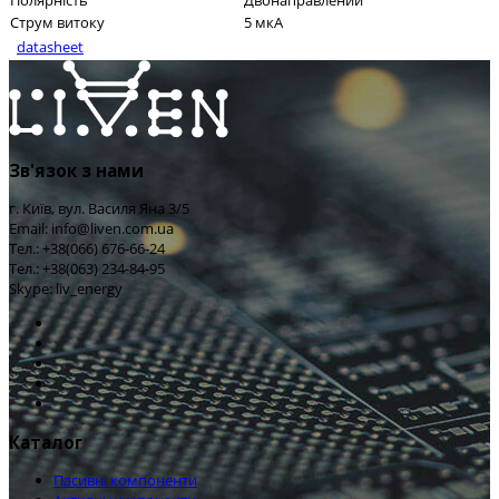
Полярність
Двонаправлений
Струм витоку
5 мкА
datasheet
Зв'язок з нами
г. Київ, вул. Василя Яна 3/5
Email: info@liven.com.ua
Тел.: +38(066) 676-66-24
Тел.: +38(063) 234-84-95
Skype: liv_energy
Каталог
Пасивні компоненти