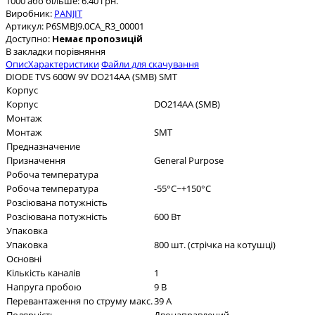
1000 або більше: 6.40 грн.
Виробник:
PANJIT
Артикул:
P6SMBJ9.0CA_R3_00001
Доступно:
Немає пропозицій
В закладки
порівняння
Опис
Характеристики
Файли для скачування
DIODE TVS 600W 9V DO214AA (SMB) SMT
Корпус
Корпус
DO214AA (SMB)
Монтаж
Монтаж
SMT
Предназначение
Призначення
General Purpose
Робоча температура
Робоча температура
-55°C~+150°C
Розсіювана потужність
Розсіювана потужність
600 Вт
Упаковка
Упаковка
800 шт. (стрічка на котушці)
Основні
Кількість каналів
1
Напруга пробою
9 В
Перевантаження по струму макс.
39 А