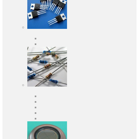
Активні компоненти
Дискретні напівпровідники
Інтегральні схеми
Пасивні компоненти
Конденсаторы
Резистори
Кварци і фільтри
Запобіжники
Індуктивності