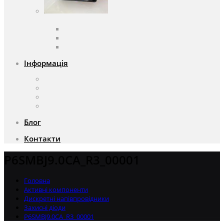
Вентилятори
Вентилятори змінного струму
Вентилятори постійного струму
Аксесуари для вентиляторів
Інформація
Про компанію
Доставка та оплата
Чому саме ми?
Акції
Блог
Контакти
P6SMBJ9.0CA_R3_00001
Головна
Активні компоненти
Дискретні напівпровідники
Захисні діоди
P6SMBJ9.0CA_R3_00001