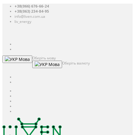
+38(066) 676-66-24
+38(063) 234-84-95
info@liven.com.ua
liv_energy
Авторизація
UAH
грн.
UAH
$
USD
Оберіть мову
Мова
Оберіть валюту
Мова
UAH
грн.
UAH
$
USD
Авторизація / Реєстрація
Особистий кабінет
Закладки (0)
Кошик
Оформлення замовлення