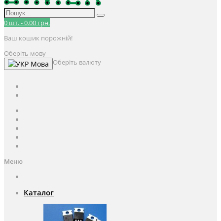
0
шт.
-
0.00 грн.
Ваш кошик порожній!
Оберіть мову
Оберіть валюту
Мова
UAH
грн.
UAH
$
USD
Авторизація / Реєстрація
Особистий кабінет
Закладки (0)
Кошик
Оформлення замовлення
Меню
Каталог