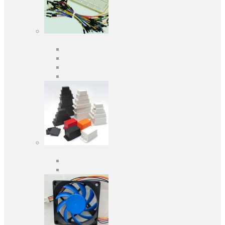
Засоби розробки
Оціночні та налагоджувальні плати
Програматори
Макетні плати
Дочірні плати
Корпуса
Кабельні вводи
Універсальні