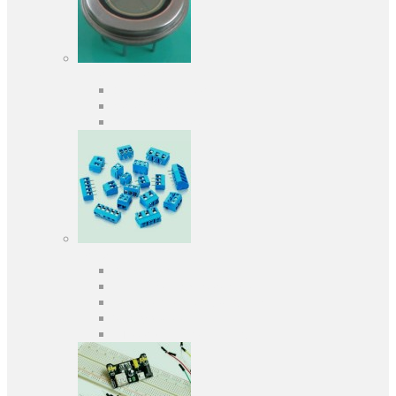
Оптоелектроніка
Оптопари, оптрони
Фотодіоди
Фототранзистори
Роз'єми
Клеммники
Панельки під мікросхеми
Роз'єми для передачі даних
З'єднувачі сигнальні
Штирові планки та гнізда