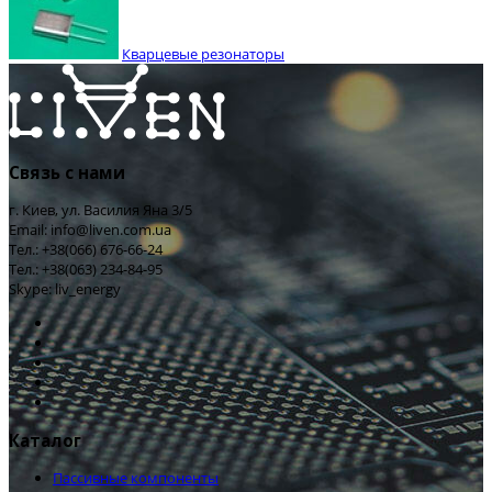
Кварцевые резонаторы
Связь с нами
г. Киев, ул. Василия Яна 3/5
Email: info@liven.com.ua
Тел.: +38(066) 676-66-24
Тел.: +38(063) 234-84-95
Skype: liv_energy
Каталог
Пассивные компоненты