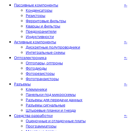
Пассивные компоненты
+
-
Конденсаторы
Резисторы
Ферритовые фильтры
Кварцы и фильтры
Предохранители
Индуктивности
Активные компоненты
+
-
Дискретные полупроводники
Интегральные схемы
Оптоэлектроника
+
-
Оптопары, оптроны
Фотодиоды
Фоторезисторы
Фототранзисторы
Разъемы
+
-
Клеммники
Панельки под микросхемы
Разъeмы для передачи данных
Разъeмы сигнальные
Штыревые планки и гнезда
Средства разработки
+
-
Оценочные и отладочные платы
Программаторы