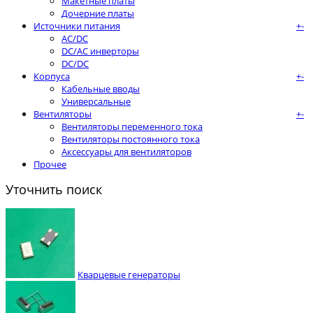
Макетные платы
Дочерние платы
Источники питания
+
-
AC/DC
DC/AC инверторы
DC/DC
Корпуса
+
-
Кабельные вводы
Универсальные
Вентиляторы
+
-
Вентиляторы переменного тока
Вентиляторы постоянного тока
Аксессуары для вентиляторов
Прочее
Уточнить поиск
Кварцевые генераторы