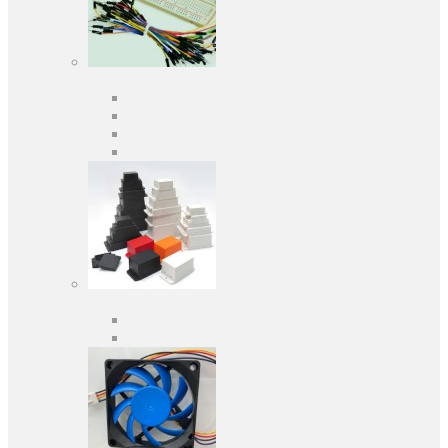
Средства разработки
Оценочные и отладочные платы
Программаторы
Макетные платы
Дочерние платы
Корпуса
Кабельные вводы
Универсальные