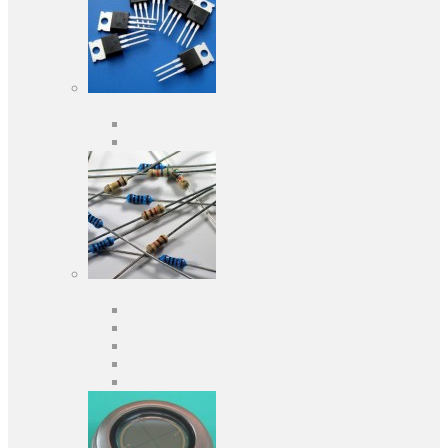
Активные компоненты
Дискретные полупроводники
Интегральные схемы
Пассивные компоненты
Конденсаторы
Резисторы
Кварцы и фильтры
Предохранители
Индуктивности