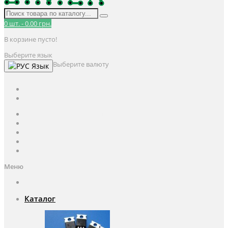
0
шт.
-
0.00 грн.
В корзине пусто!
Выберите язык
Выберите валюту
Язык
UAH
грн.
UAH
$
USD
Авторизация / Регистрация
Личный кабинет
Мои закладки (0)
Корзина покупок
Оформление заказа
Меню
Каталог