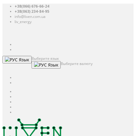
+38(066) 676-66-24
+38(063) 234-84-95
info@liven.com.ua
liv_energy
Авторизация
UAH
грн.
UAH
$
USD
Выберите язык
Язык
Выберите валюту
Язык
UAH
грн.
UAH
$
USD
Авторизация / Регистрация
Личный кабинет
Мои закладки (0)
Корзина покупок
Оформление заказа