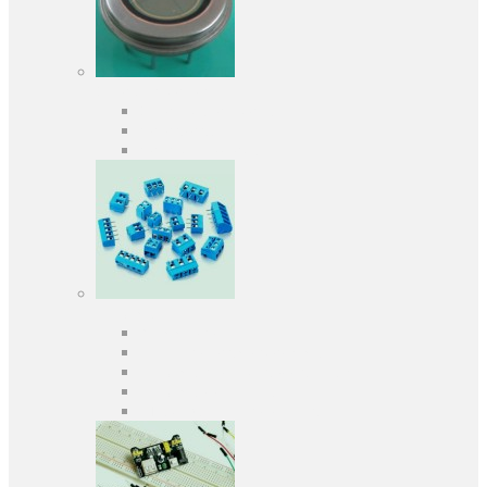
Оптоэлектроника
Оптопары, оптроны
Фотодиоды
Фототранзисторы
Разъемы
Клеммники
Панельки под микросхемы
Разъeмы для передачи данных
Разъeмы сигнальные
Штыревые планки и гнезда