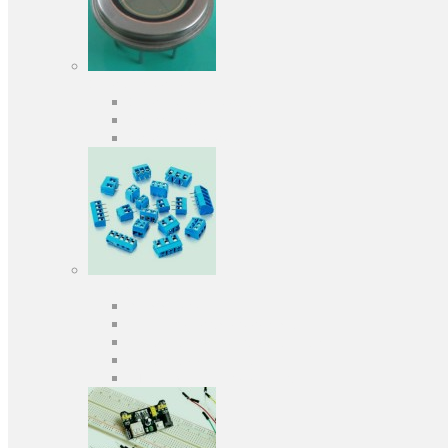
Оптоэлектроника
Оптопары, оптроны
Фотодиоды
Фототранзисторы
Разъемы
Клеммники
Панельки под микросхемы
Разъeмы для передачи данных
Разъeмы сигнальные
Штыревые планки и гнезда