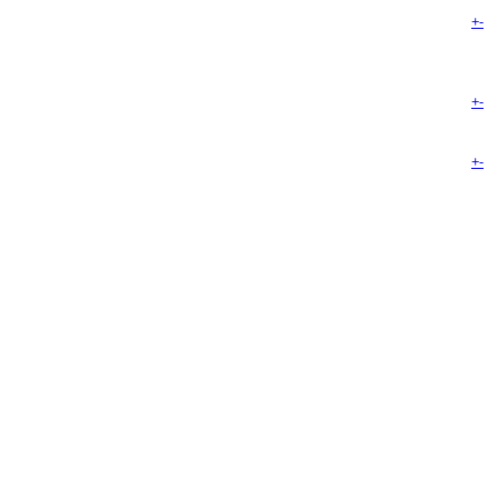
+
-
+
-
+
-