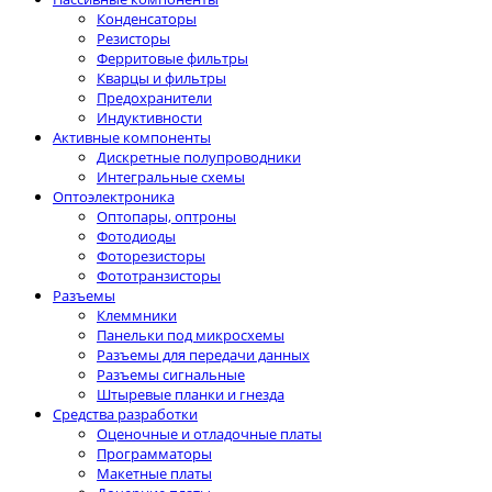
Конденсаторы
Резисторы
Ферритовые фильтры
Кварцы и фильтры
Предохранители
Индуктивности
Активные компоненты
Дискретные полупроводники
Интегральные схемы
Оптоэлектроника
Оптопары, оптроны
Фотодиоды
Фоторезисторы
Фототранзисторы
Разъемы
Клеммники
Панельки под микросхемы
Разъeмы для передачи данных
Разъeмы сигнальные
Штыревые планки и гнезда
Средства разработки
Оценочные и отладочные платы
Программаторы
Макетные платы