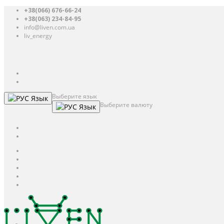
+38(066) 676-66-24
+38(063) 234-84-95
info@liven.com.ua
liv_energy
Авторизация
UAH
грн.
UAH
$
USD
Выберите язык
Язык
Выберите валюту
Язык
UAH
грн.
UAH
$
USD
Авторизация / Регистрация
Личный кабинет
Мои закладки (0)
Корзина покупок
Оформление заказа