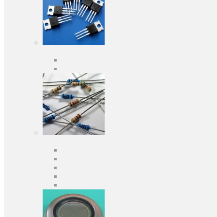
Активные компоненты
Дискретные полупроводники
Интегральные схемы
Пассивные компоненты
Конденсаторы
Резисторы
Кварцы и фильтры
Предохранители
Индуктивности