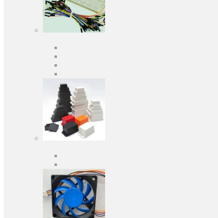
Средства разработки
Оценочные и отладочные платы
Программаторы
Макетные платы
Дочерние платы
Корпуса
Кабельные вводы
Универсальные