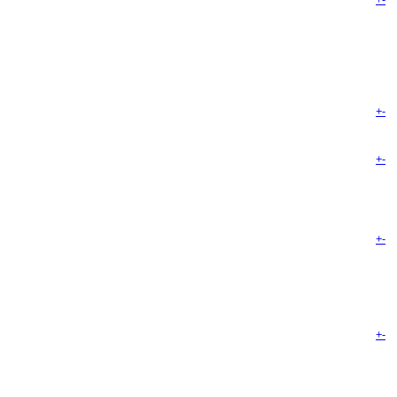
+
-
+
-
+
-
+
-