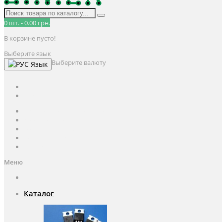
0
шт.
-
0.00 грн.
В корзине пусто!
Выберите язык
Выберите валюту
Язык
UAH
грн.
UAH
$
USD
Авторизация / Регистрация
Личный кабинет
Мои закладки (0)
Корзина покупок
Оформление заказа
Меню
Каталог