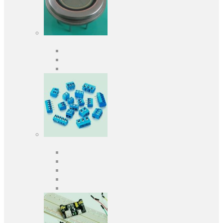
Оптоелектроніка
Оптопари, оптрони
Фотодіоди
Фототранзистори
Роз'єми
Клеммники
Панельки під мікросхеми
Роз'єми для передачі даних
З'єднувачі сигнальні
Штирові планки та гнізда