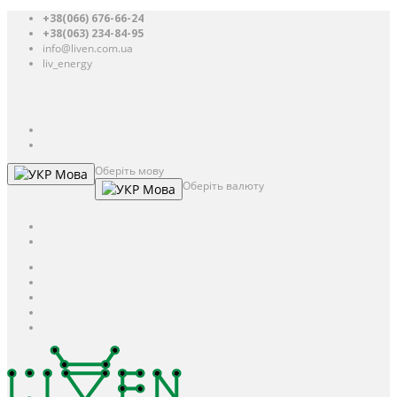
+38(066) 676-66-24
+38(063) 234-84-95
info@liven.com.ua
liv_energy
Авторизація
UAH
грн.
UAH
$
USD
Оберіть мову
Мова
Оберіть валюту
Мова
UAH
грн.
UAH
$
USD
Авторизація / Реєстрація
Особистий кабінет
Закладки (0)
Кошик
Оформлення замовлення