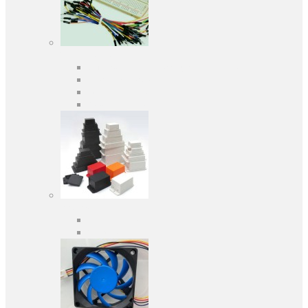
Засоби розробки
Оціночні та налагоджувальні плати
Програматори
Макетні плати
Дочірні плати
Корпуса
Кабельні вводи
Універсальні