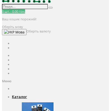
0
шт.
-
0.00 грн.
Ваш кошик порожній!
Оберіть мову
Оберіть валюту
Мова
UAH
грн.
UAH
$
USD
Авторизація / Реєстрація
Особистий кабінет
Закладки (0)
Кошик
Оформлення замовлення
Меню
Каталог