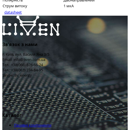
Полярність
Двонаправлений
Струм витоку
1 мкА
datasheet
Зв'язок з нами
г. Київ, вул. Василя Яна 3/5
Email: info@liven.com.ua
Тел.: +38(066) 676-66-24
Тел.: +38(063) 234-84-95
Skype: liv_energy
Каталог
Пасивні компоненти