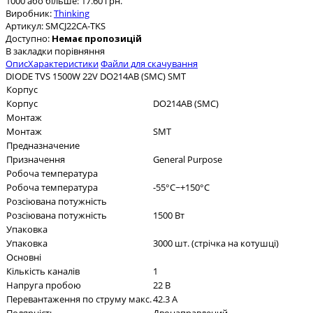
1000 або більше: 17.60 грн.
Виробник:
Thinking
Артикул:
SMCJ22CA-TKS
Доступно:
Немає пропозицій
В закладки
порівняння
Опис
Характеристики
Файли для скачування
DIODE TVS 1500W 22V DO214AB (SMC) SMT
Корпус
Корпус
DO214AB (SMC)
Монтаж
Монтаж
SMT
Предназначение
Призначення
General Purpose
Робоча температура
Робоча температура
-55°C~+150°C
Розсіювана потужність
Розсіювана потужність
1500 Вт
Упаковка
Упаковка
3000 шт. (стрічка на котушці)
Основні
Кількість каналів
1
Напруга пробою
22 В
Перевантаження по струму макс.
42.3 А