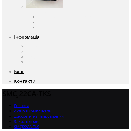
Вентилятори
Вентилятори змінного струму
Вентилятори постійного струму
Аксесуари для вентиляторів
Інформація
Про компанію
Доставка та оплата
Чому саме ми?
Акції
Блог
Контакти
SMCJ22CA-TKS
Головна
Активні компоненти
Дискретні напівпровідники
Захисні діоди
SMCJ22CA-TKS