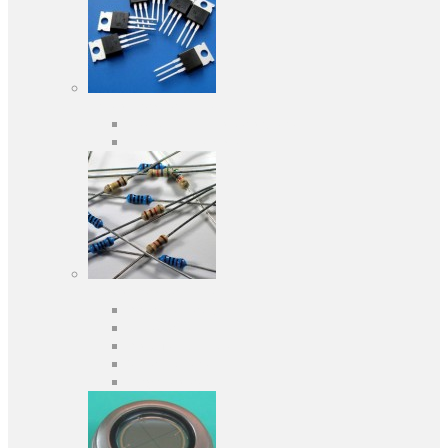
Активні компоненти
Дискретні напівпровідники
Інтегральні схеми
Пасивні компоненти
Конденсаторы
Резистори
Кварци і фільтри
Запобіжники
Індуктивності