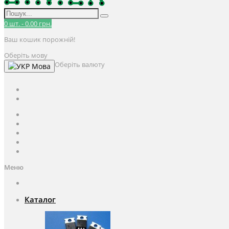
0
шт.
-
0.00 грн.
Ваш кошик порожній!
Оберіть мову
Оберіть валюту
Мова
UAH
грн.
UAH
$
USD
Авторизація / Реєстрація
Особистий кабінет
Закладки (0)
Кошик
Оформлення замовлення
Меню
Каталог