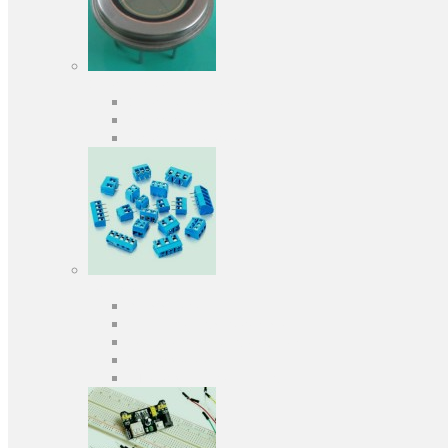
Оптоелектроніка
Оптопари, оптрони
Фотодіоди
Фототранзистори
Роз'єми
Клеммники
Панельки під мікросхеми
Роз'єми для передачі даних
З'єднувачі сигнальні
Штирові планки та гнізда