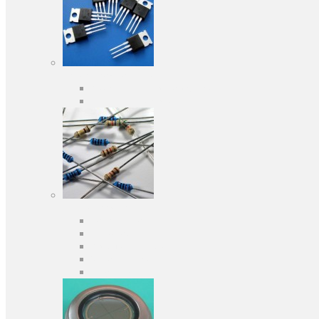
Активні компоненти
Дискретні напівпровідники
Інтегральні схеми
Пасивні компоненти
Конденсаторы
Резистори
Кварци і фільтри
Запобіжники
Індуктивності