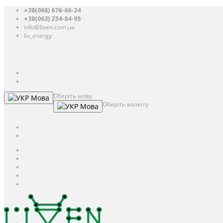
+38(066) 676-66-24
+38(063) 234-84-95
info@liven.com.ua
liv_energy
Авторизація
UAH
грн.
UAH
$
USD
Оберіть мову
Мова
Оберіть валюту
Мова
UAH
грн.
UAH
$
USD
Авторизація / Реєстрація
Особистий кабінет
Закладки (0)
Кошик
Оформлення замовлення