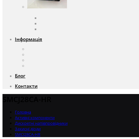
Вентилятори
Вентилятори змінного струму
Вентилятори постійного струму
Аксесуари для вентиляторів
Інформація
Про компанію
Доставка та оплата
Чому саме ми?
Акції
Блог
Контакти
SMCJ28CA-HR
Головна
Активні компоненти
Дискретні напівпровідники
Захисні діоди
SMCJ28CA-HR