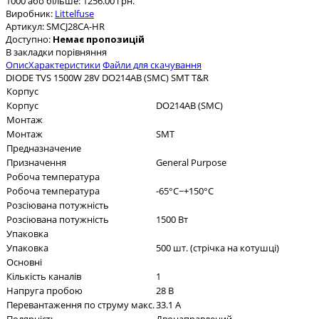
1000 або більше: 1256.00 грн.
Виробник:
Littelfuse
Артикул:
SMCJ28CA-HR
Доступно:
Немає пропозицій
В закладки
порівняння
Опис
Характеристики
Файли для скачування
DIODE TVS 1500W 28V DO214AB (SMC) SMT T&R
Корпус
Корпус
DO214AB (SMC)
Монтаж
Монтаж
SMT
Предназначение
Призначення
General Purpose
Робоча температура
Робоча температура
-65°C~+150°C
Розсіювана потужність
Розсіювана потужність
1500 Вт
Упаковка
Упаковка
500 шт. (стрічка на котушці)
Основні
Кількість каналів
1
Напруга пробою
28 В
Перевантаження по струму макс.
33.1 А