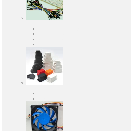
Засоби розробки
Оціночні та налагоджувальні плати
Програматори
Макетні плати
Дочірні плати
Корпуса
Кабельні вводи
Універсальні