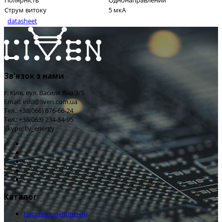
Полярність
Однонаправлений
Струм витоку
5 мкА
datasheet
Зв'язок з нами
г. Київ, вул. Василя Яна 3/5
Email: info@liven.com.ua
Тел.: +38(066) 676-66-24
Тел.: +38(063) 234-84-95
Skype: liv_energy
Каталог
Пасивні компоненти