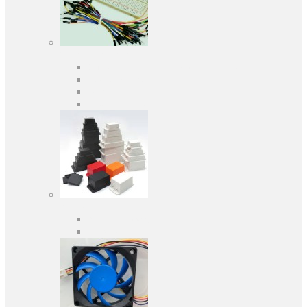
Засоби розробки
Оціночні та налагоджувальні плати
Програматори
Макетні плати
Дочірні плати
Корпуса
Кабельні вводи
Універсальні