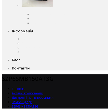
Вентилятори
Вентилятори змінного струму
Вентилятори постійного струму
Аксесуари для вентиляторів
Інформація
Про компанію
Доставка та оплата
Чому саме ми?
Акції
Блог
Контакти
SZP6SMB150AT3G
Головна
Активні компоненти
Дискретні напівпровідники
Захисні діоди
SZP6SMB150AT3G