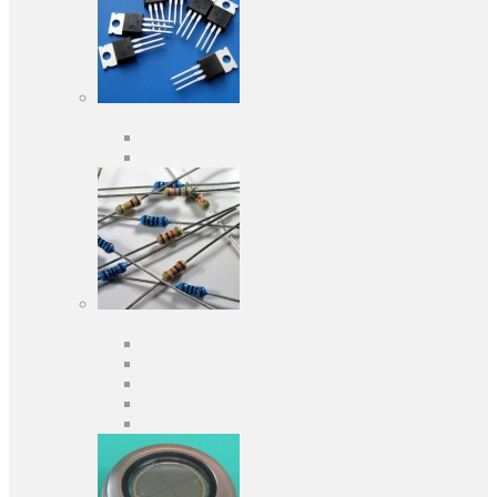
Активні компоненти
Дискретні напівпровідники
Інтегральні схеми
Пасивні компоненти
Конденсаторы
Резистори
Кварци і фільтри
Запобіжники
Індуктивності