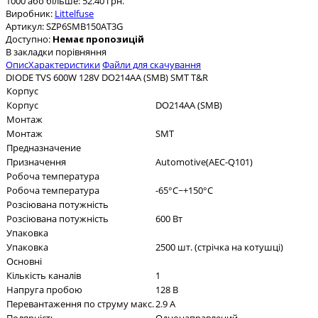
1000 або більше: 52.40 грн.
Виробник:
Littelfuse
Артикул:
SZP6SMB150AT3G
Доступно:
Немає пропозицій
В закладки
порівняння
Опис
Характеристики
Файли для скачування
DIODE TVS 600W 128V DO214AA (SMB) SMT T&R
Корпус
Корпус
DO214AA (SMB)
Монтаж
Монтаж
SMT
Предназначение
Призначення
Automotive(AEC-Q101)
Робоча температура
Робоча температура
-65°C~+150°C
Розсіювана потужність
Розсіювана потужність
600 Вт
Упаковка
Упаковка
2500 шт. (стрічка на котушці)
Основні
Кількість каналів
1
Напруга пробою
128 В
Перевантаження по струму макс.
2.9 А