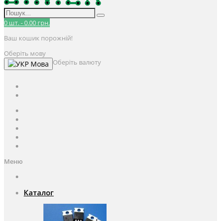
0
шт.
-
0.00 грн.
Ваш кошик порожній!
Оберіть мову
Оберіть валюту
Мова
UAH
грн.
UAH
$
USD
Авторизація / Реєстрація
Особистий кабінет
Закладки (0)
Кошик
Оформлення замовлення
Меню
Каталог