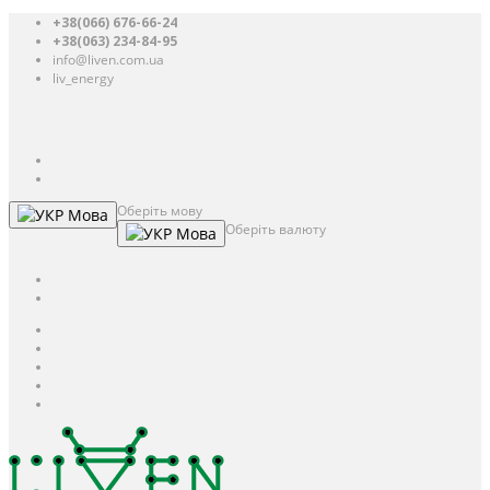
+38(066) 676-66-24
+38(063) 234-84-95
info@liven.com.ua
liv_energy
Авторизація
UAH
грн.
UAH
$
USD
Оберіть мову
Мова
Оберіть валюту
Мова
UAH
грн.
UAH
$
USD
Авторизація / Реєстрація
Особистий кабінет
Закладки (0)
Кошик
Оформлення замовлення