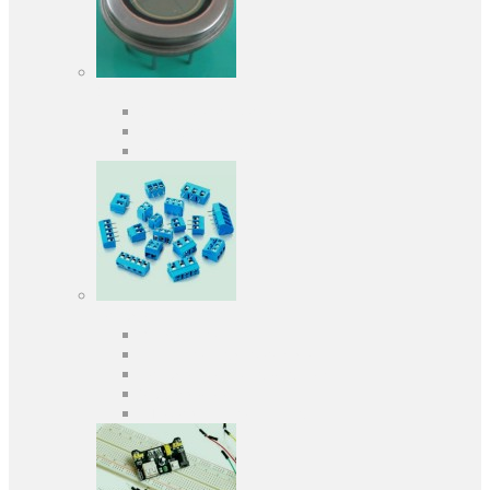
Оптоелектроніка
Оптопари, оптрони
Фотодіоди
Фототранзистори
Роз'єми
Клеммники
Панельки під мікросхеми
Роз'єми для передачі даних
З'єднувачі сигнальні
Штирові планки та гнізда