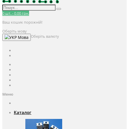
0
шт.
-
0.00 грн.
Ваш кошик порожній!
Оберіть мову
Оберіть валюту
Мова
UAH
грн.
UAH
$
USD
Авторизація / Реєстрація
Особистий кабінет
Закладки (0)
Кошик
Оформлення замовлення
Меню
Каталог