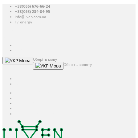
+38(066) 676-66-24
+38(063) 234-84-95
info@liven.com.ua
liv_energy
Авторизація
UAH
грн.
UAH
$
USD
Оберіть мову
Мова
Оберіть валюту
Мова
UAH
грн.
UAH
$
USD
Авторизація / Реєстрація
Особистий кабінет
Закладки (0)
Кошик
Оформлення замовлення