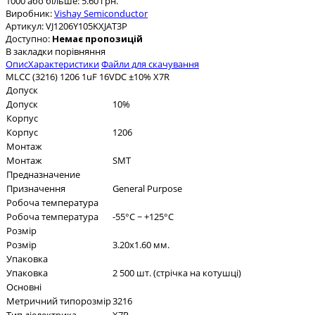
1000 або більше: 5.60 грн.
Виробник:
Vishay Semiconductor
Артикул:
VJ1206Y105KXJAT3P
Доступно:
Немає пропозицій
В закладки
порівняння
Опис
Характеристики
Файли для скачування
MLCC (3216) 1206 1uF 16VDC ±10% X7R
Допуск
Допуск
10%
Корпус
Корпус
1206
Монтаж
Монтаж
SMT
Предназначение
Призначення
General Purpose
Робоча температура
Робоча температура
-55°C ~ +125°C
Розмір
Розмір
3.20x1.60 мм.
Упаковка
Упаковка
2 500 шт. (стрічка на котушці)
Основні
Метричний типорозмір
3216