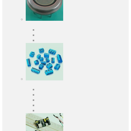
Оптоелектроніка
Оптопари, оптрони
Фотодіоди
Фототранзистори
Роз'єми
Клеммники
Панельки під мікросхеми
Роз'єми для передачі даних
З'єднувачі сигнальні
Штирові планки та гнізда