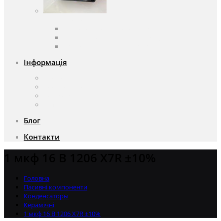
Вентилятори
Вентилятори змінного струму
Вентилятори постійного струму
Аксесуари для вентиляторів
Інформація
Про компанію
Доставка та оплата
Чому саме ми?
Акції
Блог
Контакти
1 мкф 16 В 1206 X7R ±10%
Головна
Пасивні компоненти
Конденсаторы
Керамічні
1 мкф 16 В 1206 X7R ±10%