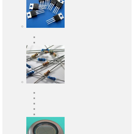
Активні компоненти
Дискретні напівпровідники
Інтегральні схеми
Пасивні компоненти
Конденсаторы
Резистори
Кварци і фільтри
Запобіжники
Індуктивності