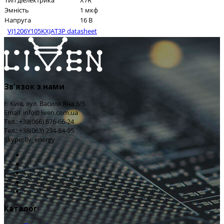
Тип діелектрика
X7R
Эмність
1 мкф
Напруга
16 В
VJ1206Y105KXJAT3P datasheet
Зв'язок з нами
г. Київ, вул. Василя Яна 3/5
Email: info@liven.com.ua
Тел.: +38(066) 676-66-24
Тел.: +38(063) 234-84-95
Skype: liv_energy
Каталог