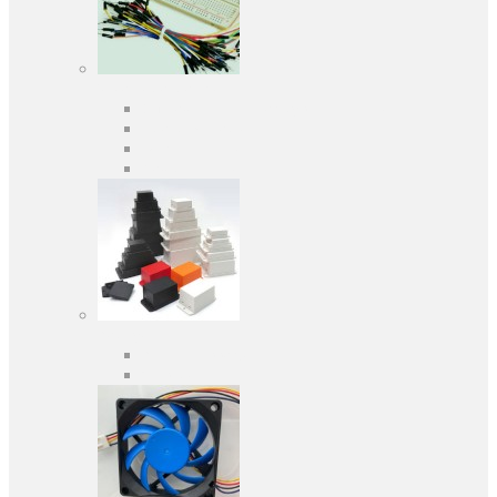
Засоби розробки
Оціночні та налагоджувальні плати
Програматори
Макетні плати
Дочірні плати
Корпуса
Кабельні вводи
Універсальні