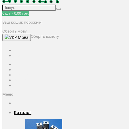
0
шт.
-
0.00 грн.
Ваш кошик порожній!
Оберіть мову
Оберіть валюту
Мова
UAH
грн.
UAH
$
USD
Авторизація / Реєстрація
Особистий кабінет
Закладки (0)
Кошик
Оформлення замовлення
Меню
Каталог