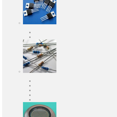
Активні компоненти
Дискретні напівпровідники
Інтегральні схеми
Пасивні компоненти
Конденсаторы
Резистори
Кварци і фільтри
Запобіжники
Індуктивності