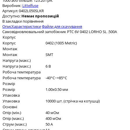
1000 або більше: 125.20 грн.
Виробник:
Littelfuse
Артикул:
0402L050SLKR
Доступно:
Немає пропозицій
В закладки
порівняння
Опис
Характеристики
Файли для скачування
Самовідновлювальний запобіжник PTC 6V 0402 LORHO SL .500A
Корпус
Корпус
0402 (1005 Metric)
Монтаж
Монтаж
SMT
Напруга (макс.)
Напруга (макс.)
6 В
Робоча температура
Робоча температура
-40°C~+85°C
Розмір
Розмір
1.00x0.50 мм
Упаковка
Упаковка
10000 шт. (стрічка на котушці)
Основні
Опір (мін.)
40 мОм
Опір (макс.)
400 мОм
Струм (макс.)
50 А