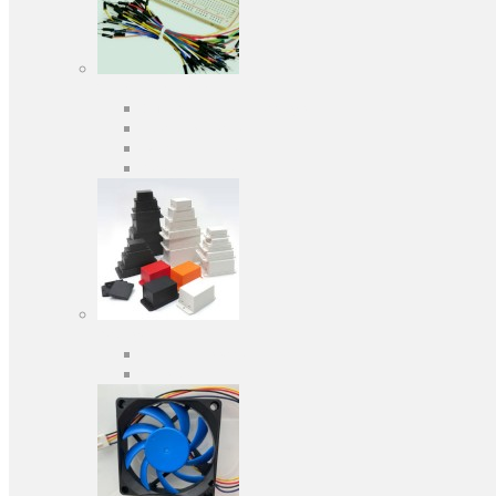
Засоби розробки
Оціночні та налагоджувальні плати
Програматори
Макетні плати
Дочірні плати
Корпуса
Кабельні вводи
Універсальні