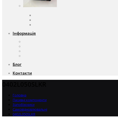
Вентилятори
Вентилятори змінного струму
Вентилятори постійного струму
Аксесуари для вентиляторів
Інформація
Про компанію
Доставка та оплата
Чому саме ми?
Акції
Блог
Контакти
0402L050SLKR
Головна
Пасивні компоненти
Запобіжники
Самовідновлювальні
0402L050SLKR