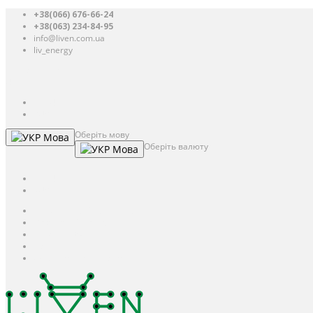
+38(066) 676-66-24
+38(063) 234-84-95
info@liven.com.ua
liv_energy
Авторизація
UAH
грн.
UAH
$
USD
Оберіть мову
Мова
Оберіть валюту
Мова
UAH
грн.
UAH
$
USD
Авторизація / Реєстрація
Особистий кабінет
Закладки (0)
Кошик
Оформлення замовлення