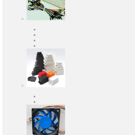
Засоби розробки
Оціночні та налагоджувальні плати
Програматори
Макетні плати
Дочірні плати
Корпуса
Кабельні вводи
Універсальні