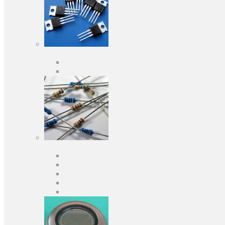
Активні компоненти
Дискретні напівпровідники
Інтегральні схеми
Пасивні компоненти
Конденсаторы
Резистори
Кварци і фільтри
Запобіжники
Індуктивності