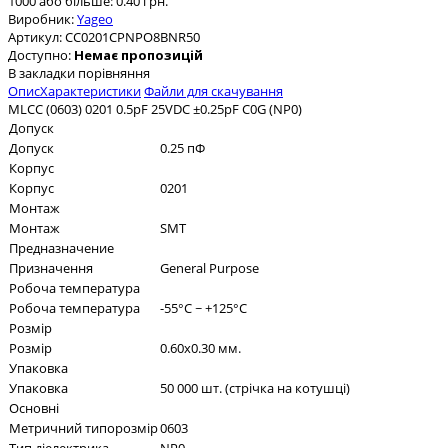
1000 або більше: 0.40 грн.
Виробник:
Yageo
Артикул:
CC0201CPNPO8BNR50
Доступно:
Немає пропозицій
В закладки
порівняння
Опис
Характеристики
Файли для скачування
MLCC (0603) 0201 0.5pF 25VDC ±0.25pF C0G (NP0)
Допуск
Допуск
0.25 пФ
Корпус
Корпус
0201
Монтаж
Монтаж
SMT
Предназначение
Призначення
General Purpose
Робоча температура
Робоча температура
-55°C ~ +125°C
Розмір
Розмір
0.60x0.30 мм.
Упаковка
Упаковка
50 000 шт. (стрічка на котушці)
Основні
Метричний типорозмір
0603