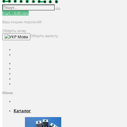
0
шт.
-
0.00 грн.
Ваш кошик порожній!
Оберіть мову
Оберіть валюту
Мова
UAH
грн.
UAH
$
USD
Авторизація / Реєстрація
Особистий кабінет
Закладки (0)
Кошик
Оформлення замовлення
Меню
Каталог