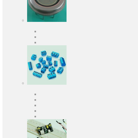
Оптоелектроніка
Оптопари, оптрони
Фотодіоди
Фототранзистори
Роз'єми
Клеммники
Панельки під мікросхеми
Роз'єми для передачі даних
З'єднувачі сигнальні
Штирові планки та гнізда