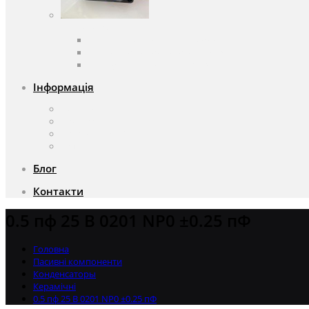
Вентилятори
Вентилятори змінного струму
Вентилятори постійного струму
Аксесуари для вентиляторів
Інформація
Про компанію
Доставка та оплата
Чому саме ми?
Акції
Блог
Контакти
0.5 пф 25 В 0201 NP0 ±0.25 пФ
Головна
Пасивні компоненти
Конденсаторы
Керамічні
0.5 пф 25 В 0201 NP0 ±0.25 пФ