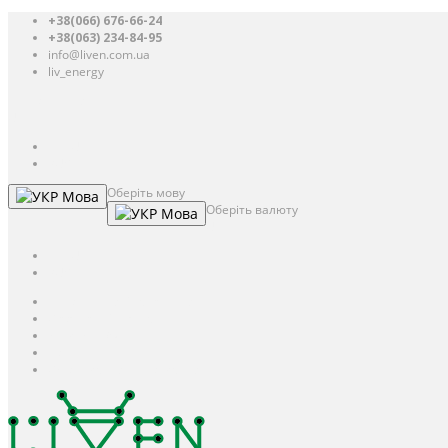
+38(066) 676-66-24
+38(063) 234-84-95
info@liven.com.ua
liv_energy
Авторизація
UAH
грн.
UAH
$
USD
Оберіть мову
Мова
Оберіть валюту
Мова
UAH
грн.
UAH
$
USD
Авторизація / Реєстрація
Особистий кабінет
Закладки (0)
Кошик
Оформлення замовлення