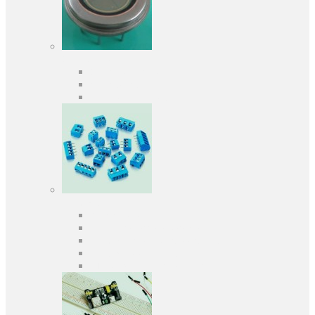
Оптоэлектроника
Оптопары, оптроны
Фотодиоды
Фототранзисторы
Разъемы
Клеммники
Панельки под микросхемы
Разъeмы для передачи данных
Разъeмы сигнальные
Штыревые планки и гнезда