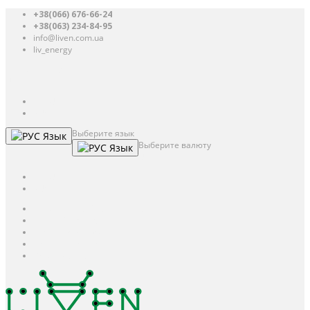
+38(066) 676-66-24
+38(063) 234-84-95
info@liven.com.ua
liv_energy
Авторизация
UAH
грн.
UAH
$
USD
Выберите язык
Язык
Выберите валюту
Язык
UAH
грн.
UAH
$
USD
Авторизация / Регистрация
Личный кабинет
Мои закладки (0)
Корзина покупок
Оформление заказа