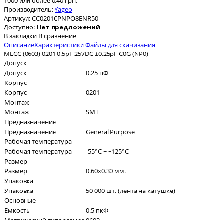
1000 или более 0.40 грн.
Производитель:
Yageo
Артикул:
CC0201CPNPO8BNR50
Доступно:
Нет предложений
В закладки
В сравнение
Описание
Характеристики
Файлы для скачивания
MLCC (0603) 0201 0.5pF 25VDC ±0.25pF C0G (NP0)
Допуск
Допуск
0.25 пФ
Корпус
Корпус
0201
Монтаж
Монтаж
SMT
Предназначение
Предназначение
General Purpose
Рабочая температура
Рабочая температура
-55°C ~ +125°C
Размер
Размер
0.60x0.30 мм.
Упаковка
Упаковка
50 000 шт. (лента на катушке)
Основные
Емкость
0.5 пкФ