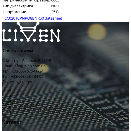
Метрический типоразмер
0603
Тип диэлектрика
NP0
Напряжение
25 В
CC0201CPNPO8BNR50 datasheet
Связь с нами
г. Киев, ул. Василия Яна 3/5
Email: info@liven.com.ua
Тел.: +38(066) 676-66-24
Тел.: +38(063) 234-84-95
Skype: liv_energy
Каталог