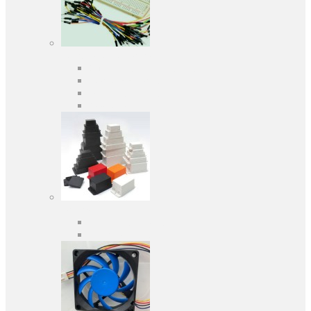
Средства разработки
Оценочные и отладочные платы
Программаторы
Макетные платы
Дочерние платы
Корпуса
Кабельные вводы
Универсальные