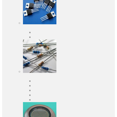
Активные компоненты
Дискретные полупроводники
Интегральные схемы
Пассивные компоненты
Конденсаторы
Резисторы
Кварцы и фильтры
Предохранители
Индуктивности