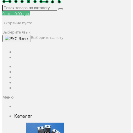
0
шт.
-
0.00 грн.
В корзине пусто!
Выберите язык
Выберите валюту
Язык
UAH
грн.
UAH
$
USD
Авторизация / Регистрация
Личный кабинет
Мои закладки (0)
Корзина покупок
Оформление заказа
Меню
Каталог