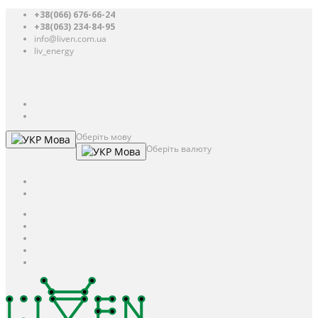
+38(066) 676-66-24
+38(063) 234-84-95
info@liven.com.ua
liv_energy
Авторизація
UAH
грн.
UAH
$
USD
Оберіть мову
Мова
Оберіть валюту
Мова
UAH
грн.
UAH
$
USD
Авторизація / Реєстрація
Особистий кабінет
Закладки (0)
Кошик
Оформлення замовлення