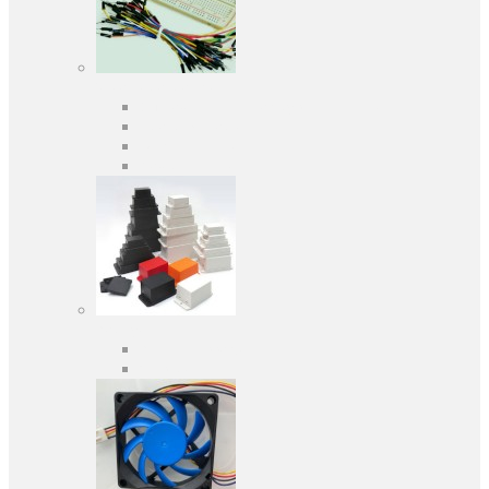
Засоби розробки
Оціночні та налагоджувальні плати
Програматори
Макетні плати
Дочірні плати
Корпуса
Кабельні вводи
Універсальні