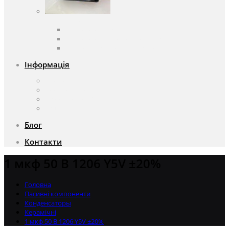
Вентилятори
Вентилятори змінного струму
Вентилятори постійного струму
Аксесуари для вентиляторів
Інформація
Про компанію
Доставка та оплата
Чому саме ми?
Акції
Блог
Контакти
1 мкф 50 В 1206 Y5V ±20%
Головна
Пасивні компоненти
Конденсаторы
Керамічні
1 мкф 50 В 1206 Y5V ±20%