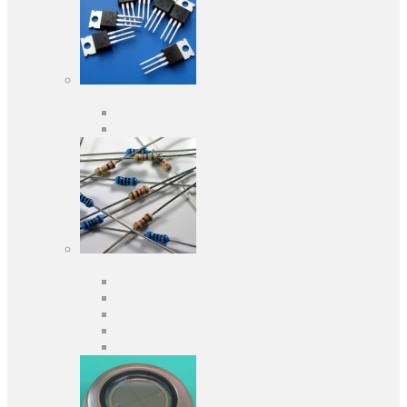
Активні компоненти
Дискретні напівпровідники
Інтегральні схеми
Пасивні компоненти
Конденсаторы
Резистори
Кварци і фільтри
Запобіжники
Індуктивності