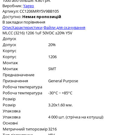
1000 або більше: 4.80 грн.
Виробник:
Yageo
Артикул:
CC1206MRY5V9BB105
Доступно:
Немає пропозицій
В закладки
порівняння
Опис
Характеристики
Файли для скачування
MLCC (3216) 1206 1uF 50VDC ±20% Y5V
Допуск
Допуск
20%
Корпус
Корпус
1206
Монтаж
Монтаж
SMT
Предназначение
Призначення
General Purpose
Робоча температура
Робоча температура
-30°C ~ +85°C
Розмір
Розмір
3.20x1.60 мм.
Упаковка
Упаковка
4 000 шт. (стрічка на котушці)
Основні
Метричний типорозмір
3216