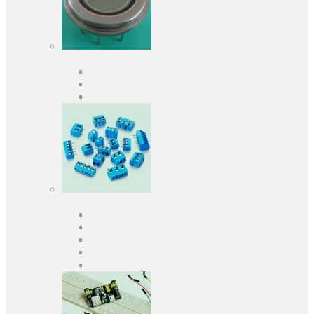
Оптоелектроніка
Оптопари, оптрони
Фотодіоди
Фототранзистори
Роз'єми
Клеммники
Панельки під мікросхеми
Роз'єми для передачі даних
З'єднувачі сигнальні
Штирові планки та гнізда