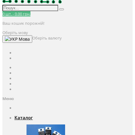
0
шт.
-
0.00 грн.
Ваш кошик порожній!
Оберіть мову
Оберіть валюту
Мова
UAH
грн.
UAH
$
USD
Авторизація / Реєстрація
Особистий кабінет
Закладки (0)
Кошик
Оформлення замовлення
Меню
Каталог