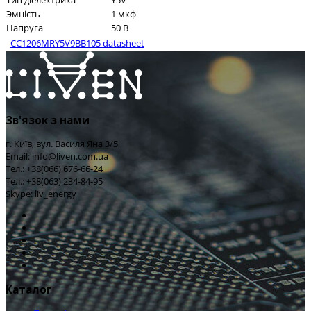
Тип діелектрика
Y5V
Эмність
1 мкф
Напруга
50 В
CC1206MRY5V9BB105 datasheet
Зв'язок з нами
г. Київ, вул. Василя Яна 3/5
Email: info@liven.com.ua
Тел.: +38(066) 676-66-24
Тел.: +38(063) 234-84-95
Skype: liv_energy
Каталог