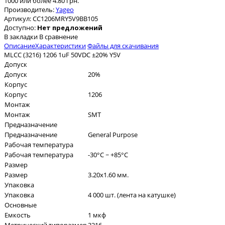
1000 или более 4.80 грн.
Производитель:
Yageo
Артикул:
CC1206MRY5V9BB105
Доступно:
Нет предложений
В закладки
В сравнение
Описание
Характеристики
Файлы для скачивания
MLCC (3216) 1206 1uF 50VDC ±20% Y5V
Допуск
Допуск
20%
Корпус
Корпус
1206
Монтаж
Монтаж
SMT
Предназначение
Предназначение
General Purpose
Рабочая температура
Рабочая температура
-30°C ~ +85°C
Размер
Размер
3.20x1.60 мм.
Упаковка
Упаковка
4 000 шт. (лента на катушке)
Основные
Емкость
1 мкф