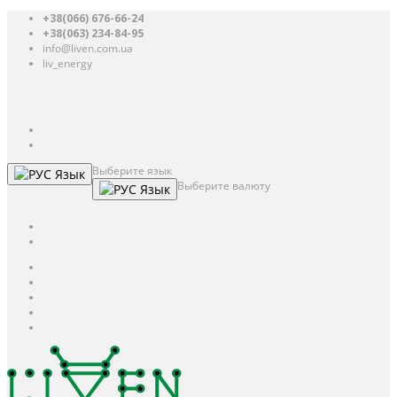
+38(066) 676-66-24
+38(063) 234-84-95
info@liven.com.ua
liv_energy
Авторизация
UAH
грн.
UAH
$
USD
Выберите язык
Язык
Выберите валюту
Язык
UAH
грн.
UAH
$
USD
Авторизация / Регистрация
Личный кабинет
Мои закладки (0)
Корзина покупок
Оформление заказа