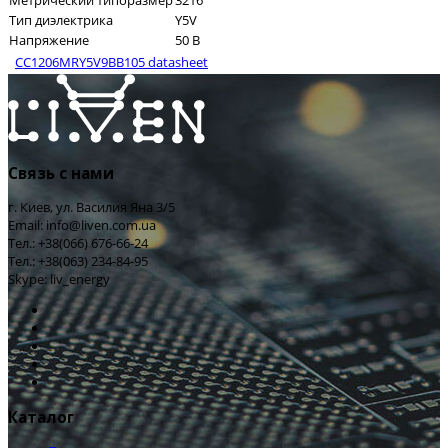
Метрический типоразмер
3216
Тип диэлектрика
Y5V
Напряжение
50 В
CC1206MRY5V9BB105 datasheet
Связь с нами
г. Киев, ул. Василия Яна 3/5
Email: info@liven.com.ua
Тел.: +38(066) 676-66-24
Тел.: +38(063) 234-84-95
Skype: liv_energy
Каталог