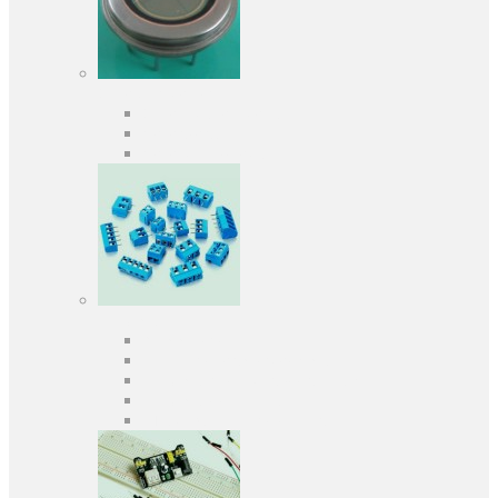
Оптоэлектроника
Оптопары, оптроны
Фотодиоды
Фототранзисторы
Разъемы
Клеммники
Панельки под микросхемы
Разъeмы для передачи данных
Разъeмы сигнальные
Штыревые планки и гнезда