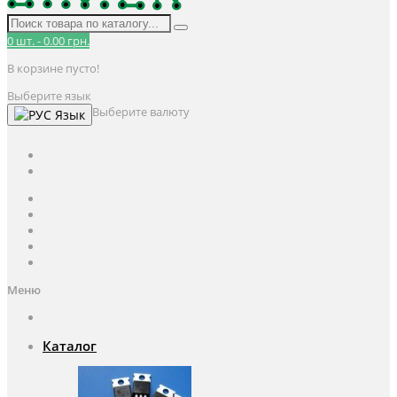
0
шт.
-
0.00 грн.
В корзине пусто!
Выберите язык
Выберите валюту
Язык
UAH
грн.
UAH
$
USD
Авторизация / Регистрация
Личный кабинет
Мои закладки (0)
Корзина покупок
Оформление заказа
Меню
Каталог