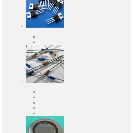
Активные компоненты
Дискретные полупроводники
Интегральные схемы
Пассивные компоненты
Конденсаторы
Резисторы
Кварцы и фильтры
Предохранители
Индуктивности