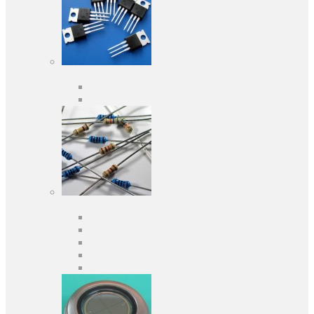
Активні компоненти
Дискретні напівпровідники
Інтегральні схеми
Пасивні компоненти
Конденсаторы
Резистори
Кварци і фільтри
Запобіжники
Індуктивності