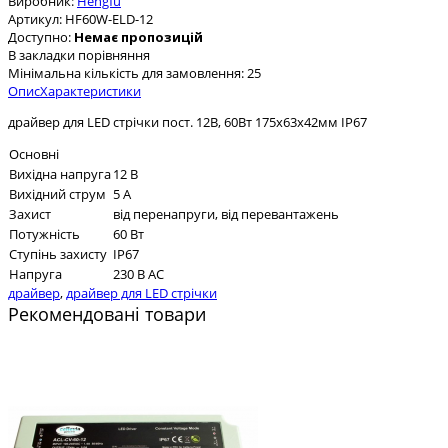
Виробник:
Hengfu
Артикул:
HF60W-ELD-12
Доступно:
Немає пропозицій
В закладки
порівняння
Мінімальна кількість для замовлення: 25
Опис
Характеристики
драйвер для LED стрічки пост. 12В, 60Вт 175х63х42мм IP67
Основні
Вихідна напруга
12 В
Вихідний струм
5 А
Захист
від перенапруги, від перевантажень
Потужність
60 Вт
Ступінь захисту
IP67
Напруга
230 В AC
драйвер
,
драйвер для LED стрічки
Рекомендовані товари