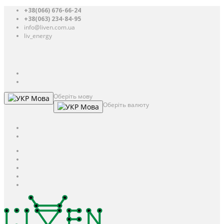
+38(066) 676-66-24
+38(063) 234-84-95
info@liven.com.ua
liv_energy
Авторизація
UAH
грн.
UAH
$
USD
Оберіть мову
Мова
Оберіть валюту
Мова
UAH
грн.
UAH
$
USD
Авторизація / Реєстрація
Особистий кабінет
Закладки (0)
Кошик
Оформлення замовлення