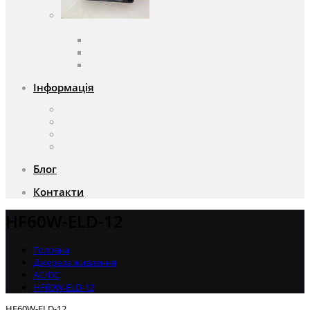
Вентилятори
Вентилятори змінного струму
Вентилятори постійного струму
Аксесуари для вентиляторів
Інформація
Про компанію
Доставка та оплата
Чому саме ми?
Акції
Блог
Контакти
HF60W-ELD-12
Головна
Джерела живлення
AC/DC
HF60W-ELD-12
HF60W-ELD-12