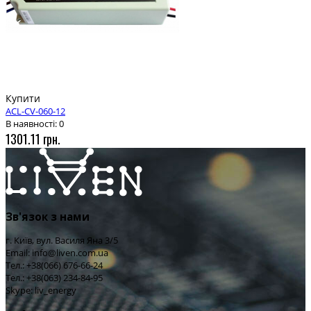
Купити
ACL-CV-060-12
В наявності: 0
1301.11 грн.
Зв'язок з нами
г. Київ, вул. Василя Яна 3/5
Email: info@liven.com.ua
Тел.: +38(066) 676-66-24
Тел.: +38(063) 234-84-95
Skype: liv_energy