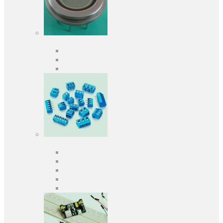
Оптоелектроніка
Оптопари, оптрони
Фотодіоди
Фототранзистори
Роз'єми
Клеммники
Панельки під мікросхеми
Роз'єми для передачі даних
З'єднувачі сигнальні
Штирові планки та гнізда