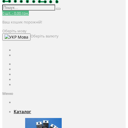
0
шт.
-
0.00 грн.
Ваш кошик порожній!
Оберіть мову
Оберіть валюту
Мова
UAH
грн.
UAH
$
USD
Авторизація / Реєстрація
Особистий кабінет
Закладки (0)
Кошик
Оформлення замовлення
Меню
Каталог