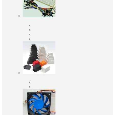
Засоби розробки
Оціночні та налагоджувальні плати
Програматори
Макетні плати
Дочірні плати
Корпуса
Кабельні вводи
Універсальні