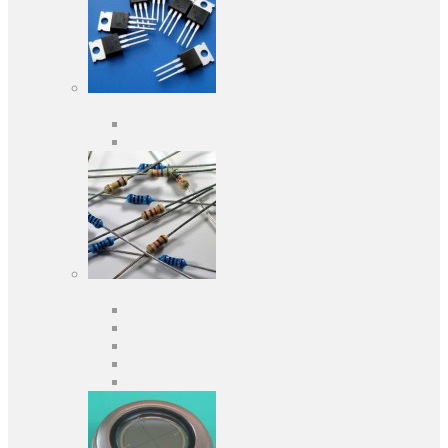
Активні компоненти
Дискретні напівпровідники
Інтегральні схеми
Пасивні компоненти
Конденсаторы
Резистори
Кварци і фільтри
Запобіжники
Індуктивності