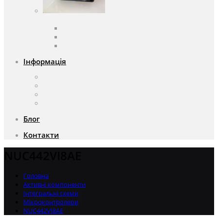
Вентилятори
Вентилятори змінного струму
Вентилятори постійного струму
Аксесуари для вентиляторів
Інформація
Про компанію
Доставка та оплата
Чому саме ми?
Акції
Блог
Контакти
NUC442VI8AE
Головна
Активні компоненти
Інтегральні схеми
Мікроконтролери
NUC442VI8AE