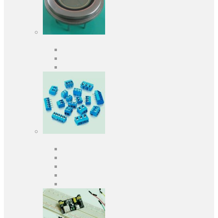
Оптоелектроніка
Оптопари, оптрони
Фотодіоди
Фототранзистори
Роз'єми
Клеммники
Панельки під мікросхеми
Роз'єми для передачі даних
З'єднувачі сигнальні
Штирові планки та гнізда