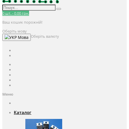
0
шт.
-
0.00 грн.
Ваш кошик порожній!
Оберіть мову
Оберіть валюту
Мова
UAH
грн.
UAH
$
USD
Авторизація / Реєстрація
Особистий кабінет
Закладки (0)
Кошик
Оформлення замовлення
Меню
Каталог