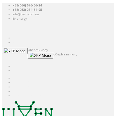
+38(066) 676-66-24
+38(063) 234-84-95
info@liven.com.ua
liv_energy
Авторизація
UAH
грн.
UAH
$
USD
Оберіть мову
Мова
Оберіть валюту
Мова
UAH
грн.
UAH
$
USD
Авторизація / Реєстрація
Особистий кабінет
Закладки (0)
Кошик
Оформлення замовлення