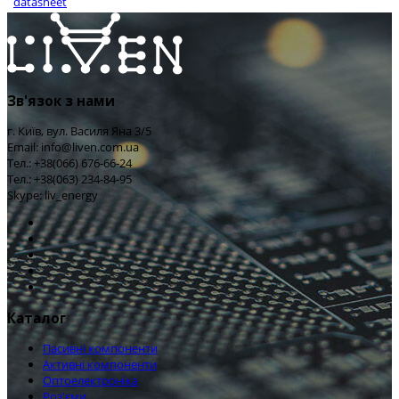
datasheet
Зв'язок з нами
г. Київ, вул. Василя Яна 3/5
Email: info@liven.com.ua
Тел.: +38(066) 676-66-24
Тел.: +38(063) 234-84-95
Skype: liv_energy
Каталог
Пасивні компоненти
Активні компоненти
Оптоелектроніка
Роз'єми