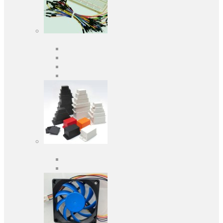
Засоби розробки
Оціночні та налагоджувальні плати
Програматори
Макетні плати
Дочірні плати
Корпуса
Кабельні вводи
Універсальні