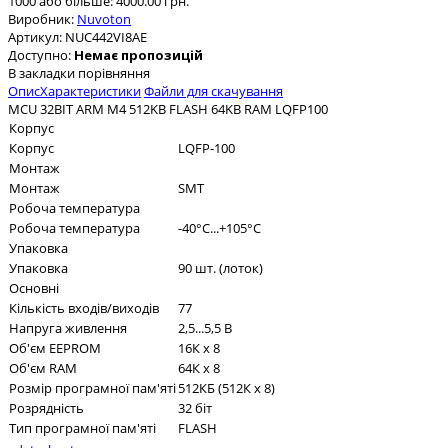
1000 або більше: 4000.00 грн.
Виробник:
Nuvoton
Артикул:
NUC442VI8AE
Доступно:
Немає пропозицій
В закладки
порівняння
Опис
Характеристики
Файли для скачування
MCU 32BIT ARM M4 512KB FLASH 64KB RAM LQFP100
Корпус
Корпус
LQFP-100
Монтаж
Монтаж
SMT
Робоча температура
Робоча температура
-40°C...+105°C
Упаковка
Упаковка
90 шт. (лоток)
Основні
Кількість входів/виходів
77
Напруга живлення
2,5...5,5 В
Об'єм EEPROM
16К x 8
Об'єм RAM
64К x 8
Розмір програмної пам'яті
512КБ (512К x 8)
Розрядність
32 біт
Тип програмної пам'яті
FLASH