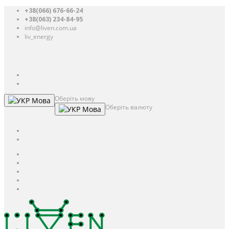
+38(066) 676-66-24
+38(063) 234-84-95
info@liven.com.ua
liv_energy
Авторизація
UAH
грн.
UAH
$
USD
Оберіть мову
Мова
Оберіть валюту
Мова
UAH
грн.
UAH
$
USD
Авторизація / Реєстрація
Особистий кабінет
Закладки (0)
Кошик
Оформлення замовлення