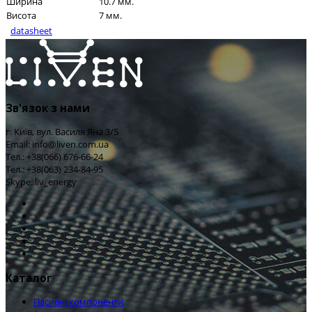
Ширина
10.7 мм.
Висота
7 мм.
datasheet
Зв'язок з нами
г. Київ, вул. Василя Яна 3/5
Email: info@liven.com.ua
Тел.: +38(066) 676-66-24
Тел.: +38(063) 234-84-95
Skype: liv_energy
Каталог
Пасивні компоненти