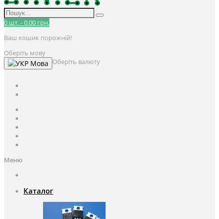
0
шт.
-
0.00 грн.
Ваш кошик порожній!
Оберіть мову
Оберіть валюту
Мова
UAH
грн.
UAH
$
USD
Авторизація / Реєстрація
Особистий кабінет
Закладки (0)
Кошик
Оформлення замовлення
Меню
Каталог