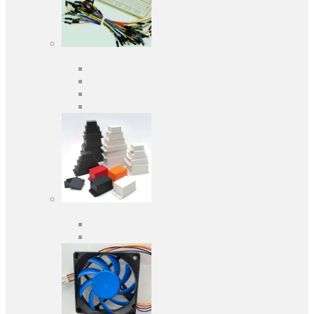
Засоби розробки
Оціночні та налагоджувальні плати
Програматори
Макетні плати
Дочірні плати
Корпуса
Кабельні вводи
Універсальні