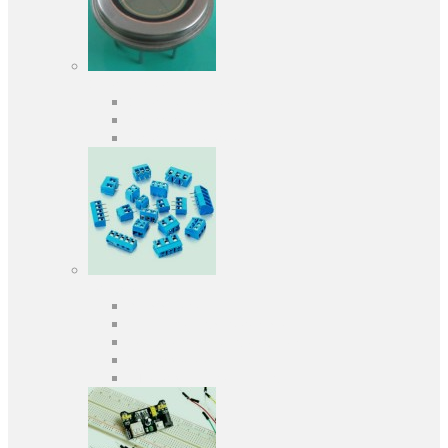
Оптоелектроніка
Оптопари, оптрони
Фотодіоди
Фототранзистори
Роз'єми
Клеммники
Панельки під мікросхеми
Роз'єми для передачі даних
З'єднувачі сигнальні
Штирові планки та гнізда