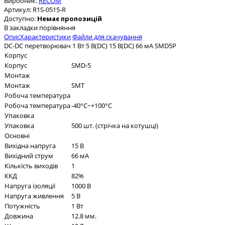
Виробник:
RECOM
Артикул:
R1S-0515-R
Доступно:
Немає пропозицій
В закладки
порівняння
Опис
Характеристики
Файли для скачування
DC-DC перетворювач 1 Вт 5 В(DC) 15 В(DC) 66 мА SMD5P
Корпус
Корпус
SMD-5
Монтаж
Монтаж
SMT
Робоча температура
Робоча температура
-40°C~+100°C
Упаковка
Упаковка
500 шт. (стрічка на котушці)
Основні
Вихідна напруга
15 В
Вихідний струм
66 мА
Кількість виходів
1
ККД
82%
Напруга ізоляції
1000 В
Напруга живлення
5 В
Потужність
1 Вт
Довжина
12.8 мм.