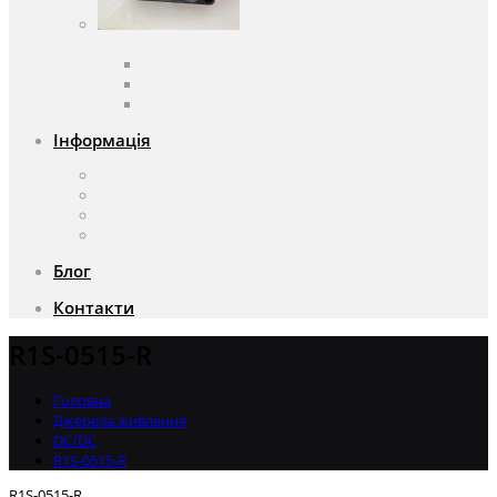
Вентилятори
Вентилятори змінного струму
Вентилятори постійного струму
Аксесуари для вентиляторів
Інформація
Про компанію
Доставка та оплата
Чому саме ми?
Акції
Блог
Контакти
R1S-0515-R
Головна
Джерела живлення
DC/DC
R1S-0515-R
R1S-0515-R