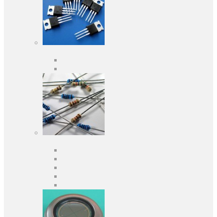
Активні компоненти
Дискретні напівпровідники
Інтегральні схеми
Пасивні компоненти
Конденсаторы
Резистори
Кварци і фільтри
Запобіжники
Індуктивності