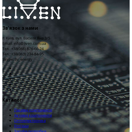
Зв'язок з нами
г. Київ, вул. Василя Яна 3/5
Email: info@liven.com.ua
Тел.: +38(066) 676-66-24
Тел.: +38(063) 234-84-95
Skype: liv_energy
Каталог
Пасивні компоненти
Активні компоненти
Оптоелектроніка
Роз'єми
Засоби розробки