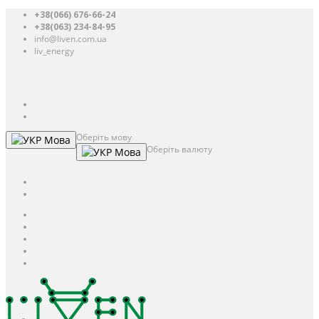
+38(066) 676-66-24
+38(063) 234-84-95
info@liven.com.ua
liv_energy
Авторизація
UAH
грн.
UAH
$
USD
Оберіть мову
Мова
Оберіть валюту
Мова
UAH
грн.
UAH
$
USD
Авторизація / Реєстрація
Особистий кабінет
Закладки (0)
Кошик
Оформлення замовлення