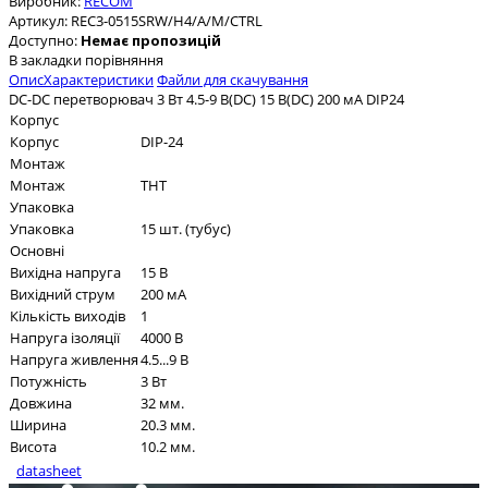
Виробник:
RECOM
Артикул:
REC3-0515SRW/H4/A/M/CTRL
Доступно:
Немає пропозицій
В закладки
порівняння
Опис
Характеристики
Файли для скачування
DC-DC перетворювач 3 Вт 4.5-9 В(DC) 15 В(DC) 200 мА DIP24
Корпус
Корпус
DIP-24
Монтаж
Монтаж
THT
Упаковка
Упаковка
15 шт. (тубус)
Основні
Вихідна напруга
15 В
Вихідний струм
200 мА
Кількість виходів
1
Напруга ізоляції
4000 В
Напруга живлення
4.5...9 В
Потужність
3 Вт
Довжина
32 мм.
Ширина
20.3 мм.
Висота
10.2 мм.
datasheet