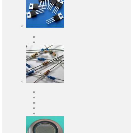
Активні компоненти
Дискретні напівпровідники
Інтегральні схеми
Пасивні компоненти
Конденсаторы
Резистори
Кварци і фільтри
Запобіжники
Індуктивності