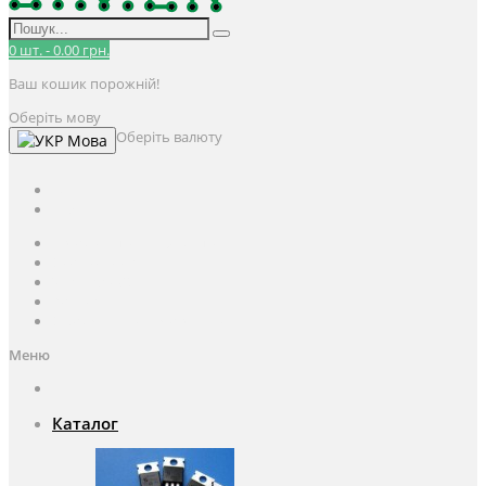
0
шт.
-
0.00 грн.
Ваш кошик порожній!
Оберіть мову
Оберіть валюту
Мова
UAH
грн.
UAH
$
USD
Авторизація / Реєстрація
Особистий кабінет
Закладки (0)
Кошик
Оформлення замовлення
Меню
Каталог