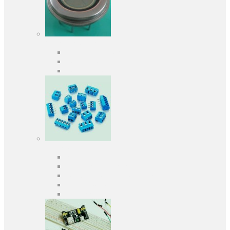
Оптоелектроніка
Оптопари, оптрони
Фотодіоди
Фототранзистори
Роз'єми
Клеммники
Панельки під мікросхеми
Роз'єми для передачі даних
З'єднувачі сигнальні
Штирові планки та гнізда