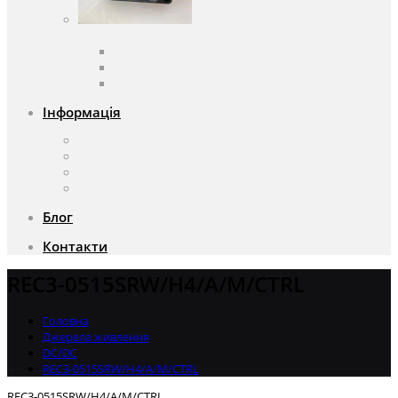
Вентилятори
Вентилятори змінного струму
Вентилятори постійного струму
Аксесуари для вентиляторів
Інформація
Про компанію
Доставка та оплата
Чому саме ми?
Акції
Блог
Контакти
REC3-0515SRW/H4/A/M/CTRL
Головна
Джерела живлення
DC/DC
REC3-0515SRW/H4/A/M/CTRL
REC3-0515SRW/H4/A/M/CTRL