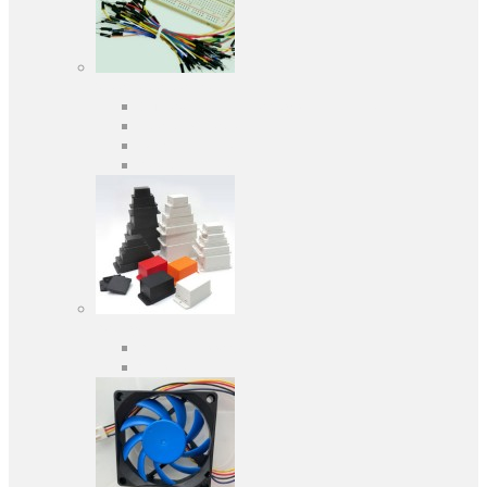
Засоби розробки
Оціночні та налагоджувальні плати
Програматори
Макетні плати
Дочірні плати
Корпуса
Кабельні вводи
Універсальні