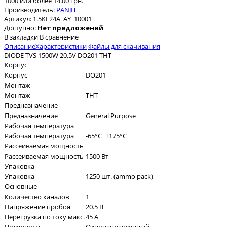
1000 или более 14.00 грн.
Производитель:
PANJIT
Артикул:
1.5KE24A_AY_10001
Доступно:
Нет предложений
В закладки
В сравнение
Описание
Характеристики
Файлы для скачивания
DIODE TVS 1500W 20.5V DO201 THT
Корпус
Корпус
DO201
Монтаж
Монтаж
THT
Предназначение
Предназначение
General Purpose
Рабочая температура
Рабочая температура
-65°C~+175°C
Рассеиваемая мощность
Рассеиваемая мощность
1500 Вт
Упаковка
Упаковка
1250 шт. (ammo pack)
Основные
Количество каналов
1
Напряжение пробоя
20.5 В
Перегрузка по току макс.
45 А