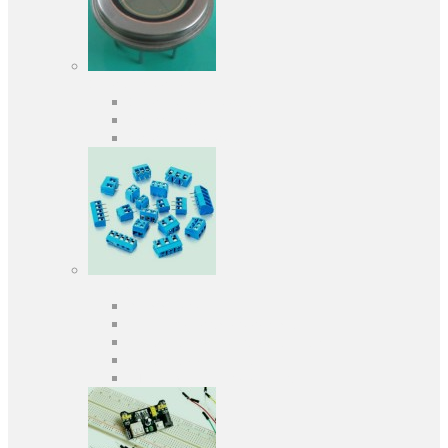
Оптоэлектроника
Оптопары, оптроны
Фотодиоды
Фототранзисторы
Разъемы
Клеммники
Панельки под микросхемы
Разъeмы для передачи данных
Разъeмы сигнальные
Штыревые планки и гнезда