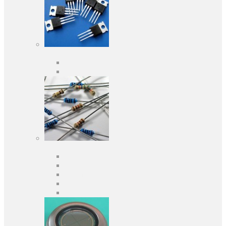
Активные компоненты
Дискретные полупроводники
Интегральные схемы
Пассивные компоненты
Конденсаторы
Резисторы
Кварцы и фильтры
Предохранители
Индуктивности