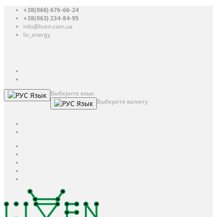
+38(066) 676-66-24
+38(063) 234-84-95
info@liven.com.ua
liv_energy
Авторизация
UAH
грн.
UAH
$
USD
Выберите язык
Язык
Выберите валюту
Язык
UAH
грн.
UAH
$
USD
Авторизация / Регистрация
Личный кабинет
Мои закладки (0)
Корзина покупок
Оформление заказа