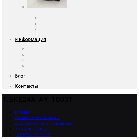
Вентиляторы
Вентиляторы переменного тока
Вентиляторы постоянного тока
Аксессуары для вентиляторов
Информация
О компании
Доставка и оплата
Почему мы?
Акции
Блог
Контакты
1.5KE24A_AY_10001
Главная
Активные компоненты
Дискретные полупроводники
Защитные диоды
1.5KE24A_AY_10001