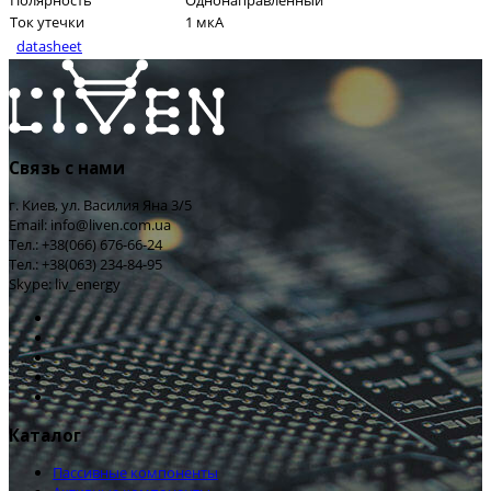
Полярность
Однонаправленный
Ток утечки
1 мкА
datasheet
Связь с нами
г. Киев, ул. Василия Яна 3/5
Email: info@liven.com.ua
Тел.: +38(066) 676-66-24
Тел.: +38(063) 234-84-95
Skype: liv_energy
Каталог
Пассивные компоненты