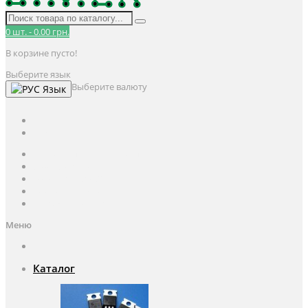
0
шт.
-
0.00 грн.
В корзине пусто!
Выберите язык
Выберите валюту
Язык
UAH
грн.
UAH
$
USD
Авторизация / Регистрация
Личный кабинет
Мои закладки (0)
Корзина покупок
Оформление заказа
Меню
Каталог