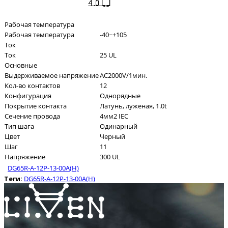
Рабочая температура
Рабочая температура
-40~+105
Ток
Ток
25 UL
Основные
Выдерживаемое напряжение
AC2000V/1мин.
Кол-во контактов
12
Конфигурация
Однорядные
Покрытие контакта
Латунь, луженая, 1.0t
Сечение провода
4мм2 IEC
Тип шага
Одинарный
Цвет
Черный
Шаг
11
Напряжение
300 UL
DG65R-A-12P-13-00A(H)
Теги:
DG65R-A-12P-13-00A(H)