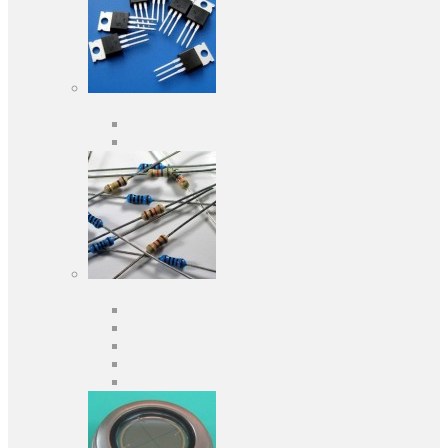
Активные компоненты
Дискретные полупроводники
Интегральные схемы
Пассивные компоненты
Конденсаторы
Резисторы
Кварцы и фильтры
Предохранители
Индуктивности