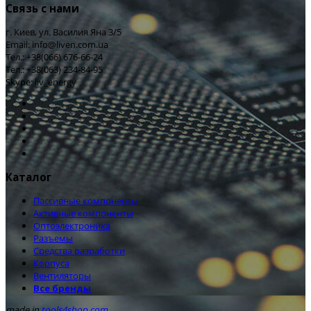
Связь с нами
г. Киев, ул. Василия Яна 3/5
Email: info@liven.com.ua
Тел.: +38(066) 676-66-24
Тел.: +38(063) 234-84-95
Skype: liv_energy
Каталог
Пассивные компоненты
Активные компоненты
Оптоэлектроника
Разъемы
Средства разработки
Корпуса
Вентиляторы
Все бренды
made in
tools4shop.com