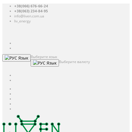
+38(066) 676-66-24
+38(063) 234-84-95
info@liven.com.ua
liv_energy
Авторизация
UAH
грн.
UAH
$
USD
Выберите язык
Язык
Выберите валюту
Язык
UAH
грн.
UAH
$
USD
Авторизация / Регистрация
Личный кабинет
Мои закладки (0)
Корзина покупок
Оформление заказа