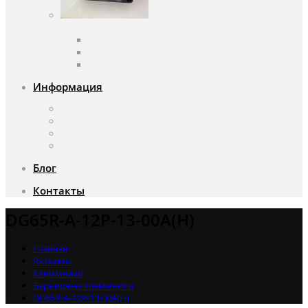
Вентиляторы
Вентиляторы переменного тока
Вентиляторы постоянного тока
Аксессуары для вентиляторов
Информация
О компании
Доставка и оплата
Почему мы?
Акции
Блог
Контакты
DG65R-A-12P-13-00A(H)
Главная
Разъемы
Клеммники
Барьерные клеммники
DG65R-A-12P-13-00A(H)