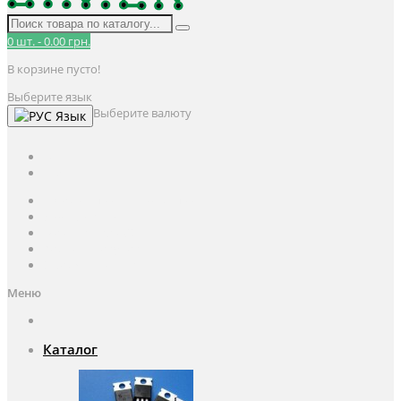
0
шт.
-
0.00 грн.
В корзине пусто!
Выберите язык
Выберите валюту
Язык
UAH
грн.
UAH
$
USD
Авторизация / Регистрация
Личный кабинет
Мои закладки (0)
Корзина покупок
Оформление заказа
Меню
Каталог