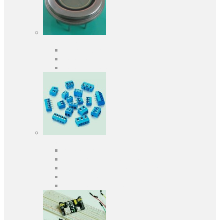
Оптоэлектроника
Оптопары, оптроны
Фотодиоды
Фототранзисторы
Разъемы
Клеммники
Панельки под микросхемы
Разъeмы для передачи данных
Разъeмы сигнальные
Штыревые планки и гнезда