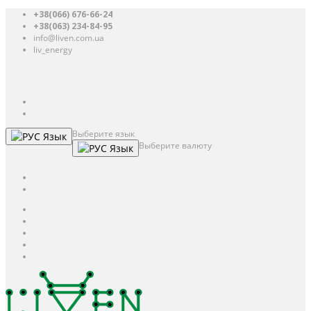
+38(066) 676-66-24
+38(063) 234-84-95
info@liven.com.ua
liv_energy
Авторизация
UAH
грн.
UAH
$
USD
Выберите язык
Язык
Выберите валюту
Язык
UAH
грн.
UAH
$
USD
Авторизация / Регистрация
Личный кабинет
Мои закладки (0)
Корзина покупок
Оформление заказа