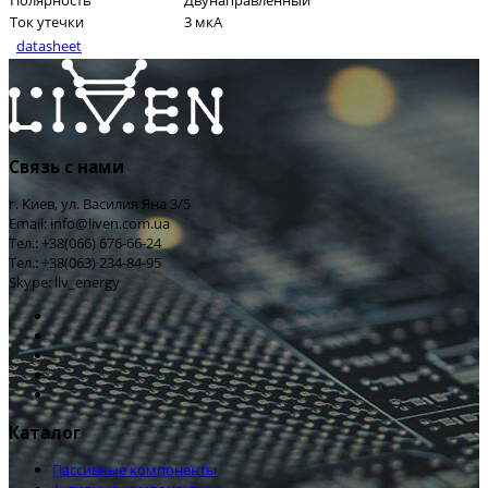
Полярность
Двунаправленный
Ток утечки
3 мкА
datasheet
Связь с нами
г. Киев, ул. Василия Яна 3/5
Email: info@liven.com.ua
Тел.: +38(066) 676-66-24
Тел.: +38(063) 234-84-95
Skype: liv_energy
Каталог
Пассивные компоненты