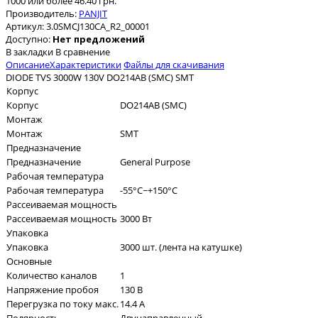
1000 или более 46.40 грн.
Производитель:
PANJIT
Артикул:
3.0SMCJ130CA_R2_00001
Доступно:
Нет предложений
В закладки
В сравнение
Описание
Характеристики
Файлы для скачивания
DIODE TVS 3000W 130V DO214AB (SMC) SMT
Корпус
Корпус
DO214AB (SMC)
Монтаж
Монтаж
SMT
Предназначение
Предназначение
General Purpose
Рабочая температура
Рабочая температура
-55°C~+150°C
Рассеиваемая мощность
Рассеиваемая мощность
3000 Вт
Упаковка
Упаковка
3000 шт. (лента на катушке)
Основные
Количество каналов
1
Напряжение пробоя
130 В
Перегрузка по току макс.
14.4 А