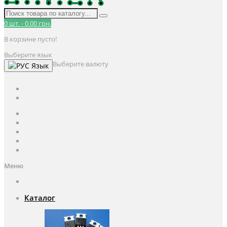
0
шт.
-
0.00 грн.
В корзине пусто!
Выберите язык
Выберите валюту
Язык
UAH
грн.
UAH
$
USD
Авторизация / Регистрация
Личный кабинет
Мои закладки (0)
Корзина покупок
Оформление заказа
Меню
Каталог