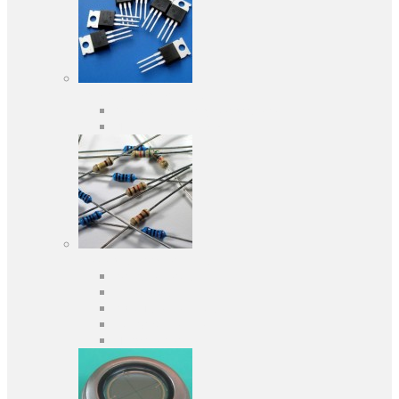
Активные компоненты
Дискретные полупроводники
Интегральные схемы
Пассивные компоненты
Конденсаторы
Резисторы
Кварцы и фильтры
Предохранители
Индуктивности