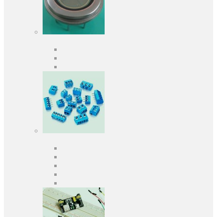
Оптоэлектроника
Оптопары, оптроны
Фотодиоды
Фототранзисторы
Разъемы
Клеммники
Панельки под микросхемы
Разъeмы для передачи данных
Разъeмы сигнальные
Штыревые планки и гнезда