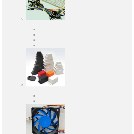
Средства разработки
Оценочные и отладочные платы
Программаторы
Макетные платы
Дочерние платы
Корпуса
Кабельные вводы
Универсальные