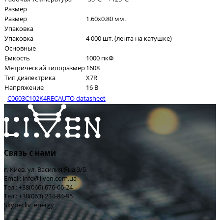
Размер
Размер
1.60x0.80 мм.
Упаковка
Упаковка
4 000 шт. (лента на катушке)
Основные
Емкость
1000 пкФ
Метрический типоразмер
1608
Тип диэлектрика
X7R
Напряжение
16 В
C0603C102K4RECAUTO datasheet
Связь с нами
г. Киев, ул. Василия Яна 3/5
Email: info@liven.com.ua
Тел.: +38(066) 676-66-24
Тел.: +38(063) 234-84-95
Skype: liv_energy