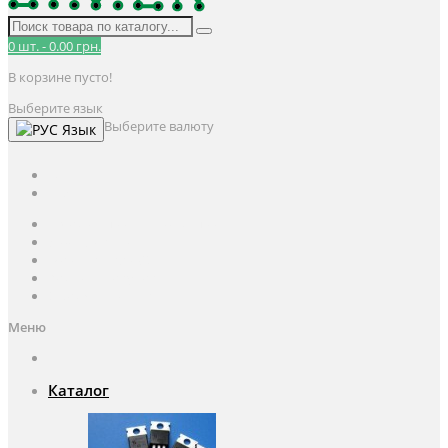
0
шт.
-
0.00 грн.
В корзине пусто!
Выберите язык
Выберите валюту
Язык
UAH
грн.
UAH
$
USD
Авторизация / Регистрация
Личный кабинет
Мои закладки (0)
Корзина покупок
Оформление заказа
Меню
Каталог