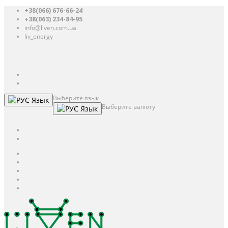
+38(066) 676-66-24
+38(063) 234-84-95
info@liven.com.ua
liv_energy
Авторизация
UAH
грн.
UAH
$
USD
Выберите язык
Язык
Выберите валюту
Язык
UAH
грн.
UAH
$
USD
Авторизация / Регистрация
Личный кабинет
Мои закладки (0)
Корзина покупок
Оформление заказа