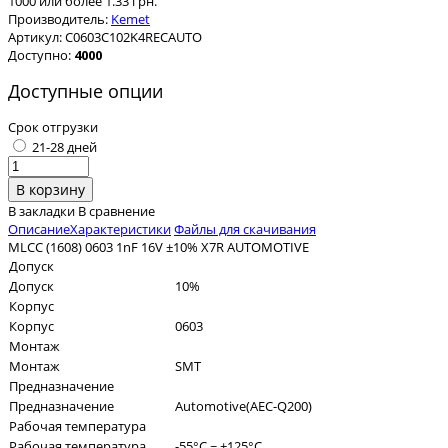
1000 или более 1.33 грн.
Производитель:
Kemet
Артикул:
C0603C102K4RECAUTO
Доступно:
4000
Доступные опции
Срок отгрузки
21-28 дней
В закладки
В сравнение
Описание
Характеристики
Файлы для скачивания
MLCC (1608) 0603 1nF 16V ±10% X7R AUTOMOTIVE
Допуск
Допуск
10%
Корпус
Корпус
0603
Монтаж
Монтаж
SMT
Предназначение
Предназначение
Automotive(AEC-Q200)
Рабочая температура
Рабочая температура
-55°C ~ +125°C