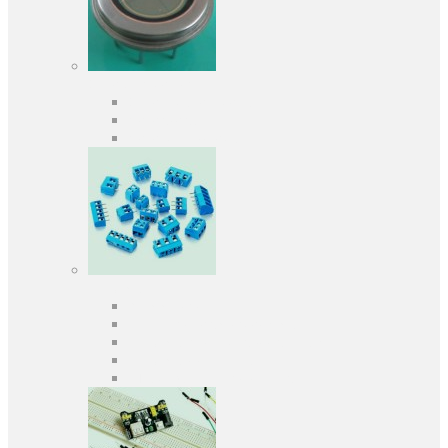
Оптоэлектроника
Оптопары, оптроны
Фотодиоды
Фототранзисторы
Разъемы
Клеммники
Панельки под микросхемы
Разъeмы для передачи данных
Разъeмы сигнальные
Штыревые планки и гнезда