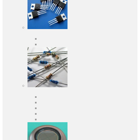
Активные компоненты
Дискретные полупроводники
Интегральные схемы
Пассивные компоненты
Конденсаторы
Резисторы
Кварцы и фильтры
Предохранители
Индуктивности