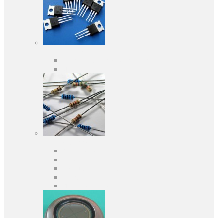
Активные компоненты
Дискретные полупроводники
Интегральные схемы
Пассивные компоненты
Конденсаторы
Резисторы
Кварцы и фильтры
Предохранители
Индуктивности