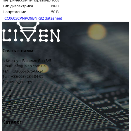
Метрический типоразмер
1608
Тип диэлектрика
NP0
Напряжение
50 В
CC0603CPNPO9BNR82 datasheet
Связь с нами
г. Киев, ул. Василия Яна 3/5
Email: info@liven.com.ua
Тел.: +38(066) 676-66-24
Тел.: +38(063) 234-84-95
Skype: liv_energy
Каталог