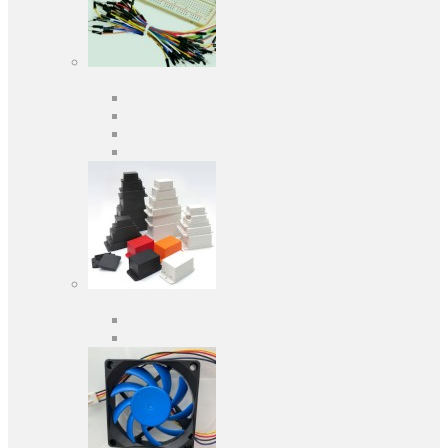
Средства разработки
Оценочные и отладочные платы
Программаторы
Макетные платы
Дочерние платы
Корпуса
Кабельные вводы
Универсальные