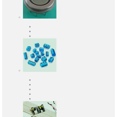
Оптоэлектроника
Оптопары, оптроны
Фотодиоды
Фототранзисторы
Разъемы
Клеммники
Панельки под микросхемы
Разъeмы для передачи данных
Разъeмы сигнальные
Штыревые планки и гнезда