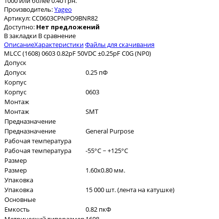
1000 или более 0.40 грн.
Производитель:
Yageo
Артикул:
CC0603CPNPO9BNR82
Доступно:
Нет предложений
В закладки
В сравнение
Описание
Характеристики
Файлы для скачивания
MLCC (1608) 0603 0.82pF 50VDC ±0.25pF C0G (NP0)
Допуск
Допуск
0.25 пФ
Корпус
Корпус
0603
Монтаж
Монтаж
SMT
Предназначение
Предназначение
General Purpose
Рабочая температура
Рабочая температура
-55°C ~ +125°C
Размер
Размер
1.60x0.80 мм.
Упаковка
Упаковка
15 000 шт. (лента на катушке)
Основные
Емкость
0.82 пкФ