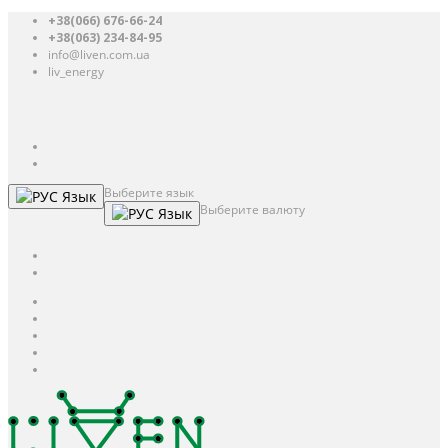
+38(066) 676-66-24
+38(063) 234-84-95
info@liven.com.ua
liv_energy
Авторизация
UAH
грн.
UAH
$
USD
Выберите язык
Язык
Выберите валюту
Язык
UAH
грн.
UAH
$
USD
Авторизация / Регистрация
Личный кабинет
Мои закладки (0)
Корзина покупок
Оформление заказа