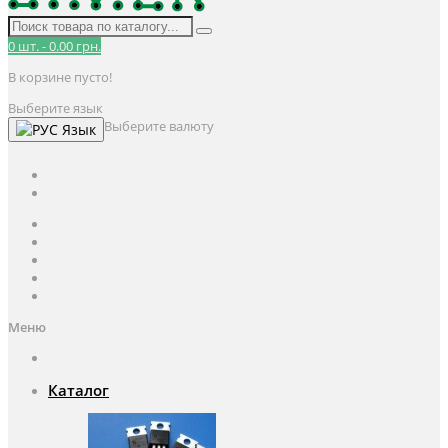
0
шт.
-
0.00 грн.
В корзине пусто!
Выберите язык
Выберите валюту
Язык
UAH
грн.
UAH
$
USD
Авторизация / Регистрация
Личный кабинет
Мои закладки (0)
Корзина покупок
Оформление заказа
Меню
Каталог