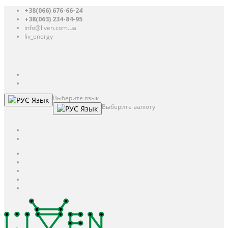
+38(066) 676-66-24
+38(063) 234-84-95
info@liven.com.ua
liv_energy
Авторизация
UAH
грн.
UAH
$
USD
Выберите язык
Язык
Выберите валюту
Язык
UAH
грн.
UAH
$
USD
Авторизация / Регистрация
Личный кабинет
Мои закладки (0)
Корзина покупок
Оформление заказа