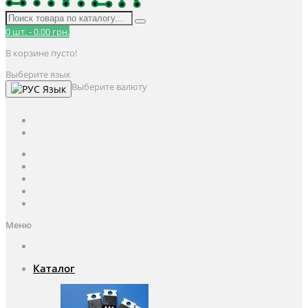
0
шт.
-
0.00 грн.
В корзине пусто!
Выберите язык
Выберите валюту
Язык
UAH
грн.
UAH
$
USD
Авторизация / Регистрация
Личный кабинет
Мои закладки (0)
Корзина покупок
Оформление заказа
Меню
Каталог