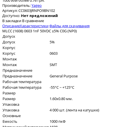
1000 или более 0.76 грн.
Производитель:
Yageo
Артикул:
CC0603JRNPO9BN102
Доступно:
Нет предложений
В закладки
В сравнение
Описание
Характеристики
Файлы для скачивания
MLCC (1608) 0603 1nF 50VDC ±5% C0G (NP0)
Допуск
Допуск
5%
Корпус
Корпус
0603
Монтаж
Монтаж
SMT
Предназначение
Предназначение
General Purpose
Рабочая температура
Рабочая температура
-55°C ~ +125°C
Размер
Размер
1.60x0.80 мм.
Упаковка
Упаковка
4 000 шт. (лента на катушке)
Основные
Емкость
1000 пкФ