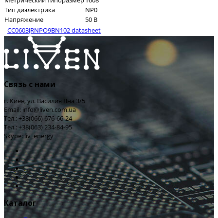
Метрический типоразмер
1608
Тип диэлектрика
NP0
Напряжение
50 В
CC0603JRNPO9BN102 datasheet
Связь с нами
г. Киев, ул. Василия Яна 3/5
Email: info@liven.com.ua
Тел.: +38(066) 676-66-24
Тел.: +38(063) 234-84-95
Skype: liv_energy
Каталог