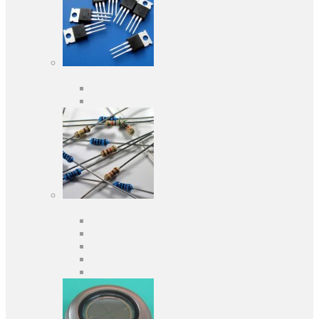
Активные компоненты
Дискретные полупроводники
Интегральные схемы
Пассивные компоненты
Конденсаторы
Резисторы
Кварцы и фильтры
Предохранители
Индуктивности