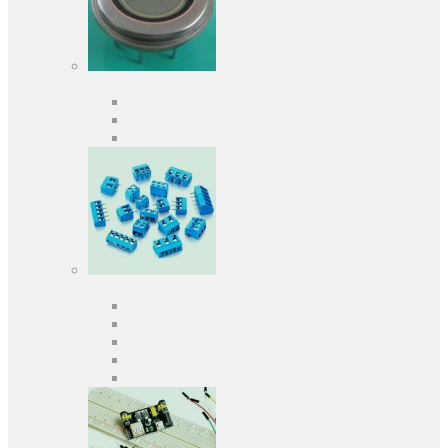
Оптоэлектроника
Оптопары, оптроны
Фотодиоды
Фототранзисторы
Разъемы
Клеммники
Панельки под микросхемы
Разъeмы для передачи данных
Разъeмы сигнальные
Штыревые планки и гнезда