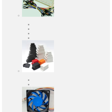
Средства разработки
Оценочные и отладочные платы
Программаторы
Макетные платы
Дочерние платы
Корпуса
Кабельные вводы
Универсальные