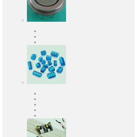
Оптоэлектроника
Оптопары, оптроны
Фотодиоды
Фототранзисторы
Разъемы
Клеммники
Панельки под микросхемы
Разъeмы для передачи данных
Разъeмы сигнальные
Штыревые планки и гнезда