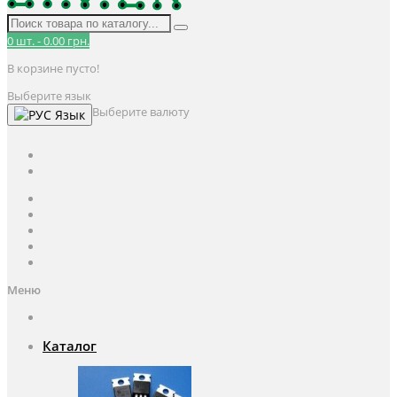
0
шт.
-
0.00 грн.
В корзине пусто!
Выберите язык
Выберите валюту
Язык
UAH
грн.
UAH
$
USD
Авторизация / Регистрация
Личный кабинет
Мои закладки (0)
Корзина покупок
Оформление заказа
Меню
Каталог