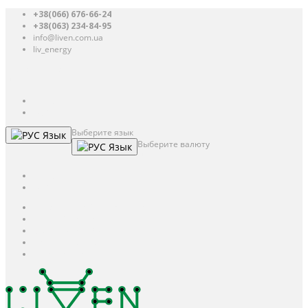
+38(066) 676-66-24
+38(063) 234-84-95
info@liven.com.ua
liv_energy
Авторизация
UAH
грн.
UAH
$
USD
Выберите язык
Язык
Выберите валюту
Язык
UAH
грн.
UAH
$
USD
Авторизация / Регистрация
Личный кабинет
Мои закладки (0)
Корзина покупок
Оформление заказа