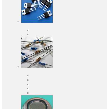
Активные компоненты
Дискретные полупроводники
Интегральные схемы
Пассивные компоненты
Конденсаторы
Резисторы
Кварцы и фильтры
Предохранители
Индуктивности