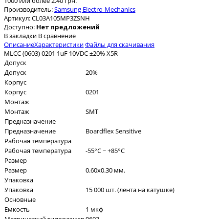
1000 или более 2.40 грн.
Производитель:
Samsung Electro-Mechanics
Артикул:
CL03A105MP3ZSNH
Доступно:
Нет предложений
В закладки
В сравнение
Описание
Характеристики
Файлы для скачивания
MLCC (0603) 0201 1uF 10VDC ±20% X5R
Допуск
Допуск
20%
Корпус
Корпус
0201
Монтаж
Монтаж
SMT
Предназначение
Предназначение
Boardflex Sensitive
Рабочая температура
Рабочая температура
-55°C ~ +85°C
Размер
Размер
0.60x0.30 мм.
Упаковка
Упаковка
15 000 шт. (лента на катушке)
Основные
Емкость
1 мкф