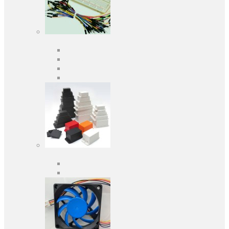
Средства разработки
Оценочные и отладочные платы
Программаторы
Макетные платы
Дочерние платы
Корпуса
Кабельные вводы
Универсальные