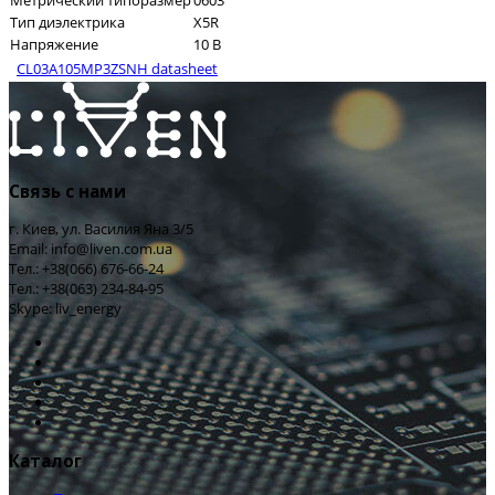
Метрический типоразмер
0603
Тип диэлектрика
X5R
Напряжение
10 В
CL03A105MP3ZSNH datasheet
Связь с нами
г. Киев, ул. Василия Яна 3/5
Email: info@liven.com.ua
Тел.: +38(066) 676-66-24
Тел.: +38(063) 234-84-95
Skype: liv_energy
Каталог