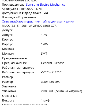
1000 или более 2.00 грн.
Производитель:
Samsung Electro-Mechanics
Артикул:
CL31B105KAPLNNE
Доступно:
Нет предложений
В закладки
В сравнение
Описание
Характеристики
Файлы для скачивания
MLCC (3216) 1206 1uF 25VDC ±10% X7R
Допуск
Допуск
10%
Корпус
Корпус
1206
Монтаж
Монтаж
SMT
Предназначение
Предназначение
General Purpose
Рабочая температура
Рабочая температура
-55°C ~ +125°C
Размер
Размер
3.20x1.60 мм.
Упаковка
Упаковка
2 000 шт. (лента на катушке)
Основные
Емкость
1 мкф