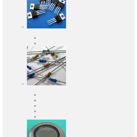
Активные компоненты
Дискретные полупроводники
Интегральные схемы
Пассивные компоненты
Конденсаторы
Резисторы
Кварцы и фильтры
Предохранители
Индуктивности