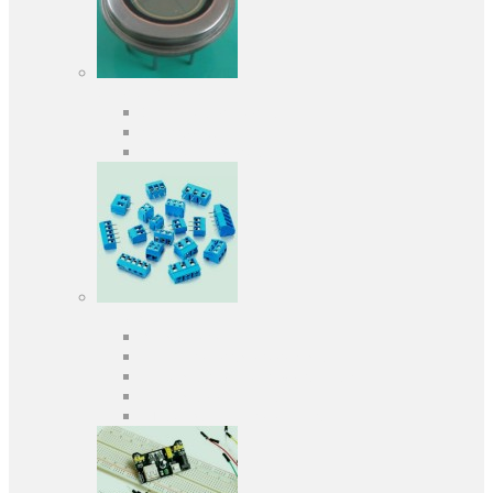
Оптоэлектроника
Оптопары, оптроны
Фотодиоды
Фототранзисторы
Разъемы
Клеммники
Панельки под микросхемы
Разъeмы для передачи данных
Разъeмы сигнальные
Штыревые планки и гнезда