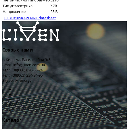
Метрический типоразмер
3216
Тип диэлектрика
X7R
Напряжение
25 В
CL31B105KAPLNNE datasheet
Связь с нами
г. Киев, ул. Василия Яна 3/5
Email: info@liven.com.ua
Тел.: +38(066) 676-66-24
Тел.: +38(063) 234-84-95
Skype: liv_energy
Каталог