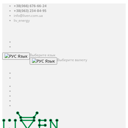
+38(066) 676-66-24
+38(063) 234-84-95
info@liven.com.ua
liv_energy
Авторизация
UAH
грн.
UAH
$
USD
Выберите язык
Язык
Выберите валюту
Язык
UAH
грн.
UAH
$
USD
Авторизация / Регистрация
Личный кабинет
Мои закладки (0)
Корзина покупок
Оформление заказа