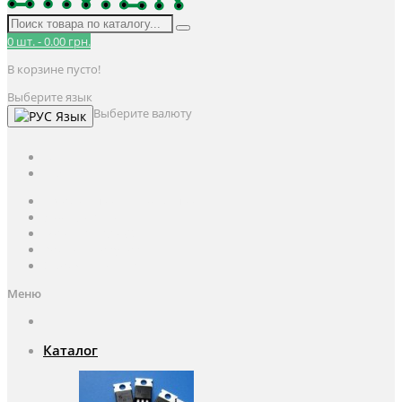
0
шт.
-
0.00 грн.
В корзине пусто!
Выберите язык
Выберите валюту
Язык
UAH
грн.
UAH
$
USD
Авторизация / Регистрация
Личный кабинет
Мои закладки (0)
Корзина покупок
Оформление заказа
Меню
Каталог