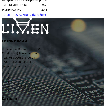
Метрический типоразмер
3216
Тип диэлектрика
Y5V
Напряжение
25 В
CL31F105ZACNNNC datasheet
Связь с нами
г. Киев, ул. Василия Яна 3/5
Email: info@liven.com.ua
Тел.: +38(066) 676-66-24
Тел.: +38(063) 234-84-95
Skype: liv_energy
Каталог