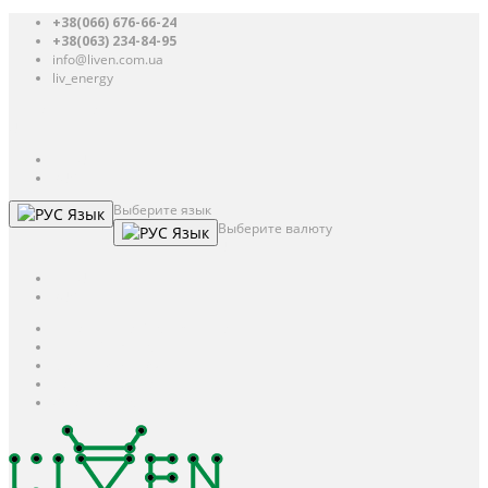
+38(066) 676-66-24
+38(063) 234-84-95
info@liven.com.ua
liv_energy
Авторизация
UAH
грн.
UAH
$
USD
Выберите язык
Язык
Выберите валюту
Язык
UAH
грн.
UAH
$
USD
Авторизация / Регистрация
Личный кабинет
Мои закладки (0)
Корзина покупок
Оформление заказа