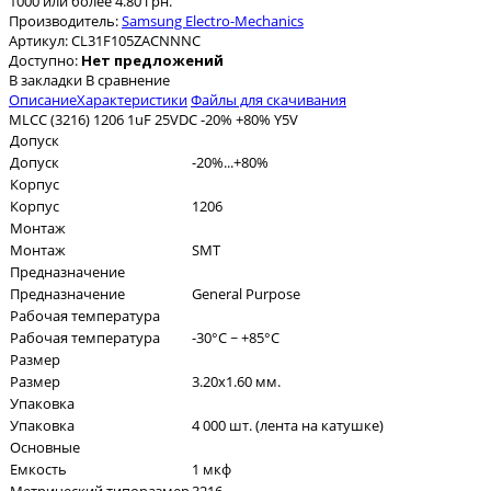
1000 или более 4.80 грн.
Производитель:
Samsung Electro-Mechanics
Артикул:
CL31F105ZACNNNC
Доступно:
Нет предложений
В закладки
В сравнение
Описание
Характеристики
Файлы для скачивания
MLCC (3216) 1206 1uF 25VDC -20% +80% Y5V
Допуск
Допуск
-20%...+80%
Корпус
Корпус
1206
Монтаж
Монтаж
SMT
Предназначение
Предназначение
General Purpose
Рабочая температура
Рабочая температура
-30°C ~ +85°C
Размер
Размер
3.20x1.60 мм.
Упаковка
Упаковка
4 000 шт. (лента на катушке)
Основные
Емкость
1 мкф