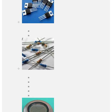
Активные компоненты
Дискретные полупроводники
Интегральные схемы
Пассивные компоненты
Конденсаторы
Резисторы
Кварцы и фильтры
Предохранители
Индуктивности