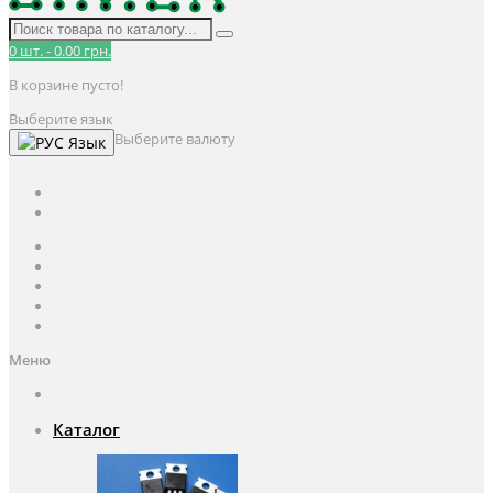
0
шт.
-
0.00 грн.
В корзине пусто!
Выберите язык
Выберите валюту
Язык
UAH
грн.
UAH
$
USD
Авторизация / Регистрация
Личный кабинет
Мои закладки (0)
Корзина покупок
Оформление заказа
Меню
Каталог