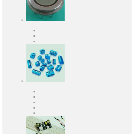
Оптоэлектроника
Оптопары, оптроны
Фотодиоды
Фототранзисторы
Разъемы
Клеммники
Панельки под микросхемы
Разъeмы для передачи данных
Разъeмы сигнальные
Штыревые планки и гнезда