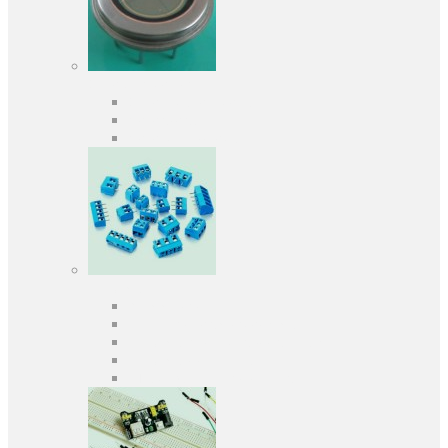
Оптоэлектроника
Оптопары, оптроны
Фотодиоды
Фототранзисторы
Разъемы
Клеммники
Панельки под микросхемы
Разъeмы для передачи данных
Разъeмы сигнальные
Штыревые планки и гнезда