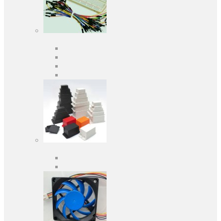
Средства разработки
Оценочные и отладочные платы
Программаторы
Макетные платы
Дочерние платы
Корпуса
Кабельные вводы
Универсальные