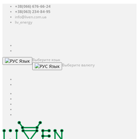
+38(066) 676-66-24
+38(063) 234-84-95
info@liven.com.ua
liv_energy
Авторизация
UAH
грн.
UAH
$
USD
Выберите язык
Язык
Выберите валюту
Язык
UAH
грн.
UAH
$
USD
Авторизация / Регистрация
Личный кабинет
Мои закладки (0)
Корзина покупок
Оформление заказа