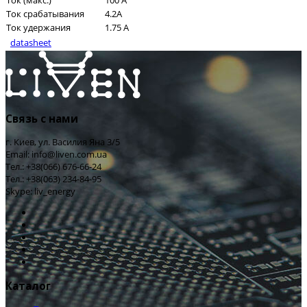
Ток (макс.)
100 А
Ток срабатывания
4.2A
Ток удержания
1.75 А
datasheet
Связь с нами
г. Киев, ул. Василия Яна 3/5
Email: info@liven.com.ua
Тел.: +38(066) 676-66-24
Тел.: +38(063) 234-84-95
Skype: liv_energy
Каталог