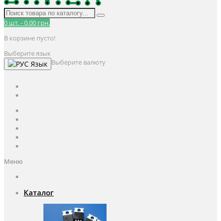
0
шт.
-
0.00 грн.
В корзине пусто!
Выберите язык
Выберите валюту
Язык
UAH
грн.
UAH
$
USD
Авторизация / Регистрация
Личный кабинет
Мои закладки (0)
Корзина покупок
Оформление заказа
Меню
Каталог