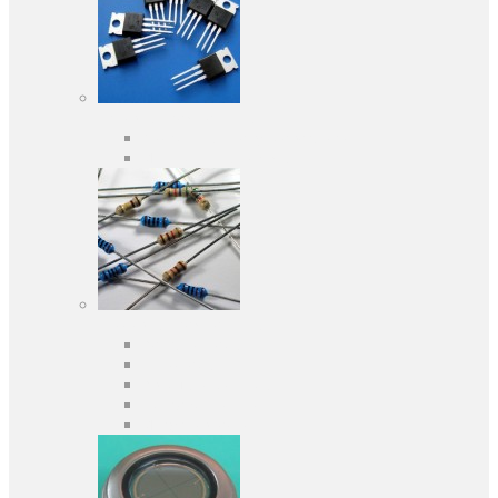
Активные компоненты
Дискретные полупроводники
Интегральные схемы
Пассивные компоненты
Конденсаторы
Резисторы
Кварцы и фильтры
Предохранители
Индуктивности