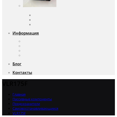
Вентиляторы
Вентиляторы переменного тока
Вентиляторы постоянного тока
Аксессуары для вентиляторов
Информация
О компании
Доставка и оплата
Почему мы?
Акции
Блог
Контакты
VLR175F
Главная
Пассивные компоненты
Предохранители
Самовосстанавливающиеся
VLR175F