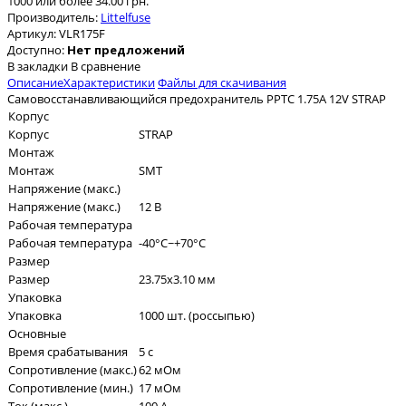
1000 или более 34.00 грн.
Производитель:
Littelfuse
Артикул:
VLR175F
Доступно:
Нет предложений
В закладки
В сравнение
Описание
Характеристики
Файлы для скачивания
Самовосстанавливающийся предохранитель PPTC 1.75A 12V STRAP
Корпус
Корпус
STRAP
Монтаж
Монтаж
SMT
Напряжение (макс.)
Напряжение (макс.)
12 В
Рабочая температура
Рабочая температура
-40°C~+70°C
Размер
Размер
23.75x3.10 мм
Упаковка
Упаковка
1000 шт. (россыпью)
Основные
Время срабатывания
5 с
Сопротивление (макс.)
62 мОм
Сопротивление (мин.)
17 мОм