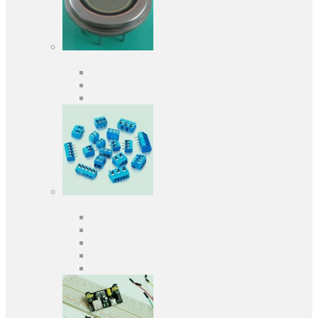
Оптоэлектроника
Оптопары, оптроны
Фотодиоды
Фототранзисторы
Разъемы
Клеммники
Панельки под микросхемы
Разъeмы для передачи данных
Разъeмы сигнальные
Штыревые планки и гнезда