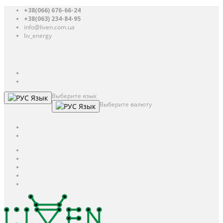
+38(066) 676-66-24
+38(063) 234-84-95
info@liven.com.ua
liv_energy
Авторизация
UAH
грн.
UAH
$
USD
Выберите язык
Язык
Выберите валюту
Язык
UAH
грн.
UAH
$
USD
Авторизация / Регистрация
Личный кабинет
Мои закладки (0)
Корзина покупок
Оформление заказа