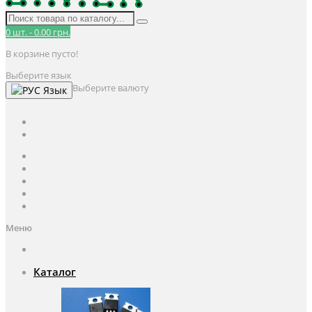
0
шт.
-
0.00 грн.
В корзине пусто!
Выберите язык
Выберите валюту
Язык
UAH
грн.
UAH
$
USD
Авторизация / Регистрация
Личный кабинет
Мои закладки (0)
Корзина покупок
Оформление заказа
Меню
Каталог