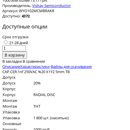
1000 или более 13.17 грн.
Производитель:
Vishay Semiconductor
Артикул:
WYO102MCMBRAKR
Доступно:
4372
Доступные опции
Срок отгрузки
21-28 дней
В закладки
В сравнение
Описание
Характеристики
Файлы для скачивания
CAP.CER.1nf 250VAC %20 X1Y2 5mm TB
Допуск
Допуск
20%
Корпус
Корпус
RADIAL DISC
Монтаж
Монтаж
THT
Упаковка
Упаковка
1 800 шт. (насипью)
Основные
Емкость
1000 пкФ