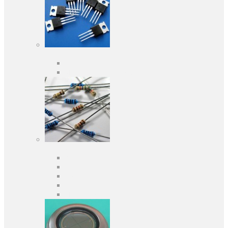
Активные компоненты
Дискретные полупроводники
Интегральные схемы
Пассивные компоненты
Конденсаторы
Резисторы
Кварцы и фильтры
Предохранители
Индуктивности