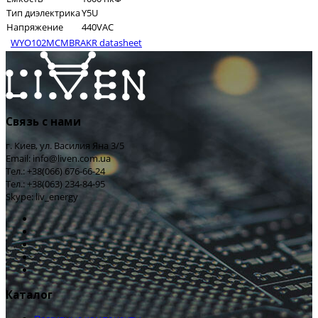
Тип диэлектрика
Y5U
Напряжение
440VAC
WYO102MCMBRAKR datasheet
Связь с нами
г. Киев, ул. Василия Яна 3/5
Email: info@liven.com.ua
Тел.: +38(066) 676-66-24
Тел.: +38(063) 234-84-95
Skype: liv_energy
Каталог