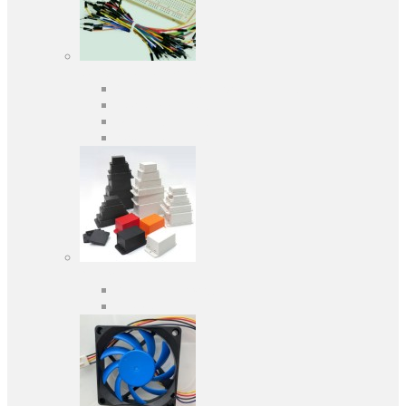
Средства разработки
Оценочные и отладочные платы
Программаторы
Макетные платы
Дочерние платы
Корпуса
Кабельные вводы
Универсальные