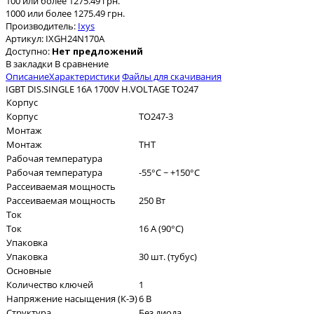
100 или более 1275.49 грн.
1000 или более 1275.49 грн.
Производитель:
Ixys
Артикул:
IXGH24N170A
Доступно:
Нет предложений
В закладки
В сравнение
Описание
Характеристики
Файлы для скачивания
IGBT DIS.SINGLE 16A 1700V H.VOLTAGE TO247
Корпус
Корпус
TO247-3
Монтаж
Монтаж
THT
Рабочая температура
Рабочая температура
-55°C ~ +150°C
Рассеиваемая мощность
Рассеиваемая мощность
250 Вт
Ток
Ток
16 А (90°C)
Упаковка
Упаковка
30 шт. (тубус)
Основные
Количество ключей
1
Напряжение насыщения (К-Э)
6 В
Структура
Без диода