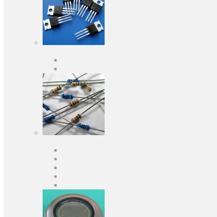
Активные компоненты
Дискретные полупроводники
Интегральные схемы
Пассивные компоненты
Конденсаторы
Резисторы
Кварцы и фильтры
Предохранители
Индуктивности