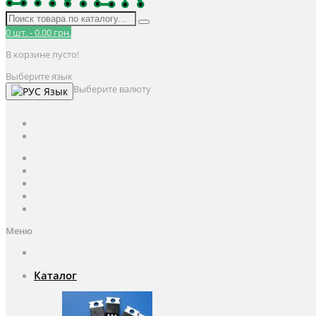
0
шт.
-
0.00 грн.
В корзине пусто!
Выберите язык
Выберите валюту
Язык
UAH
грн.
UAH
$
USD
Авторизация / Регистрация
Личный кабинет
Мои закладки (0)
Корзина покупок
Оформление заказа
Меню
Каталог