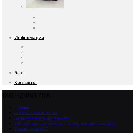
Вентиляторы
Вентиляторы переменного тока
Вентиляторы постоянного тока
Аксессуары для вентиляторов
Информация
О компании
Доставка и оплата
Почему мы?
Акции
Блог
Контакты
IXGH24N170A
Главная
Активные компоненты
Дискретные полупроводники
Биполярные транзисторы с изолированным затвором
Транзисторы IGBT