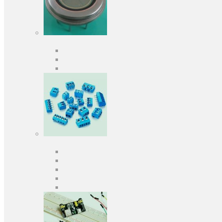
Оптоэлектроника
Оптопары, оптроны
Фотодиоды
Фототранзисторы
Разъемы
Клеммники
Панельки под микросхемы
Разъeмы для передачи данных
Разъeмы сигнальные
Штыревые планки и гнезда