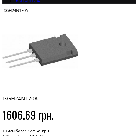
IXGH24N170A
IXGH24N170A
IXGH24N170A
1606.69 грн.
10 или более 1275.49 грн.