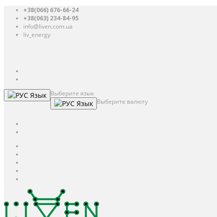
+38(066) 676-66-24
+38(063) 234-84-95
info@liven.com.ua
liv_energy
Авторизация
UAH
грн.
UAH
$
USD
Выберите язык
Язык
Выберите валюту
Язык
UAH
грн.
UAH
$
USD
Авторизация / Регистрация
Личный кабинет
Мои закладки (0)
Корзина покупок
Оформление заказа